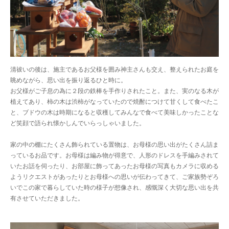
清祓いの後は、施主であるお父様を囲み神主さんも交え、整えられたお庭を
眺めながら、思い出を振り返るひと時に。
お父様がご子息の為に２段の鉄棒を手作りされたこと。また、実のなる木が
植えてあり、柿の木は渋柿がなっていたので焼酎につけて甘くして食べたこ
と、ブドウの木は時期になると収穫してみんなで食べて美味しかったことな
ど笑顔で語られ懐かしんでいらっしゃいました。
家の中の棚にたくさん飾られている置物は、お母様の思い出がたくさん詰ま
っているお品です。お母様は編み物が得意で、人形のドレスを手編みされて
いたお話を伺ったり、お部屋に飾ってあったお母様の写真もカメラに収める
ようリクエストがあったりとお母様への思いが伝わってきて、ご家族勢ぞろ
いでこの家で暮らしていた時の様子が想像され、感慨深く大切な思い出を共
有させていただきました。