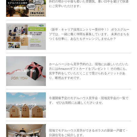
外灯の明かりや落ち着いた雰囲気。暑い日中を避けて快適
にご見学いただけます。
物件特集
《新卒・キャリア採用エントリー受付中！》 ポラスグルー
プでは、一緒に働く仲間を募集しています。 未来のまちを
採用情報
つくる仕事に、あなたもチャレンジしませんか？
ホームページから見学予約の上、現地にお越しいただいた
方にはAmazonギフトカードをプレゼント！ その他にも、
Web見学予約
見学予約をしていただくことで受けられるメリットがあ
り、断然おすすめです。
今週開催予定のモデルハウス見学会・現地見学会の一覧で
す。 ぜひお気軽にお越しくださいませ。
オープンハウス
現地でモデルハウス見学ができるポラスの新築一戸建て・
分譲住宅をご紹介します。