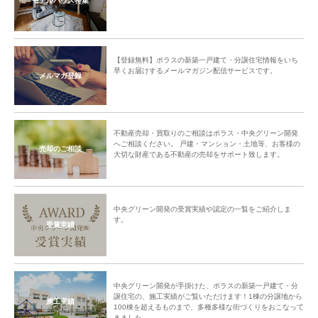
モデルハウス特集
【登録無料】ポラスの新築一戸建て・分譲住宅情報をいち
早くお届けするメールマガジン配信サービスです。
メルマガ登録
不動産売却・買取りのご相談はポラス・中央グリーン開発
へご相談ください。 戸建・マンション・土地等、お客様の
売却のご相談
大切な財産である不動産の売却をサポート致します。
中央グリーン開発の受賞実績や認定の一覧をご紹介しま
す。
受賞実績
中央グリーン開発が手掛けた、ポラスの新築一戸建て・分
譲住宅の、施工実績がご覧いただけます！1棟の分譲地から
施工実績
100棟を超えるものまで、多種多様な街づくりをおこなって
きました。