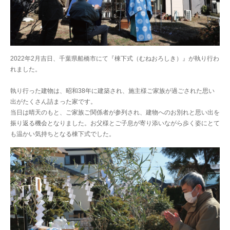
2022年2月吉日、千葉県船橋市にて『棟下式（むねおろしき）』が執り行わ
れました。
執り行った建物は、昭和38年に建築され、施主様ご家族が過ごされた思い
出がたくさん詰まった家です。
当日は晴天のもと、ご家族ご関係者が参列され、建物へのお別れと思い出を
振り返る機会となりました。お父様とご子息が寄り添いながら歩く姿にとて
も温かい気持ちとなる棟下式でした。