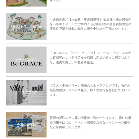
＼会員募集／【入会費・年会費無料】 会員様へ未公開物件
をいち早くメールでご案内！ 会員様は友の会会員様限定の
パレットコート友の会
優先住戸販売対象の物件に優先申込みが可能となります。
『Be GRACE【ビー・グレイス】シリーズ』 住まいの内外
に質感豊かなマテリアルを採用し周辺の家々に際立つよう
ビー・グレイス
な、優美で美しい街並みを創造。
ポラス・中央グリーン開発のスタッフブログです。物件の
最新情報やイベント情報等、様々な情報を発信してまいり
ポラスのブログ
ます。
最新の折込チラシ等の情報がご覧いただけます。 物件の最
新情報をはじめ、イベント情報やお得なキャンペーン情報
今週のチラシ
などを掲載しています。