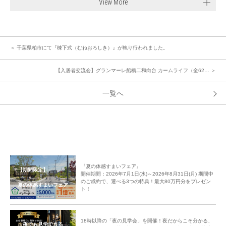
View More
＜ 千葉県柏市にて『棟下式（むねおろしき）』が執り行われました。
【入居者交流会】グランマーレ船橋二和向台 カームライフ（全62… ＞
一覧へ
『夏の体感すまいフェア』
【期間限定】
開催期間：2026年7月1日(水)～2026年8月31日(月) 期間中
のご成約で、選べる3つの特典！最大80万円分をプレゼン
夏の体感すまいフェア
ト！
18時以降の「夜の見学会」を開催！夜だからこそ分かる、
夜でも見学できる