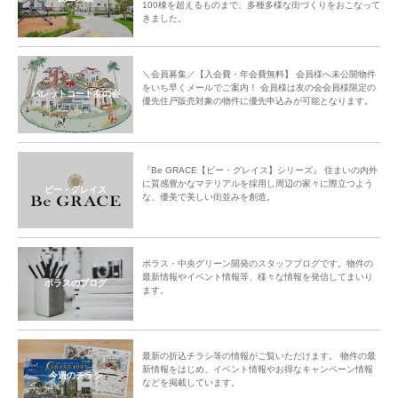
100棟を超えるものまで、多種多様な街づくりをおこなって
きました。
＼会員募集／【入会費・年会費無料】 会員様へ未公開物件
をいち早くメールでご案内！ 会員様は友の会会員様限定の
パレットコート友の会
優先住戸販売対象の物件に優先申込みが可能となります。
『Be GRACE【ビー・グレイス】シリーズ』 住まいの内外
に質感豊かなマテリアルを採用し周辺の家々に際立つよう
ビー・グレイス
な、優美で美しい街並みを創造。
ポラス・中央グリーン開発のスタッフブログです。物件の
最新情報やイベント情報等、様々な情報を発信してまいり
ポラスのブログ
ます。
最新の折込チラシ等の情報がご覧いただけます。 物件の最
新情報をはじめ、イベント情報やお得なキャンペーン情報
今週のチラシ
などを掲載しています。