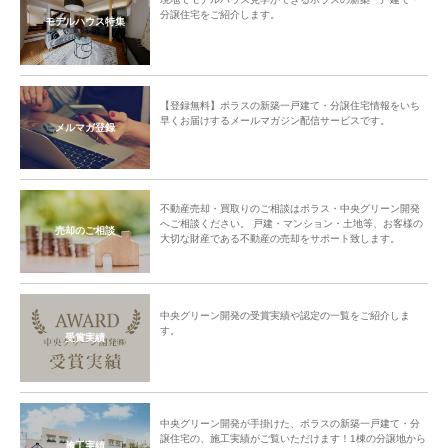
分譲住宅をご紹介します。
モデルハウス特集
【登録無料】ポラスの新築一戸建て・分譲住宅情報をいち
早くお届けするメールマガジン配信サービスです。
メルマガ登録
不動産売却・買取りのご相談はポラス・中央グリーン開発
へご相談ください。 戸建・マンション・土地等、お客様の
売却のご相談
大切な財産である不動産の売却をサポート致します。
中央グリーン開発の受賞実績や認定の一覧をご紹介しま
す。
受賞実績
中央グリーン開発が手掛けた、ポラスの新築一戸建て・分
譲住宅の、施工実績がご覧いただけます！1棟の分譲地から
施工実績