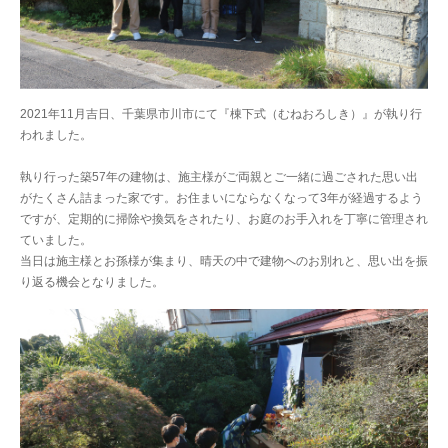
2021年11月吉日、千葉県市川市にて『棟下式（むねおろしき）』が執り行
われました。
執り行った築57年の建物は、施主様がご両親とご一緒に過ごされた思い出
がたくさん詰まった家です。お住まいにならなくなって3年が経過するよう
ですが、定期的に掃除や換気をされたり、お庭のお手入れを丁寧に管理され
ていました。
当日は施主様とお孫様が集まり、晴天の中で建物へのお別れと、思い出を振
り返る機会となりました。