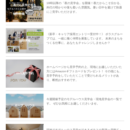
18時以降の「夜の見学会」を開催！夜だからこそ分かる、
夜でも見学できる
外灯の明かりや落ち着いた雰囲気。暑い日中を避けて快適
にご見学いただけます。
物件特集
《新卒・キャリア採用エントリー受付中！》 ポラスグルー
プでは、一緒に働く仲間を募集しています。 未来のまちを
採用情報
つくる仕事に、あなたもチャレンジしませんか？
ホームページから見学予約の上、現地にお越しいただいた
方にはAmazonギフトカードをプレゼント！ その他にも、
Web見学予約
見学予約をしていただくことで受けられるメリットがあ
り、断然おすすめです。
今週開催予定のモデルハウス見学会・現地見学会の一覧で
す。 ぜひお気軽にお越しくださいませ。
オープンハウス
現地でモデルハウス見学ができるポラスの新築一戸建て・