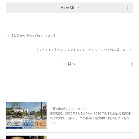
View More
＜ 【入居者交流会＆収納レッスン】
【マチトモ！】ハロウィンイベント パレットコート竹ノ塚 東… ＞
一覧へ
『夏の体感すまいフェア』
【期間限定】
開催期間：2026年7月1日(水)～2026年8月31日(月) 期間中
のご成約で、選べる3つの特典！最大80万円分をプレゼン
夏の体感すまいフェア
ト！