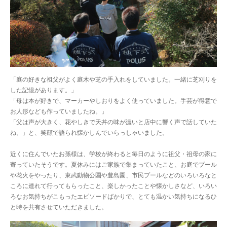
「庭の好きな祖父がよく庭木や芝の手入れをしていました。一緒に芝刈りを
した記憶があります。」
「母は本が好きで、マーカーやしおりをよく使っていました。手芸が得意で
お人形なども作っていましたね。」
「父は声が大きく、花やしきで天丼の味が濃いと店中に響く声で話していた
ね。」と、笑顔で語られ懐かしんでいらっしゃいました。
近くに住んでいたお孫様は、学校が終わると毎日のように祖父・祖母の家に
寄っていたそうです。夏休みにはご家族で集まっていたこと、お庭でプール
や花火をやったり、東武動物公園や豊島園、市民プールなどのいろいろなと
ころに連れて行ってもらったこと、楽しかったことや懐かしさなど、いろい
ろなお気持ちがこもったエピソードばかりで、とても温かい気持ちになるひ
と時を共有させていただきました。