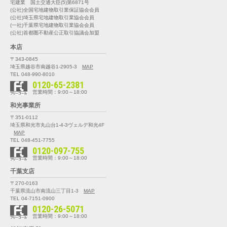
宅建業 国土交通大臣(5)第6871号
(公社)全国宅地建物取引業保証協会会員
(公社)埼玉県宅地建物取引業協会会員
(一社)千葉県宅地建物取引業協会会員
(公社)首都圏不動産公正取引協議会加盟
本店
〒343-0845
埼玉県越谷市南越谷1-2905-3
MAP
TEL 048-990-8010
0120-65-2381
営業時間：9:00～18:00
和光事業所
〒351-0112
埼玉県和光市丸山台1-4-3
ヴェルデ和光4F
MAP
TEL 048-451-7755
0120-097-755
営業時間：9:00～18:00
千葉支店
〒270-0163
千葉県流山市南流山三丁目1-3
MAP
TEL 04-7151-0900
0120-26-5071
営業時間：9:00～18:00