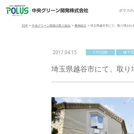
ポラスの
TOP
>
中央グリーン開発の取り組み
>
事例紹介
>
埼玉県越谷市にて、取り壊され
ポラスの分譲住宅を探す
中央グリーン開発の取り組み
ご入居者様サポート
会社案内
採用情報
2017.04.15
CSV活動
棟下式
分譲地コミュニティ
トップメッセージ
入居者交流会
採用TOP
物件一覧
コミュニティサ
埼玉県
埼玉県越谷市にて、取り
暮
暮らし情報マガジン「スマイリング」
千葉県のポラスの分譲住宅
キャリア採用
事例紹介
アクセス
東京都
コ
暮らしステキセミナー＆カルチャー
ハートフルご紹介制度
今週の現地見学会
受賞実績
越谷アル
ブランドから探す
特集から探す
施
ご入居までの流れ
ポラ