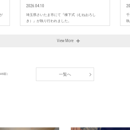
2026.04.10
20
が
埼玉県さいたま市にて『棟下式（むねおろし
千
き）』が執り行われました。
執
View More
一覧へ
46邸）