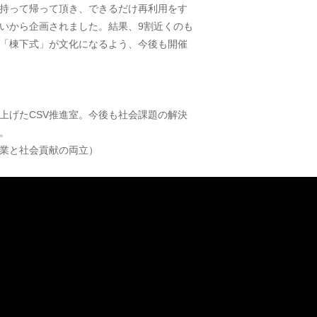
持って帰って頂き、できるだけ再利用をす
いから企画されました。結果、9割近くのも
「棟下式」が文化になるよう、今後も開催
上げたCSV推進室。今後も社会課題の解決
。
事業と社会貢献の両立）