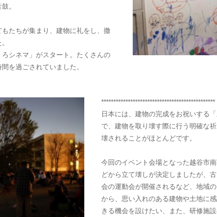
舌鼓。
どもたちが集まり、建物に礼をし、撒
た。
くろシネマ」がスタート。たくさんの
時間を過ごされていました。
***********************************************
日本には、建物の完成をお祝いする「
で、建物を取り壊す際に行う明確な祈
壊されることがほとんどです。
今回のイベント会場となった越谷市南
どから立て壊しが決定しましたが、古
会の運動会が開催されるなど、地域の
から、思い入れのある建物や土地に感
きる機会を設けたい、また、研修施設