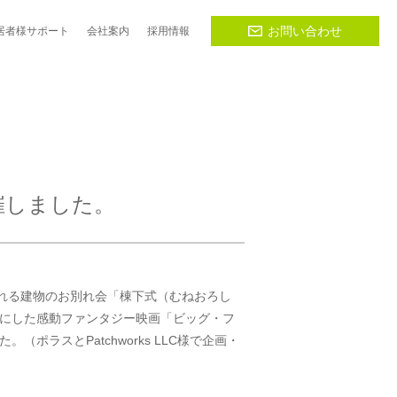
お問い合わせ
居者様
サポート
会社
案内
採用
情報
催しました。
壊される建物のお別れ会「棟下式（むねおろし
にした感動ファンタジー映画「ビッグ・フ
ポラスとPatchworks LLC様で企画・