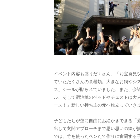
イベント内容も盛りだくさん。「お宝発見
ていたたくさんの食器類。大きなお鍋やシ
ス」シールが貼られていました。また、会
ル、そして宿泊棟のベッドやチェストは大
ース！」新しい持ち主の元へ旅立っていき
子どもたちが壁に自由にお絵かきできる「
出して玄関アプローチまで思い思いの絵が
では、竹を使ったペンたて作りに奮闘する