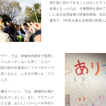
壊す前に何かできることはないだろう
会場となったのは、今後開発を進めて
いにある信用金庫の研修所跡地。当日
盛況で、700名を超える地域の皆様
ツアー」では、研修所内食堂で使用し
ステムキッチンもいち早く「リユー
議室の机や応接室のソファーやテーブ
人気！なんと、ふすまや扉にも「リユ
ました。
落書きイベント」では、建物内を飛び
描かれていました。また、グラウンド
子ども達、おいしいコーヒーや手作り