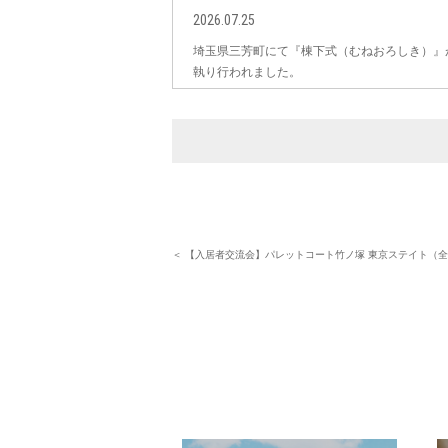
2026.07.25
埼玉県三芳町にて『棟下式（むねおろしき）』
執り行われました。
＜ 【入居者交流会】パレットコート竹ノ塚 東京ステイト（全