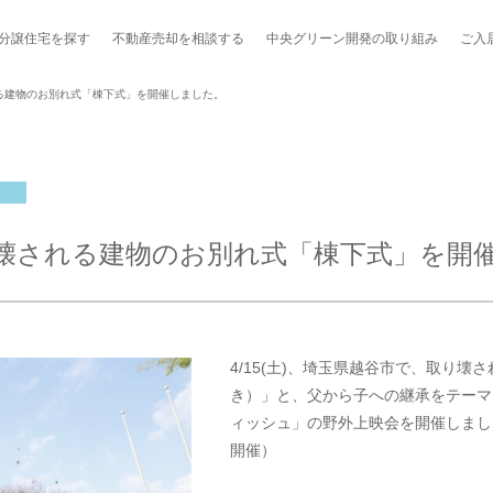
分譲住宅を探す
不動産売却を
相談する
中央グリーン開発の
取り組み
ご入
る建物のお別れ式「棟下式」を開催しました。
ポート制度「マチトモ！®」
のポラスの分譲住宅
会社概要
新卒採用
棟下式
壊される建物のお別れ式「棟下式」を開
らしの
のポラスの分譲住宅
スタッフ紹介
貸し会議室
職種紹介
ンシェルジュ
ファーズ応援サイト
今週のチラシ
4/15(土)、埼玉県越谷市で、取り
地図から探す
き）」と、父から子への継承をテーマ
ィッシュ」の野外上映会を開催しました。（
工実績を見る
開催）
スのメルマガ登録