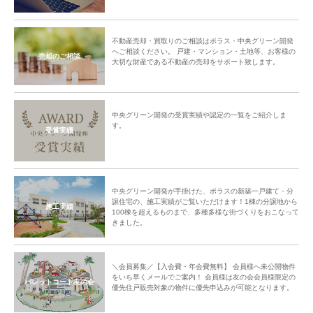
不動産売却・買取りのご相談はポラス・中央グリーン開発
へご相談ください。 戸建・マンション・土地等、お客様の
売却のご相談
大切な財産である不動産の売却をサポート致します。
中央グリーン開発の受賞実績や認定の一覧をご紹介しま
す。
受賞実績
中央グリーン開発が手掛けた、ポラスの新築一戸建て・分
譲住宅の、施工実績がご覧いただけます！1棟の分譲地から
施工実績
100棟を超えるものまで、多種多様な街づくりをおこなって
きました。
＼会員募集／【入会費・年会費無料】 会員様へ未公開物件
をいち早くメールでご案内！ 会員様は友の会会員様限定の
パレットコート友の会
優先住戸販売対象の物件に優先申込みが可能となります。