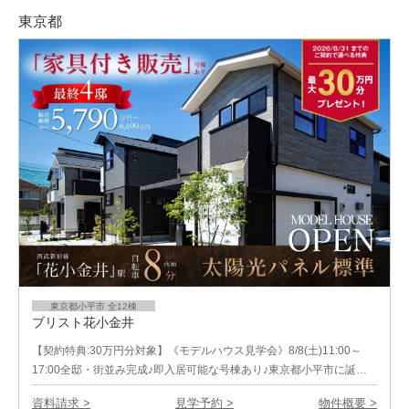
東京都
東京都小平市 全12棟
ブリスト花小金井
【契約特典:30万円分対象】《モデルハウス見学会》8/8(土)11:00～
17:00全邸・街並み完成♪即入居可能な号棟あり♪東京都小平市に誕…
資料請求 >
見学予約 >
物件概要 >