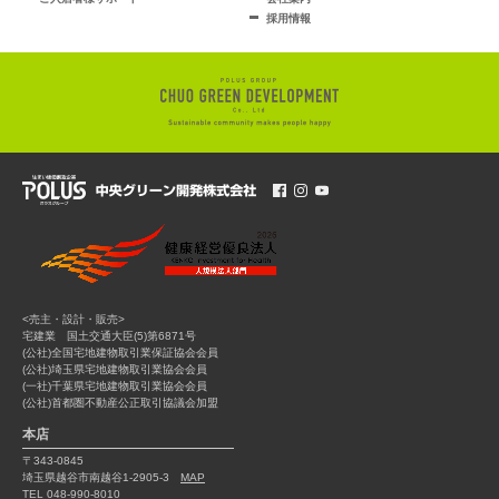
採用情報
<売主・設計・販売>
宅建業 国土交通大臣(5)第6871号
(公社)全国宅地建物取引業保証協会会員
(公社)埼玉県宅地建物取引業協会会員
(一社)千葉県宅地建物取引業協会会員
(公社)首都圏不動産公正取引協議会加盟
本店
〒343-0845
埼玉県越谷市南越谷1-2905-3
MAP
TEL 048-990-8010