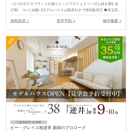
―2つのポラスブランドが描くビッグプロジェクト―川と緑を望む全
17邸、ついに始動【モデルハウスは家具付きで特別販売!】◆埼玉高...
資料請求 >
見学予約 >
物件概要 >
千葉県柏市 全38棟
ビー・グレイス柏逆井 新緑のプロローグ