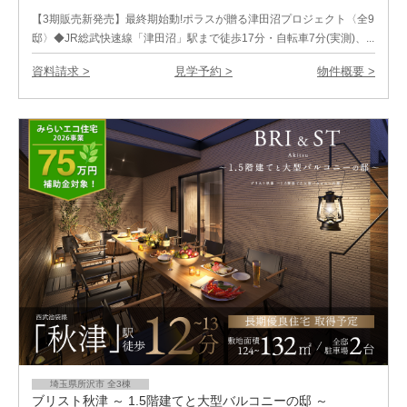
【3期販売新発売】最終期始動!ポラスが贈る津田沼プロジェクト〈全9
邸〉◆JR総武快速線「津田沼」駅まで徒歩17分・自転車7分(実測)、...
資料請求 >
見学予約 >
物件概要 >
埼玉県所沢市 全3棟
ブリスト秋津 ～ 1.5階建てと大型バルコニーの邸 ～