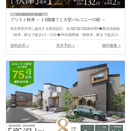
埼玉県所沢市 全3棟
ブリスト秋津 ～ 1.5階建てと大型バルコニーの邸 ～
埼玉県所沢市に誕生する邸別設計、全3邸2駅2路線利用!!◆西武池袋線
「秋津」駅まで徒歩12～13分◆JR武蔵野線「新秋津」駅まで徒歩12...
資料請求 >
見学予約 >
物件概要 >