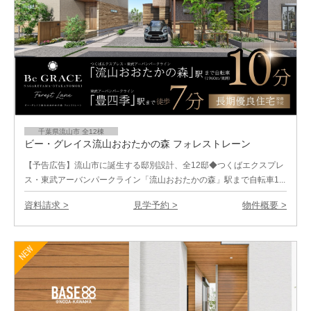
千葉県流山市 全12棟
ビー・グレイス流山おおたかの森 フォレストレーン
【予告広告】流山市に誕生する邸別設計、全12邸◆つくばエクスプレ
ス・東武アーバンパークライン「流山おおたかの森」駅まで自転車1...
資料請求 >
見学予約 >
物件概要 >