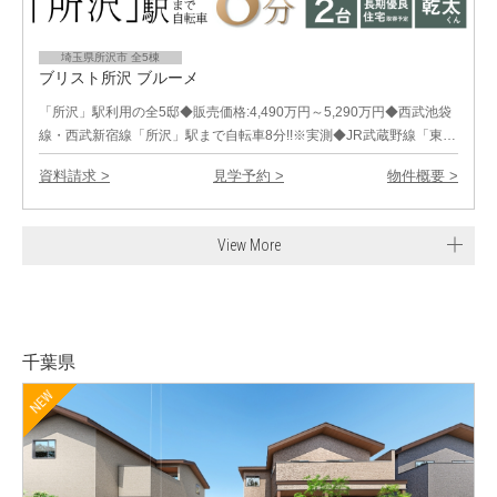
埼玉県所沢市 全5棟
ブリスト所沢 ブルーメ
「所沢」駅利用の全5邸◆販売価格:4,490万円～5,290万円◆西武池袋
線・西武新宿線「所沢」駅まで自転車8分!!※実測◆JR武蔵野線「東…
資料請求 >
見学予約 >
物件概要 >
View More
千葉県