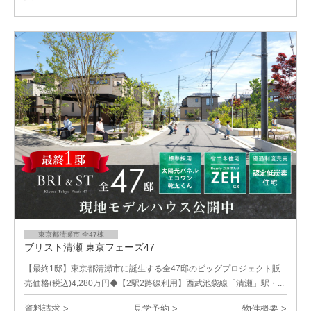
東京都清瀬市 全47棟
ブリスト清瀬 東京フェーズ47
【最終1邸】東京都清瀬市に誕生する全47邸のビッグプロジェクト販
売価格(税込)4,280万円◆【2駅2路線利用】西武池袋線「清瀬」駅・...
資料請求 >
見学予約 >
物件概要 >