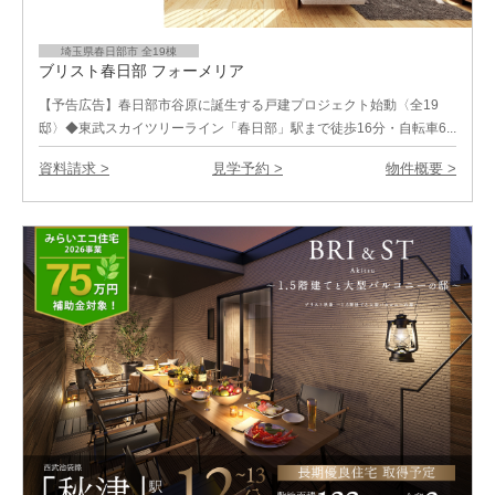
埼玉県春日部市 全19棟
ブリスト春日部 フォーメリア
【予告広告】春日部市谷原に誕生する戸建プロジェクト始動〈全19
邸〉◆東武スカイツリーライン「春日部」駅まで徒歩16分・自転車6...
資料請求 >
見学予約 >
物件概要 >