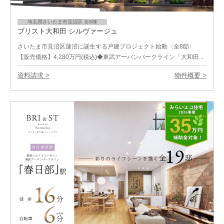
埼玉県さいたま市見沼区 全8棟
ブリスト大和田 シルヴァージュ
さいたま市見沼区蓮沼に誕生する戸建プロジェクト始動〈全8邸〉
【販売価格】4,280万円(税込)◆東武アーバンパークライン「大和田...
資料請求 >
物件概要 >