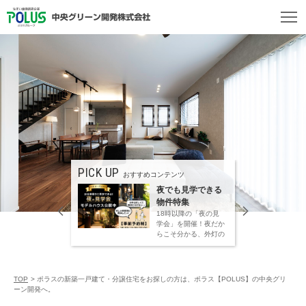
PICK UP
PICK U
おすすめコンテンツ
定】
夜でも見学できる
すまいフ
物件特集
18時以降の「夜の見
学会」を開催！夜だか
すまいフェ
らこそ分かる、外灯の
明かりや落ち着いた雰
026年7月
囲気。暑い日中を避け
026年8月
て快適にご見学いただ
 期間中のご
けます。
べる3つの
TOP
>
ポラスの新築一戸建て・分譲住宅をお探しの方は、ポラス【POLUS】の中央グリ
80万円分
ーン開発へ。
ト！