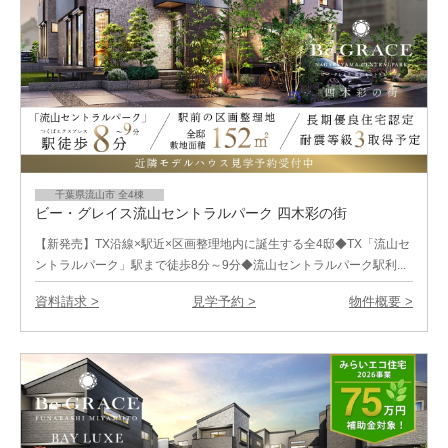
千葉県流山市 全4棟
ビー・グレイス流山セントラルパーク 四木彩の街
【新発売】TX沿線×駅近×区画整理地内に誕生する全4邸◆TX「流山セ
ントラルパーク」駅まで徒歩8分～9分◆流山セントラルパーク駅利...
資料請求 >
見学予約 >
物件概要 >