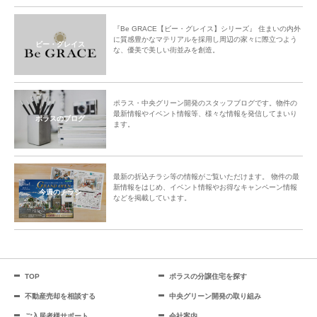
『Be GRACE【ビー・グレイス】シリーズ』 住まいの内外
に質感豊かなマテリアルを採用し周辺の家々に際立つよう
ビー・グレイス
な、優美で美しい街並みを創造。
ポラス・中央グリーン開発のスタッフブログです。物件の
最新情報やイベント情報等、様々な情報を発信してまいり
ポラスのブログ
ます。
最新の折込チラシ等の情報がご覧いただけます。 物件の最
新情報をはじめ、イベント情報やお得なキャンペーン情報
今週のチラシ
などを掲載しています。
TOP
ポラスの分譲住宅を探す
不動産売却を相談する
中央グリーン開発の取り組み
ご入居者様サポート
会社案内