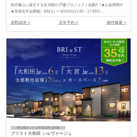
柏市藤心に誕生する全38邸の戸建プロジェクト始動!!《★お盆期間中
★現場見学会開催》8/8(土) 〜 8/16(日)11:00～17:00◎…
資料請求 >
見学予約 >
物件概要 >
埼玉県さいたま市見沼区 全8棟
ブリスト大和田 シルヴァージュ