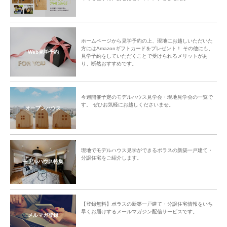
ホームページから見学予約の上、現地にお越しいただいた
方にはAmazonギフトカードをプレゼント！ その他にも、
Web見学予約
見学予約をしていただくことで受けられるメリットがあ
り、断然おすすめです。
今週開催予定のモデルハウス見学会・現地見学会の一覧で
す。 ぜひお気軽にお越しくださいませ。
オープンハウス
現地でモデルハウス見学ができるポラスの新築一戸建て・
分譲住宅をご紹介します。
モデルハウス特集
【登録無料】ポラスの新築一戸建て・分譲住宅情報をいち
早くお届けするメールマガジン配信サービスです。
メルマガ登録