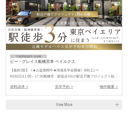
千葉県船橋市 全6棟
ビー・グレイス船橋宮本 ベイルクス
【最終2邸】《★お盆期間中★現場見学会開催》8/8(土) 〜
8/16(日)11:00～17:00船橋市・駅徒歩3分の駅近戸建プロジェクト始…
資料請求 >
見学予約 >
物件概要 >
View More