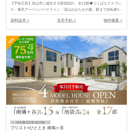
【予告広告】流山市に誕生する邸別設計、全12邸◆つくばエクスプレ
ス・東武アーバンパークライン「流山おおたかの森」駅まで自転車1...
資料請求 >
見学予約 >
物件概要 >
埼玉県川口市 全17棟
ブリスト×ひととき 南鳩ヶ谷