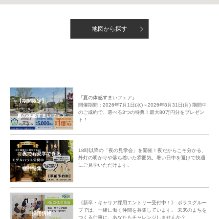
地図から
探す
『夏の体感すまいフェア』
【期間限定】
開催期間：2026年7月1日(水)～2026年8月31日(月) 期間中
のご成約で、選べる3つの特典！最大80万円分をプレゼン
夏の体感すまいフェア
ト！
18時以降の「夜の見学会」を開催！夜だからこそ分かる、
夜でも見学できる
外灯の明かりや落ち着いた雰囲気。暑い日中を避けて快適
にご見学いただけます。
物件特集
《新卒・キャリア採用エントリー受付中！》 ポラスグルー
プでは、一緒に働く仲間を募集しています。 未来のまちを
採用情報
つくる仕事に、あなたもチャレンジしませんか？