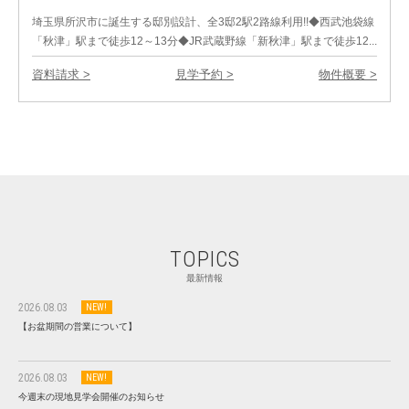
埼玉県所沢市に誕生する邸別設計、全3邸2駅2路線利用!!◆西武池袋線
「秋津」駅まで徒歩12～13分◆JR武蔵野線「新秋津」駅まで徒歩12...
資料請求 >
見学予約 >
物件概要 >
TOPICS
最新情報
2026.08.03
【お盆期間の営業について】
2026.08.03
今週末の現地見学会開催のお知らせ