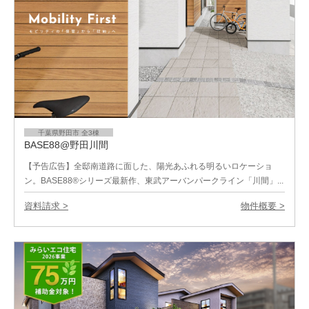
千葉県野田市 全3棟
BASE88@野田川間
【予告広告】全邸南道路に面した、陽光あふれる明るいロケーショ
ン。BASE88®シリーズ最新作、東武アーバンパークライン「川間」...
資料請求 >
物件概要 >