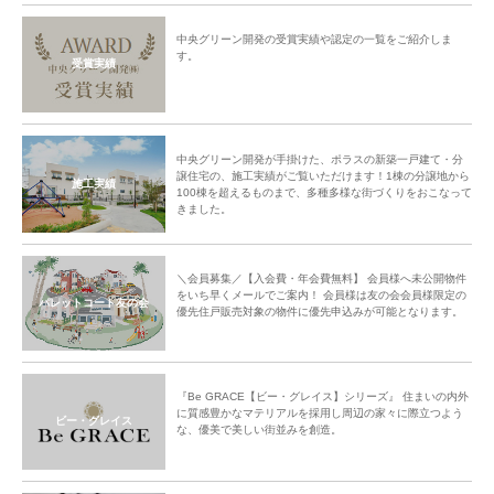
中央グリーン開発の受賞実績や認定の一覧をご紹介しま
す。
受賞実績
中央グリーン開発が手掛けた、ポラスの新築一戸建て・分
譲住宅の、施工実績がご覧いただけます！1棟の分譲地から
施工実績
100棟を超えるものまで、多種多様な街づくりをおこなって
きました。
＼会員募集／【入会費・年会費無料】 会員様へ未公開物件
をいち早くメールでご案内！ 会員様は友の会会員様限定の
パレットコート友の会
優先住戸販売対象の物件に優先申込みが可能となります。
『Be GRACE【ビー・グレイス】シリーズ』 住まいの内外
に質感豊かなマテリアルを採用し周辺の家々に際立つよう
ビー・グレイス
な、優美で美しい街並みを創造。