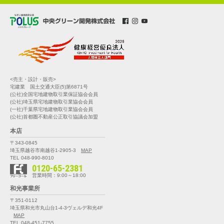
<売主・設計・販売>
宅建業 国土交通大臣(5)第6871号
(公社)全国宅地建物取引業保証協会会員
(公社)埼玉県宅地建物取引業協会会員
(一社)千葉県宅地建物取引業協会会員
(公社)首都圏不動産公正取引協議会加盟
本店
〒343-0845
埼玉県越谷市南越谷1-2905-3
MAP
TEL 048-990-8010
0120-65-2381
営業時間：9:00～18:00
和光事業所
〒351-0112
埼玉県和光市丸山台1-4-3
ヴェルデ和光4F
MAP
TEL 048-451-7755