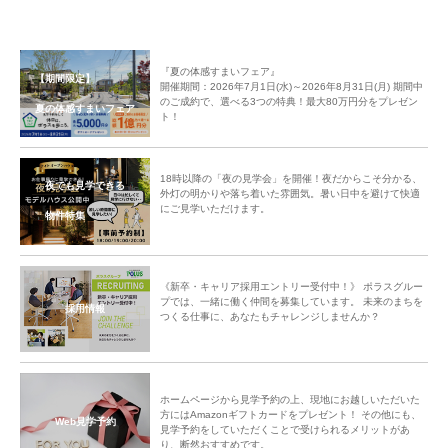
『夏の体感すまいフェア』
【期間限定】
開催期間：2026年7月1日(水)～2026年8月31日(月) 期間中
のご成約で、選べる3つの特典！最大80万円分をプレゼン
夏の体感すまいフェア
ト！
18時以降の「夜の見学会」を開催！夜だからこそ分かる、
夜でも見学できる
外灯の明かりや落ち着いた雰囲気。暑い日中を避けて快適
にご見学いただけます。
物件特集
《新卒・キャリア採用エントリー受付中！》 ポラスグルー
プでは、一緒に働く仲間を募集しています。 未来のまちを
採用情報
つくる仕事に、あなたもチャレンジしませんか？
ホームページから見学予約の上、現地にお越しいただいた
方にはAmazonギフトカードをプレゼント！ その他にも、
Web見学予約
見学予約をしていただくことで受けられるメリットがあ
り、断然おすすめです。