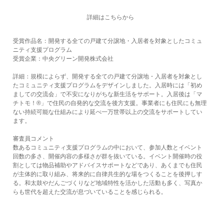
詳細はこちらから
受賞作品名：開発する全ての戸建て分譲地・入居者を対象としたコミュ
ニティ支援プログラム
受賞企業：中央グリーン開発株式会社
詳細：規模によらず、開発する全ての戸建て分譲地・入居者を対象とし
たコミュニティ支援プログラムをデザインしました。入居時には「初め
ましての交流会」で不安になりがちな新生活をサポート。入居後は「マ
チトモ！®」で住民の自発的な交流を後方支援。事業者にも住民にも無理
ない持続可能な仕組みにより延べ一万世帯以上の交流をサポートしてい
ます。
審査員コメント
数あるコミュニティ支援プログラムの中において、参加人数とイベント
回数の多さ、開催内容の多様さが群を抜いている。イベント開催時の役
割としては物品補助やアドバイスサポートなどであり、あくまでも住民
が主体的に取り組み、将来的に自律共生的な場をつくることを後押しす
る。和太鼓やだんごづくりなど地域特性を活かした活動も多く、写真か
らも世代を超えた交流が息づいていることを感じられる。