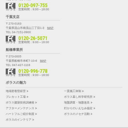
0120-097-755
営業時間：9:00～18:00
千葉支店
〒270-0163
千葉県流山市南流山三丁目1-3
MAP
TEL 04-7151-0900
0120-26-5071
営業時間：9:00～18:00
船橋事業所
〒273-0005
千葉県船橋市本町7-10-6
MAP
TEL 047-427-1118
0120-996-778
営業時間：9:00～18:00
ポラスの魅力
地域密着型経営
一貫施工体制
プレカット工場
ポラス暮し科学研究所
ポラス建築技術訓練校
地盤調査・地盤改良
アフターメンテナンス
灯かりのいえなみ協定
ハートフルご紹介制度
ポラスのメセナ活動
ポラスのインテリア