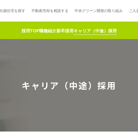
分譲住宅を探す
不動産売却を
相談する
中央グリーン開発の
取り組み
ご入
採用TOP
職種紹介
新卒採用
キャリア（中途）採用
ポート制度「マチトモ！®」
のポラスの分譲住宅
会社概要
新卒採用
棟下式
らしの
のポラスの分譲住宅
スタッフ紹介
貸し会議室
職種紹介
キャリア（中途）採用
ンシェルジュ
ファーズ応援サイト
今週のチラシ
地図から探す
工実績を見る
スのメルマガ登録