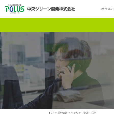
ポラスの
ポラスの分譲住宅を探す
中央グリーン開発の取り組み
ご入居者様サポート
会社案内
採用情報
分譲地コミュニティ
トップメッセージ
入居者交流会
採用TOP
物件一覧
コミュニティサ
埼玉県
暮
暮らし情報マガジン「スマイリング」
千葉県のポラスの分譲住宅
キャリア採用
事例紹介
アクセス
東京都
コ
暮らしステキセミナー＆カルチャー
ハートフルご紹介制度
今週の現地見学会
受賞実績
越谷アル
ブランドから探す
特集から探す
施
TOP
>
採用情報
>
キャリア（中途）採用
ご入居までの流れ
ポラ