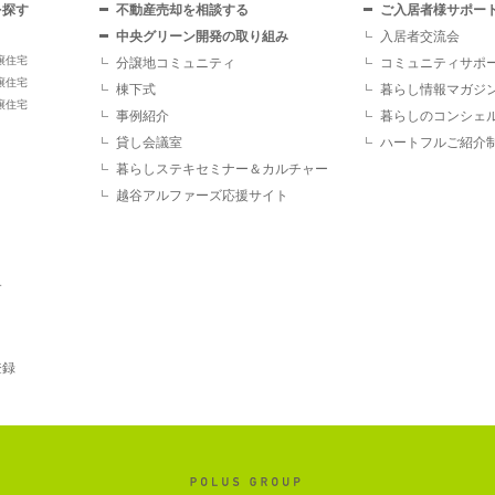
を探す
不動産売却を相談する
ご入居者様サポー
中央グリーン開発の取り組み
入居者交流会
譲住宅
分譲地コミュニティ
コミュニティサポ
譲住宅
棟下式
暮らし情報マガジ
譲住宅
事例紹介
暮らしのコンシェ
貸し会議室
ハートフルご紹介
暮らしステキセミナー＆カルチャー
越谷アルファーズ応援サイト
す
登録