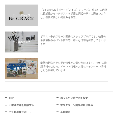
『Be GRACE【ビー・グレイス】シリーズ』 住まいの内外
に質感豊かなマテリアルを採用し周辺の家々に際立つよう
ビー・グレイス
な、優美で美しい街並みを創造。
ポラス・中央グリーン開発のスタッフブログです。物件の
最新情報やイベント情報等、様々な情報を発信してまいり
ポラスのブログ
ます。
最新の折込チラシ等の情報がご覧いただけます。 物件の最
新情報をはじめ、イベント情報やお得なキャンペーン情報
今週のチラシ
などを掲載しています。
TOP
ポラスの分譲住宅を探す
不動産売却を相談する
中央グリーン開発の取り組み
ご入居者様サポート
会社案内