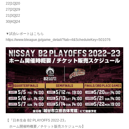
22[1Q]20
27[2Q]29
21[3Q]22
30[4Q]24
▼試合レポートはこちら
https://www.bleague.jp/game_detail/?tab=4&ScheduleKey=501076
【『日本生命 B2 PLAYOFFS 2022-23』
ホーム開催時概要／チケット販売スケジュール】