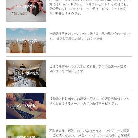
方にはAmazonギフトカードをプレゼント！ その他にも、
Web見学予約
見学予約をしていただくことで受けられるメリットがあ
り、断然おすすめです。
今週開催予定のモデルハウス見学会・現地見学会の一覧で
す。 ぜひお気軽にお越しくださいませ。
オープンハウス
現地でモデルハウス見学ができるポラスの新築一戸建て・
分譲住宅をご紹介します。
モデルハウス特集
【登録無料】ポラスの新築一戸建て・分譲住宅情報をいち
早くお届けするメールマガジン配信サービスです。
メルマガ登録
不動産売却・買取りのご相談はポラス・中央グリーン開発
へご相談ください。 戸建・マンション・土地等、お客様の
売却のご相談