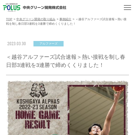
TOP
>
中央グリーン開発の取り組み
>
事例紹介
>
＜越谷アルファーズ試合速報＞熱い接
戦を制し春日部3連戦を3連勝で締めくくりました！
2023.03.30
アルファーズ
＜越谷アルファーズ試合速報＞熱い接戦を制し春
日部3連戦を3連勝で締めくくりました！