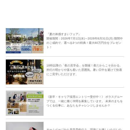
『夏の体感すまいフェア』
【期間限定】
開催期間：2026年7月1日(水)～2026年8月31日(月) 期間中
のご成約で、選べる3つの特典！最大80万円分をプレゼン
夏の体感すまいフェア
ト！
18時以降の「夜の見学会」を開催！夜だからこそ分かる、
夜でも見学できる
外灯の明かりや落ち着いた雰囲気。暑い日中を避けて快適
にご見学いただけます。
物件特集
《新卒・キャリア採用エントリー受付中！》 ポラスグルー
プでは、一緒に働く仲間を募集しています。 未来のまちを
採用情報
つくる仕事に、あなたもチャレンジしませんか？
ホームページから見学予約の上、現地にお越しいただいた