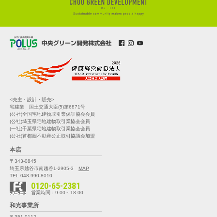
<売主・設計・販売>
宅建業 国土交通大臣(5)第6871号
(公社)全国宅地建物取引業保証協会会員
(公社)埼玉県宅地建物取引業協会会員
(一社)千葉県宅地建物取引業協会会員
(公社)首都圏不動産公正取引協議会加盟
本店
〒343-0845
埼玉県越谷市南越谷1-2905-3
MAP
TEL 048-990-8010
0120-65-2381
営業時間：9:00～18:00
和光事業所
〒351-0112