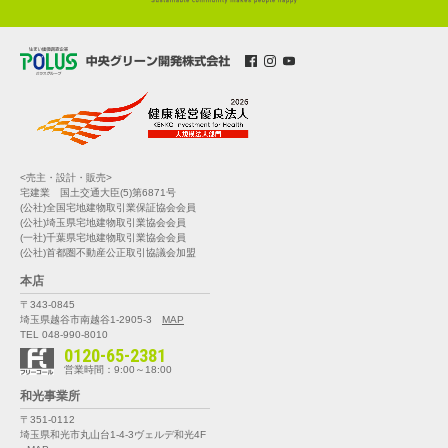
<売主・設計・販売>
宅建業 国土交通大臣(5)第6871号
(公社)全国宅地建物取引業保証協会会員
(公社)埼玉県宅地建物取引業協会会員
(一社)千葉県宅地建物取引業協会会員
(公社)首都圏不動産公正取引協議会加盟
本店
〒343-0845
埼玉県越谷市南越谷1-2905-3
MAP
TEL 048-990-8010
0120-65-2381
営業時間：9:00～18:00
和光事業所
〒351-0112
埼玉県和光市丸山台1-4-3
ヴェルデ和光4F