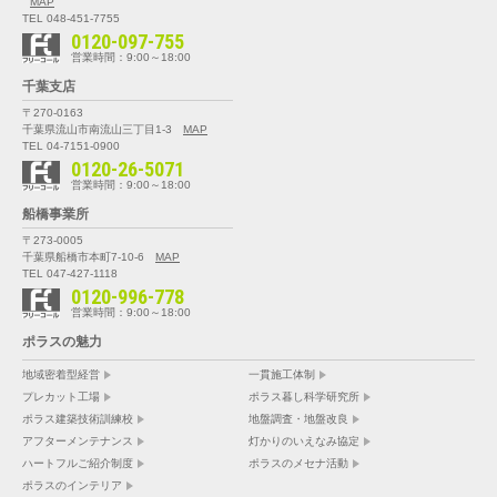
MAP
TEL 048-451-7755
0120-097-755
営業時間：9:00～18:00
千葉支店
〒270-0163
千葉県流山市南流山三丁目1-3
MAP
TEL 04-7151-0900
0120-26-5071
営業時間：9:00～18:00
船橋事業所
〒273-0005
千葉県船橋市本町7-10-6
MAP
TEL 047-427-1118
0120-996-778
営業時間：9:00～18:00
ポラスの魅力
地域密着型経営
一貫施工体制
プレカット工場
ポラス暮し科学研究所
ポラス建築技術訓練校
地盤調査・地盤改良
アフターメンテナンス
灯かりのいえなみ協定
ハートフルご紹介制度
ポラスのメセナ活動
ポラスのインテリア