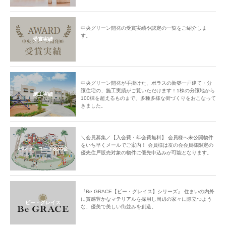
中央グリーン開発の受賞実績や認定の一覧をご紹介しま
す。
受賞実績
中央グリーン開発が手掛けた、ポラスの新築一戸建て・分
譲住宅の、施工実績がご覧いただけます！1棟の分譲地から
施工実績
100棟を超えるものまで、多種多様な街づくりをおこなって
きました。
＼会員募集／【入会費・年会費無料】 会員様へ未公開物件
をいち早くメールでご案内！ 会員様は友の会会員様限定の
パレットコート友の会
優先住戸販売対象の物件に優先申込みが可能となります。
『Be GRACE【ビー・グレイス】シリーズ』 住まいの内外
に質感豊かなマテリアルを採用し周辺の家々に際立つよう
ビー・グレイス
な、優美で美しい街並みを創造。