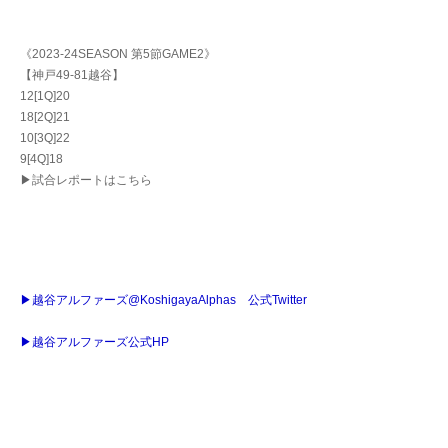
《2023-24SEASON 第5節GAME2》
【神戸49-81越谷】
12[1Q]20
18[2Q]21
10[3Q]22
9[4Q]18
▶試合レポートはこちら
▶越谷アルファーズ@KoshigayaAlphas 公式Twitter
▶越谷アルファーズ公式HP