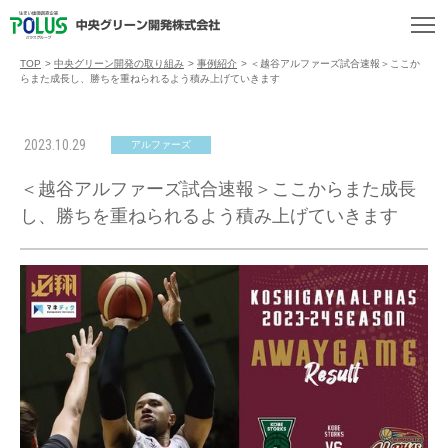
TOP
>
中央グリーン開発の取り組み
>
事例紹介
>
＜越谷アルファーズ試合速報＞ここか
らまた成長し、勝ちを重ねられるよう積み上げていきます
2023.10.29
アルファーズ
＜越谷アルファーズ試合速報＞ここからまた成長
し、勝ちを重ねられるよう積み上げていきます