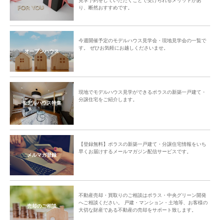
見学予約をしていただくことで受けられるメリットがあ
り、断然おすすめです。
今週開催予定のモデルハウス見学会・現地見学会の一覧で
す。 ぜひお気軽にお越しくださいませ。
オープンハウス
現地でモデルハウス見学ができるポラスの新築一戸建て・
分譲住宅をご紹介します。
モデルハウス特集
【登録無料】ポラスの新築一戸建て・分譲住宅情報をいち
早くお届けするメールマガジン配信サービスです。
メルマガ登録
不動産売却・買取りのご相談はポラス・中央グリーン開発
へご相談ください。 戸建・マンション・土地等、お客様の
売却のご相談
大切な財産である不動産の売却をサポート致します。