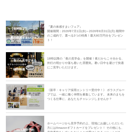
『夏の体感すまいフェア』
【期間限定】
開催期間：2026年7月1日(水)～2026年8月31日(月) 期間中
のご成約で、選べる3つの特典！最大80万円分をプレゼン
夏の体感すまいフェア
ト！
18時以降の「夜の見学会」を開催！夜だからこそ分かる、
夜でも見学できる
外灯の明かりや落ち着いた雰囲気。暑い日中を避けて快適
にご見学いただけます。
物件特集
《新卒・キャリア採用エントリー受付中！》 ポラスグルー
プでは、一緒に働く仲間を募集しています。 未来のまちを
採用情報
つくる仕事に、あなたもチャレンジしませんか？
ホームページから見学予約の上、現地にお越しいただいた
方にはAmazonギフトカードをプレゼント！ その他にも、
Web見学予約