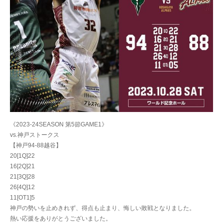
《2023-24SEASON 第5節GAME1》
vs.神戸ストークス
【神戸94-88越谷】
20[1Q]22
16[2Q]21
21[3Q]28
26[4Q]12
11[OT1]5
神戸の勢いを止めきれず、得点も止まり、悔しい敗戦となりました。
熱い応援をありがとうございました。