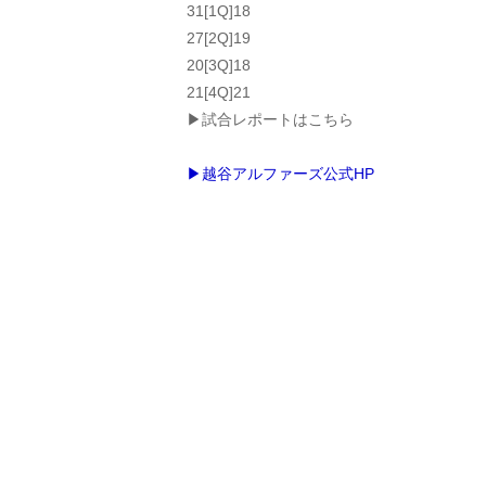
31[1Q]18
27[2Q]19
20[3Q]18
21[4Q]21
▶試合レポートはこちら
▶越谷アルファーズ公式HP