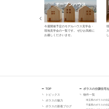
eb見学予約
オープンハウス
から見学予約の上、現地
今週開催予定のモデルハウス見学会・
だいた方にはAmazonギフ
現地見学会の一覧です。 ぜひお気軽に
レゼント！ その他にも、
お越しくださいませ。
ていただくことで受けら
があり、断然おすすめで
TOP
ポラスの分譲住宅
トピックス
物件一覧
埼玉県のポラスの分
ポラスの魅力
千葉県のポラスの分
ポラスの新着ブログ