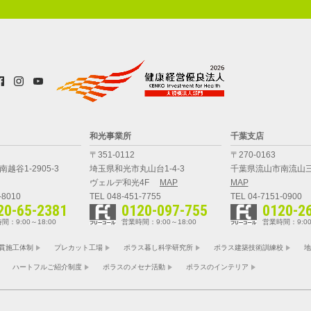
和光事業所
千葉支店
〒351-0112
〒270-0163
越谷1-2905-3
埼玉県和光市丸山台1-4-3
千葉県流山市南流山三
ヴェルデ和光4F
MAP
MAP
-8010
TEL 048-451-7755
TEL 04-7151-0900
20-65-2381
0120-097-755
0120-2
間：9:00～18:00
営業時間：9:00～18:00
営業時間：9:00
貫施工体制
プレカット工場
ポラス暮し科学研究所
ポラス建築技術訓練校
地
ハートフルご紹介制度
ポラスのメセナ活動
ポラスのインテリア