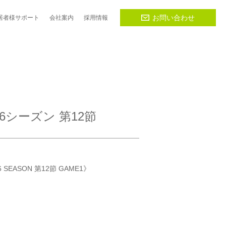
お問い合わせ
居者様
サポート
会社
案内
採用
情報
6シーズン 第12節
 SEASON 第12節 GAME1》