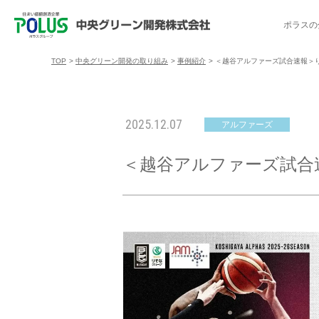
ポラスの
TOP
>
中央グリーン開発の取り組み
>
事例紹介
>
＜越谷アルファーズ試合速報＞りそな
ポラスの分譲住宅を探す
中央グリーン開発の取り組み
ご入居者様サポート
会社案内
採用情報
2025.12.07
アルファーズ
分譲地コミュニティ
トップメッセージ
入居者交流会
採用TOP
物件一覧
コミュニティサ
埼玉県
＜越谷アルファーズ試合速報＞
暮
暮らし情報マガジン「スマイリング」
千葉県のポラスの分譲住宅
キャリア採用
事例紹介
アクセス
東京都
コ
暮らしステキセミナー＆カルチャー
ハートフルご紹介制度
今週の現地見学会
受賞実績
越谷アル
ブランドから探す
特集から探す
施
ご入居までの流れ
ポラ