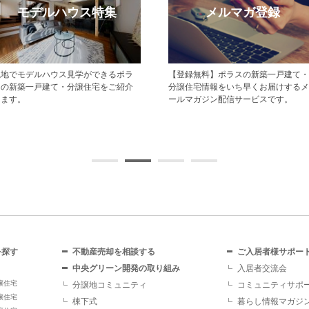
モデルハウス特集
メルマガ登録
現地でモデルハウス見学ができるポラ
【登録無料】ポラスの新築一戸建て・
スの新築一戸建て・分譲住宅をご紹介
分譲住宅情報をいち早くお届けするメ
します。
ールマガジン配信サービスです。
を探す
不動産売却を相談する
ご入居者様サポー
中央グリーン開発の取り組み
入居者交流会
譲住宅
分譲地コミュニティ
コミュニティサポ
譲住宅
棟下式
暮らし情報マガジ