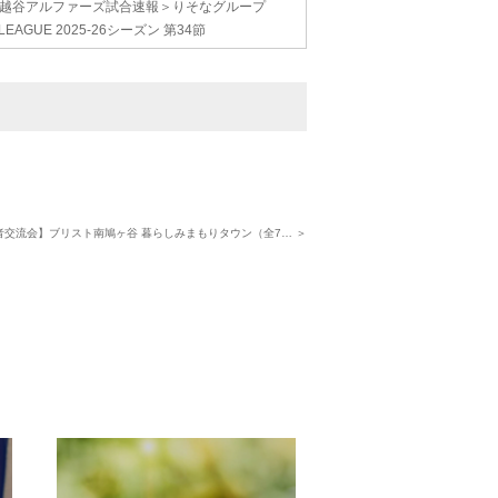
越谷アルファーズ試合速報＞りそなグループ
.LEAGUE 2025-26シーズン 第34節
者交流会】ブリスト南鳩ヶ谷 暮らしみまもりタウン（全7… ＞