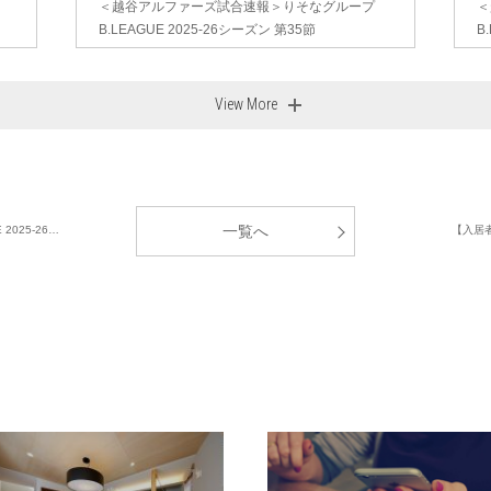
＜越谷アルファーズ試合速報＞りそなグループ
＜
B.LEAGUE 2025-26シーズン 第35節
B
View More
一覧へ
025-26…
【入居