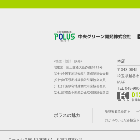
本店
<売主・設計・販売>
宅建業 国土交通大臣(5)第6871号
〒343-0845
(公社)全国宅地建物取引業保証協会会員
埼玉県越谷市南
(公社)埼玉県宅地建物取引業協会会員
MAP
(一社)千葉県宅地建物取引業協会会員
TEL 048-990
(公社)首都圏不動産公正取引協議会加盟
01
営業時
地域密着型経営
一
ポラスの魅力
灯かりのいえなみ協定
Copyrights © POLUS GROUP ALL RIGHTS RESERVED