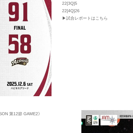
22[3Q]5
22[4Q]26
▶試合レポートはこちら
SON 第12節 GAME2》