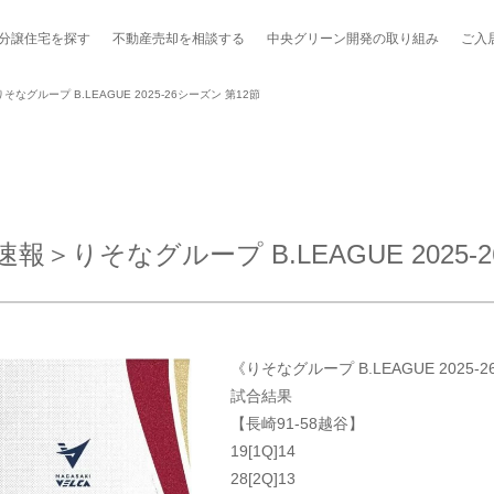
分譲住宅を探す
不動産売却を
相談する
中央グリーン開発の
取り組み
ご入
グループ B.LEAGUE 2025-26シーズン 第12節
ポート制度「マチトモ！®」
のポラスの分譲住宅
会社概要
新卒採用
棟下式
りそなグループ B.LEAGUE 2025-2
らしの
のポラスの分譲住宅
スタッフ紹介
貸し会議室
職種紹介
ンシェルジュ
ファーズ応援サイト
今週のチラシ
《りそなグループ B.LEAGUE 2025-26
地図から探す
試合結果
【長崎91-58越谷】
工実績を見る
19[1Q]14
28[2Q]13
スのメルマガ登録