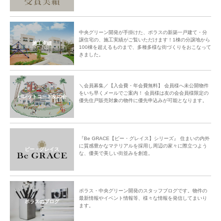
中央グリーン開発が手掛けた、ポラスの新築一戸建て・分
譲住宅の、施工実績がご覧いただけます！1棟の分譲地から
施工実績
100棟を超えるものまで、多種多様な街づくりをおこなって
きました。
＼会員募集／【入会費・年会費無料】 会員様へ未公開物件
をいち早くメールでご案内！ 会員様は友の会会員様限定の
パレットコート友の会
優先住戸販売対象の物件に優先申込みが可能となります。
『Be GRACE【ビー・グレイス】シリーズ』 住まいの内外
に質感豊かなマテリアルを採用し周辺の家々に際立つよう
ビー・グレイス
な、優美で美しい街並みを創造。
ポラス・中央グリーン開発のスタッフブログです。物件の
最新情報やイベント情報等、様々な情報を発信してまいり
ポラスのブログ
ます。