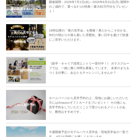
開催期間：2026年7月1日(水)～2026年8月31日(月) 期間中
のご成約で、選べる3つの特典！最大80万円分をプレゼン
夏の体感すまいフェア
ト！
18時以降の「夜の見学会」を開催！夜だからこそ分かる、
夜でも見学できる
外灯の明かりや落ち着いた雰囲気。暑い日中を避けて快適
にご見学いただけます。
物件特集
《新卒・キャリア採用エントリー受付中！》 ポラスグルー
プでは、一緒に働く仲間を募集しています。 未来のまちを
採用情報
つくる仕事に、あなたもチャレンジしませんか？
ホームページから見学予約の上、現地にお越しいただいた
方にはAmazonギフトカードをプレゼント！ その他にも、
Web見学予約
見学予約をしていただくことで受けられるメリットがあ
り、断然おすすめです。
今週開催予定のモデルハウス見学会・現地見学会の一覧で
す。 ぜひお気軽にお越しくださいませ。