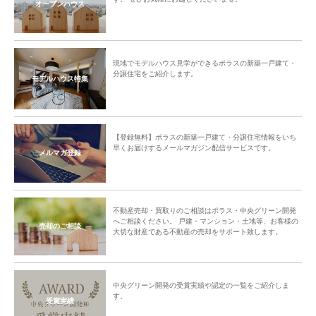
オープンハウス
現地でモデルハウス見学ができるポラスの新築一戸建て・
分譲住宅をご紹介します。
モデルハウス特集
【登録無料】ポラスの新築一戸建て・分譲住宅情報をいち
早くお届けするメールマガジン配信サービスです。
メルマガ登録
不動産売却・買取りのご相談はポラス・中央グリーン開発
へご相談ください。 戸建・マンション・土地等、お客様の
売却のご相談
大切な財産である不動産の売却をサポート致します。
中央グリーン開発の受賞実績や認定の一覧をご紹介しま
す。
受賞実績