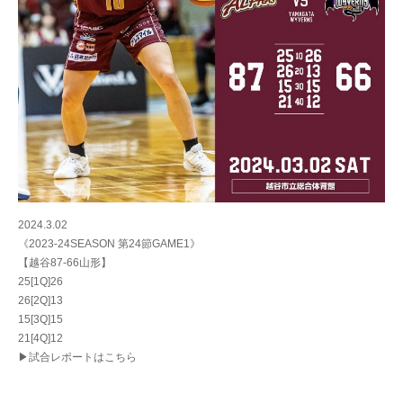
2024.3.02
《2023-24SEASON 第24節GAME1》
【越谷87-66山形】
25[1Q]26
26[2Q]13
15[3Q]15
21[4Q]12
▶試合レポートはこちら