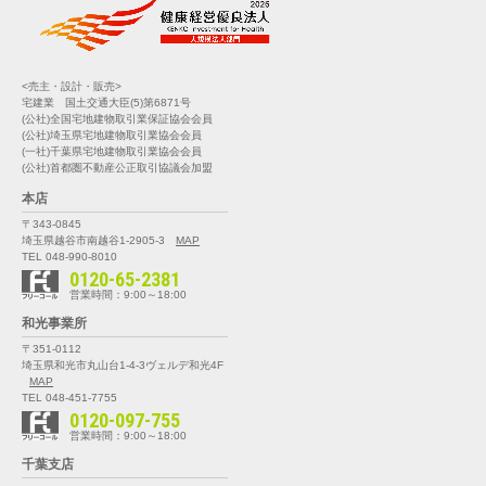
<売主・設計・販売>
宅建業 国土交通大臣(5)第6871号
(公社)全国宅地建物取引業保証協会会員
(公社)埼玉県宅地建物取引業協会会員
(一社)千葉県宅地建物取引業協会会員
(公社)首都圏不動産公正取引協議会加盟
本店
〒343-0845
埼玉県越谷市南越谷1-2905-3
MAP
TEL 048-990-8010
0120-65-2381
営業時間：9:00～18:00
和光事業所
〒351-0112
埼玉県和光市丸山台1-4-3
ヴェルデ和光4F
MAP
TEL 048-451-7755
0120-097-755
営業時間：9:00～18:00
千葉支店