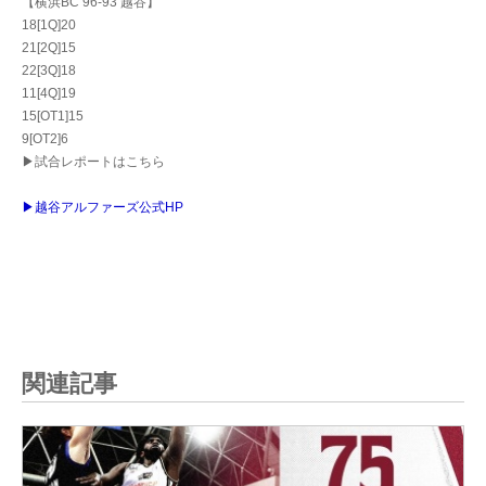
【横浜BC 96-93 越谷】
18[1Q]20
21[2Q]15
22[3Q]18
11[4Q]19
15[OT1]15
9[OT2]6
▶試合レポートはこちら
▶越谷アルファーズ公式HP
関連記事