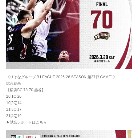
《りそなグループ B.LEAGUE 2025-26 SEASON 第27節 GAME1》
試合結果
【横浜BC 78-70 越谷】
26[1Q]20
10[2Q]14
21[3Q]17
21[4Q]19
▶試合レポートはこちら