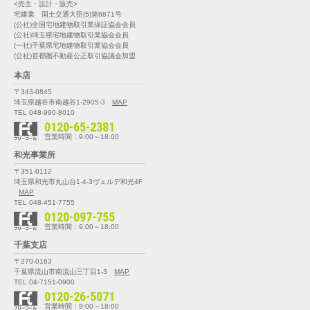
<売主・設計・販売>
宅建業 国土交通大臣(5)第6871号
(公社)全国宅地建物取引業保証協会会員
(公社)埼玉県宅地建物取引業協会会員
(一社)千葉県宅地建物取引業協会会員
(公社)首都圏不動産公正取引協議会加盟
本店
〒343-0845
埼玉県越谷市南越谷1-2905-3
MAP
TEL 048-990-8010
0120-65-2381
営業時間：9:00～18:00
和光事業所
〒351-0112
埼玉県和光市丸山台1-4-3
ヴェルデ和光4F
MAP
TEL 048-451-7755
0120-097-755
営業時間：9:00～18:00
千葉支店
〒270-0163
千葉県流山市南流山三丁目1-3
MAP
TEL 04-7151-0900
0120-26-5071
営業時間：9:00～18:00