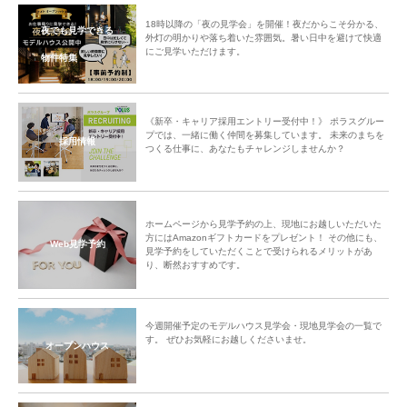
18時以降の「夜の見学会」を開催！夜だからこそ分かる、
夜でも見学できる
外灯の明かりや落ち着いた雰囲気。暑い日中を避けて快適
にご見学いただけます。
物件特集
《新卒・キャリア採用エントリー受付中！》 ポラスグルー
プでは、一緒に働く仲間を募集しています。 未来のまちを
採用情報
つくる仕事に、あなたもチャレンジしませんか？
ホームページから見学予約の上、現地にお越しいただいた
方にはAmazonギフトカードをプレゼント！ その他にも、
Web見学予約
見学予約をしていただくことで受けられるメリットがあ
り、断然おすすめです。
今週開催予定のモデルハウス見学会・現地見学会の一覧で
す。 ぜひお気軽にお越しくださいませ。
オープンハウス