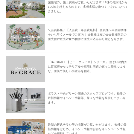
譲住宅の、施工実績がご覧いただけます！1棟の分譲地から
施工実績
100棟を超えるものまで、多種多様な街づくりをおこなって
きました。
＼会員募集／【入会費・年会費無料】 会員様へ未公開物件
をいち早くメールでご案内！ 会員様は友の会会員様限定の
パレットコート友の会
優先住戸販売対象の物件に優先申込みが可能となります。
『Be GRACE【ビー・グレイス】シリーズ』 住まいの内外
に質感豊かなマテリアルを採用し周辺の家々に際立つよう
ビー・グレイス
な、優美で美しい街並みを創造。
ポラス・中央グリーン開発のスタッフブログです。物件の
最新情報やイベント情報等、様々な情報を発信してまいり
ポラスのブログ
ます。
最新の折込チラシ等の情報がご覧いただけます。 物件の最
新情報をはじめ、イベント情報やお得なキャンペーン情報
今週のチラシ
などを掲載しています。