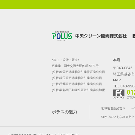
本店
<売主・設計・販売>
宅建業 国土交通大臣(5)第6871号
〒343-0845
(公社)全国宅地建物取引業保証協会会員
埼玉県越谷市南
(公社)埼玉県宅地建物取引業協会会員
MAP
(一社)千葉県宅地建物取引業協会会員
TEL 048-990
(公社)首都圏不動産公正取引協議会加盟
01
営業時
地域密着型経営
一
ポラスの魅力
灯かりのいえなみ協定