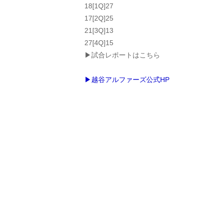
18[1Q]27
17[2Q]25
21[3Q]13
27[4Q]15
▶試合レポートはこちら
▶越谷アルファーズ公式HP