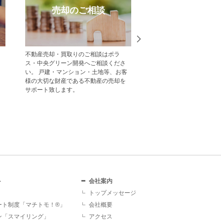
売却のご相談
受賞実
不動産売却・買取りのご相談はポラ
中央グリーン開発の受賞
ス・中央グリーン開発へご相談くださ
一覧をご紹介します。
い。 戸建・マンション・土地等、お客
様の大切な財産である不動産の売却を
サポート致します。
ト
会社案内
トップメッセージ
ート制度「マチトモ！®」
会社概要
ン「スマイリング」
アクセス