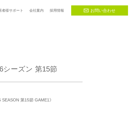
お問い合わせ
居者様
サポート
会社
案内
採用
情報
6シーズン 第15節
 SEASON 第15節 GAME1》