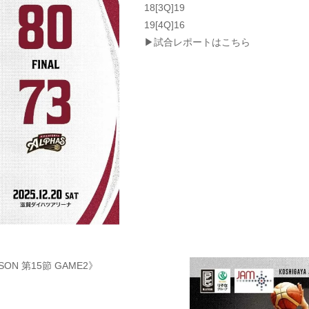
18[3Q]19
19[4Q]16
▶試合レポートはこちら
SON 第15節 GAME2》