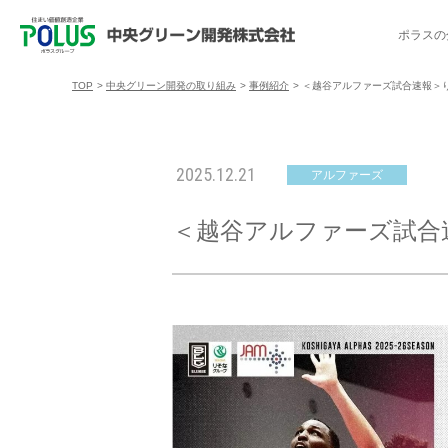
ポラスの
TOP
>
中央グリーン開発の取り組み
>
事例紹介
>
＜越谷アルファーズ試合速報＞りそな
ポラスの分譲住宅を探す
中央グリーン開発の取り組み
ご入居者様サポート
会社案内
採用情報
2025.12.21
アルファーズ
分譲地コミュニティ
トップメッセージ
入居者交流会
採用TOP
物件一覧
コミュニティサ
埼玉県
＜越谷アルファーズ試合速報＞
暮
暮らし情報マガジン「スマイリング」
千葉県のポラスの分譲住宅
キャリア採用
事例紹介
アクセス
東京都
コ
暮らしステキセミナー＆カルチャー
ハートフルご紹介制度
今週の現地見学会
受賞実績
越谷アル
ブランドから探す
特集から探す
施
ご入居までの流れ
ポラ