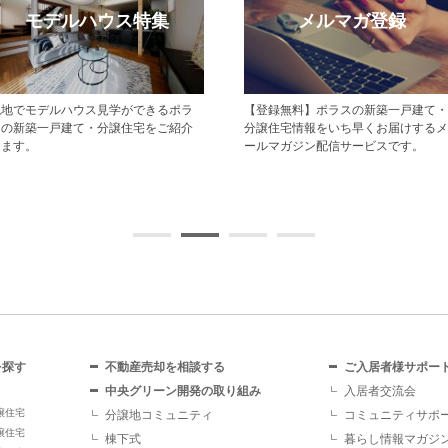
モデルハウス特集
メルマガ登録
現地でモデルハウス見学ができるポラ
【登録無料】ポラスの新築一戸建て・
スの新築一戸建て・分譲住宅をご紹介
分譲住宅情報をいち早くお届けするメ
します。
ールマガジン配信サービスです。
を探す
不動産売却を相談する
ご入居者様サポー
中央グリーン開発の取り組み
入居者交流会
譲住宅
分譲地コミュニティ
コミュニティサポ
譲住宅
棟下式
暮らし情報マガジ