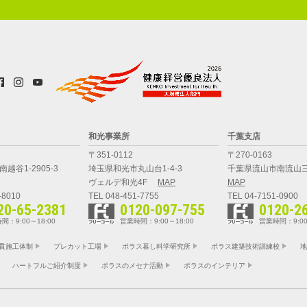
和光事業所
千葉支店
〒351-0112
〒270-0163
越谷1-2905-3
埼玉県和光市丸山台1-4-3
千葉県流山市南流山三
ヴェルデ和光4F
MAP
MAP
-8010
TEL 048-451-7755
TEL 04-7151-0900
20-65-2381
0120-097-755
0120-2
間：9:00～18:00
営業時間：9:00～18:00
営業時間：9:00
貫施工体制
プレカット工場
ポラス暮し科学研究所
ポラス建築技術訓練校
地
ハートフルご紹介制度
ポラスのメセナ活動
ポラスのインテリア