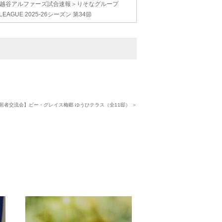
越谷アルファーズ試合速報＞りそなグループ
.LEAGUE 2025-26シーズン 第34節
居者交流会】ビー・グレイス梅郷 ゆうひテラス（全11邸） ＞