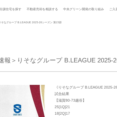
分譲住宅を探す
不動産売却を
相談する
中央グリーン開発の
取り組み
ご入
グループ B.LEAGUE 2025-26シーズン 第15節
ポート制度「マチトモ！®」
のポラスの分譲住宅
会社概要
新卒採用
棟下式
りそなグループ B.LEAGUE 2025-2
らしの
のポラスの分譲住宅
スタッフ紹介
貸し会議室
職種紹介
ンシェルジュ
ファーズ応援サイト
今週のチラシ
《りそなグループ B.LEAGUE 2025-26
地図から探す
試合結果
【滋賀80-73越谷】
工実績を見る
25[1Q]21
18[2Q]17
スのメルマガ登録