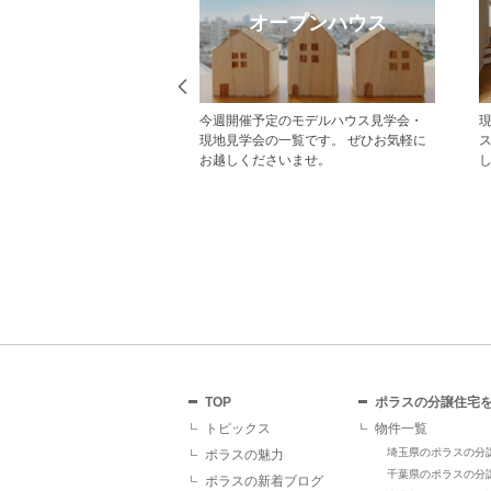
eb見学予約
オープンハウス
から見学予約の上、現地
今週開催予定のモデルハウス見学会・
だいた方にはAmazonギフ
現地見学会の一覧です。 ぜひお気軽に
レゼント！ その他にも、
お越しくださいませ。
ていただくことで受けら
があり、断然おすすめで
TOP
ポラスの分譲住宅
トピックス
物件一覧
埼玉県のポラスの分
ポラスの魅力
千葉県のポラスの分
ポラスの新着ブログ