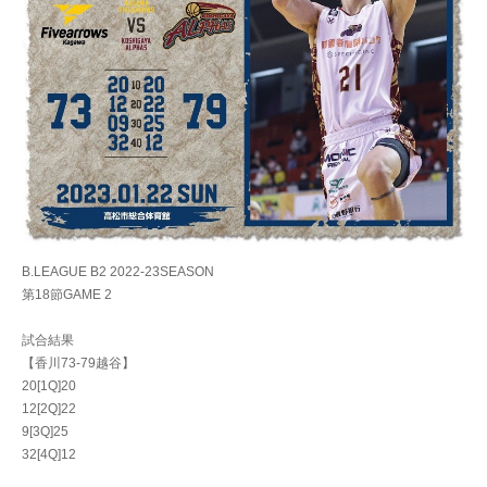
B.LEAGUE B2 2022-23SEASON
第18節GAME 2
試合結果
【香川73-79越谷】
20[1Q]20
12[2Q]22
9[3Q]25
32[4Q]12