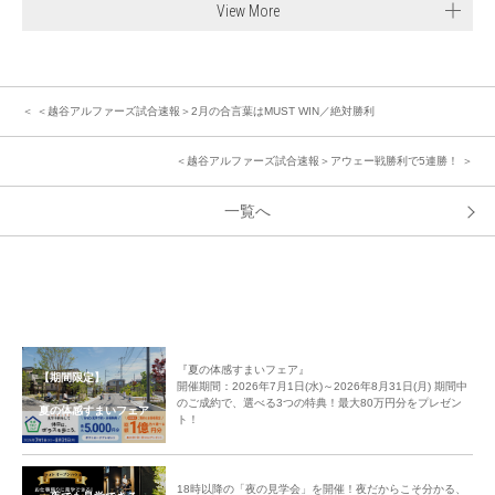
View More
＜ ＜越谷アルファーズ試合速報＞2月の合言葉はMUST WIN／絶対勝利
＜越谷アルファーズ試合速報＞アウェー戦勝利で5連勝！ ＞
一覧へ
『夏の体感すまいフェア』
【期間限定】
開催期間：2026年7月1日(水)～2026年8月31日(月) 期間中
のご成約で、選べる3つの特典！最大80万円分をプレゼン
夏の体感すまいフェア
ト！
18時以降の「夜の見学会」を開催！夜だからこそ分かる、