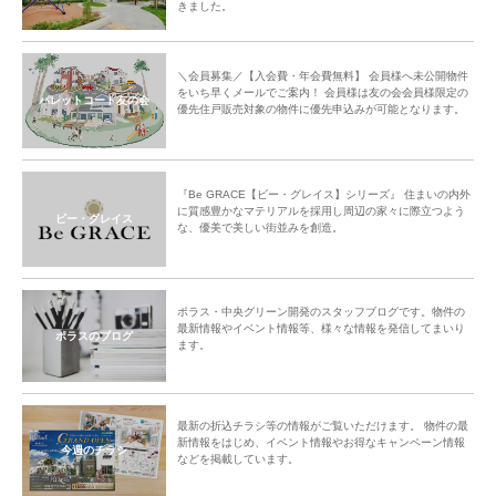
きました。
＼会員募集／【入会費・年会費無料】 会員様へ未公開物件
をいち早くメールでご案内！ 会員様は友の会会員様限定の
パレットコート友の会
優先住戸販売対象の物件に優先申込みが可能となります。
『Be GRACE【ビー・グレイス】シリーズ』 住まいの内外
に質感豊かなマテリアルを採用し周辺の家々に際立つよう
ビー・グレイス
な、優美で美しい街並みを創造。
ポラス・中央グリーン開発のスタッフブログです。物件の
最新情報やイベント情報等、様々な情報を発信してまいり
ポラスのブログ
ます。
最新の折込チラシ等の情報がご覧いただけます。 物件の最
新情報をはじめ、イベント情報やお得なキャンペーン情報
今週のチラシ
などを掲載しています。