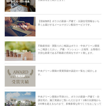
モデルハウス特集
【登録無料】ポラスの新築一戸建て・分譲住宅情報をいち
早くお届けするメールマガジン配信サービスです。
メルマガ登録
不動産売却・買取りのご相談はポラス・中央グリーン開発
へご相談ください。 戸建・マンション・土地等、お客様の
売却のご相談
大切な財産である不動産の売却をサポート致します。
中央グリーン開発の受賞実績や認定の一覧をご紹介しま
す。
受賞実績
中央グリーン開発が手掛けた、ポラスの新築一戸建て・分
譲住宅の、施工実績がご覧いただけます！1棟の分譲地から
施工実績
100棟を超えるものまで、多種多様な街づくりをおこなって