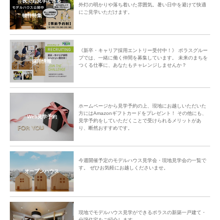
夜でも見学できる
外灯の明かりや落ち着いた雰囲気。暑い日中を避けて快適
にご見学いただけます。
物件特集
《新卒・キャリア採用エントリー受付中！》 ポラスグルー
プでは、一緒に働く仲間を募集しています。 未来のまちを
採用情報
つくる仕事に、あなたもチャレンジしませんか？
ホームページから見学予約の上、現地にお越しいただいた
方にはAmazonギフトカードをプレゼント！ その他にも、
Web見学予約
見学予約をしていただくことで受けられるメリットがあ
り、断然おすすめです。
今週開催予定のモデルハウス見学会・現地見学会の一覧で
す。 ぜひお気軽にお越しくださいませ。
オープンハウス
現地でモデルハウス見学ができるポラスの新築一戸建て・
分譲住宅をご紹介します。