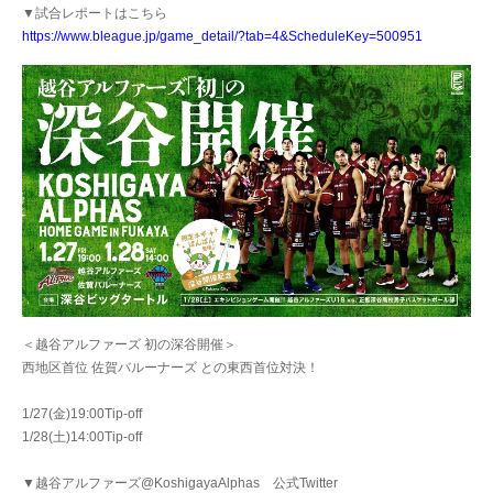
▼試合レポートはこちら
https://www.bleague.jp/game_detail/?tab=4&ScheduleKey=500951
＜越谷アルファーズ 初の深谷開催＞
西地区首位 佐賀バルーナーズ との東西首位対決！
1/27(金)19:00Tip-off
1/28(土)14:00Tip-off
▼越谷アルファーズ@KoshigayaAlphas 公式Twitter