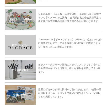
＼会員募集／【入会費・年会費無料】 会員様へ未公開物件
をいち早くメールでご案内！ 会員様は友の会会員様限定の
パレットコート友の会
優先住戸販売対象の物件に優先申込みが可能となります。
『Be GRACE【ビー・グレイス】シリーズ』 住まいの内外
に質感豊かなマテリアルを採用し周辺の家々に際立つよう
ビー・グレイス
な、優美で美しい街並みを創造。
ポラス・中央グリーン開発のスタッフブログです。物件の
最新情報やイベント情報等、様々な情報を発信してまいり
ポラスのブログ
ます。
最新の折込チラシ等の情報がご覧いただけます。 物件の最
新情報をはじめ、イベント情報やお得なキャンペーン情報
今週のチラシ
などを掲載しています。