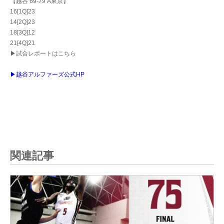
【越谷 69-79 A東京】
16[1Q]23
14[2Q]23
18[3Q]12
21[4Q]21
▶試合レポートはこちら
▶越谷アルファーズ公式HP
関連記事