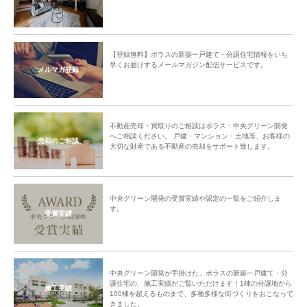
【登録無料】ポラスの新築一戸建て・分譲住宅情報をいち
早くお届けするメールマガジン配信サービスです。
メルマガ登録
不動産売却・買取りのご相談はポラス・中央グリーン開発
へご相談ください。 戸建・マンション・土地等、お客様の
売却のご相談
大切な財産である不動産の売却をサポート致します。
中央グリーン開発の受賞実績や認定の一覧をご紹介しま
す。
受賞実績
中央グリーン開発が手掛けた、ポラスの新築一戸建て・分
譲住宅の、施工実績がご覧いただけます！1棟の分譲地から
施工実績
100棟を超えるものまで、多種多様な街づくりをおこなって
きました。