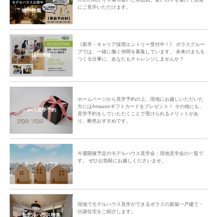
にご見学いただけます。
物件特集
《新卒・キャリア採用エントリー受付中！》 ポラスグルー
プでは、一緒に働く仲間を募集しています。 未来のまちを
採用情報
つくる仕事に、あなたもチャレンジしませんか？
ホームページから見学予約の上、現地にお越しいただいた
方にはAmazonギフトカードをプレゼント！ その他にも、
Web見学予約
見学予約をしていただくことで受けられるメリットがあ
り、断然おすすめです。
今週開催予定のモデルハウス見学会・現地見学会の一覧で
す。 ぜひお気軽にお越しくださいませ。
オープンハウス
現地でモデルハウス見学ができるポラスの新築一戸建て・
分譲住宅をご紹介します。
モデルハウス特集