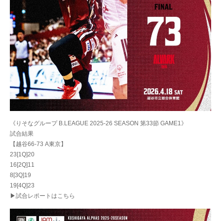
《りそなグループ B.LEAGUE 2025-26 SEASON 第33節 GAME1》
試合結果
【越谷66-73 A東京】
23[1Q]20
16[2Q]11
8[3Q]19
19[4Q]23
▶試合レポートはこちら