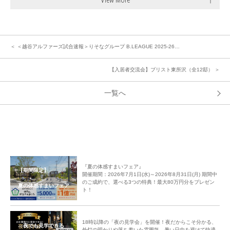
＜ ＜越谷アルファーズ試合速報＞りそなグループ B.LEAGUE 2025-26…
【入居者交流会】ブリスト東所沢（全12邸） ＞
一覧へ
『夏の体感すまいフェア』
【期間限定】
開催期間：2026年7月1日(水)～2026年8月31日(月) 期間中
のご成約で、選べる3つの特典！最大80万円分をプレゼン
夏の体感すまいフェア
ト！
18時以降の「夜の見学会」を開催！夜だからこそ分かる、
夜でも見学できる
外灯の明かりや落ち着いた雰囲気。暑い日中を避けて快適