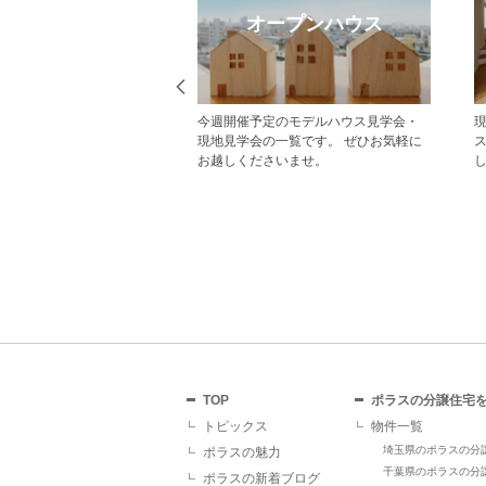
eb見学予約
オープンハウス
から見学予約の上、現地
今週開催予定のモデルハウス見学会・
だいた方にはAmazonギフ
現地見学会の一覧です。 ぜひお気軽に
レゼント！ その他にも、
お越しくださいませ。
ていただくことで受けら
があり、断然おすすめで
TOP
ポラスの分譲住宅
トピックス
物件一覧
埼玉県のポラスの分
ポラスの魅力
千葉県のポラスの分
ポラスの新着ブログ