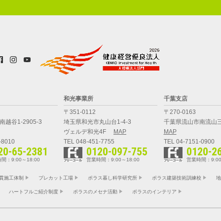
和光事業所
千葉支店
〒351-0112
〒270-0163
越谷1-2905-3
埼玉県和光市丸山台1-4-3
千葉県流山市南流山三
ヴェルデ和光4F
MAP
MAP
-8010
TEL 048-451-7755
TEL 04-7151-0900
20-65-2381
0120-097-755
0120-2
間：9:00～18:00
営業時間：9:00～18:00
営業時間：9:00
貫施工体制
プレカット工場
ポラス暮し科学研究所
ポラス建築技術訓練校
地
ハートフルご紹介制度
ポラスのメセナ活動
ポラスのインテリア