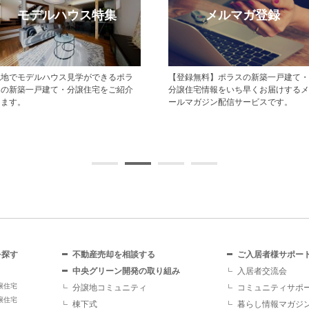
モデルハウス特集
メルマガ登録
現地でモデルハウス見学ができるポラ
【登録無料】ポラスの新築一戸建て・
スの新築一戸建て・分譲住宅をご紹介
分譲住宅情報をいち早くお届けするメ
します。
ールマガジン配信サービスです。
を探す
不動産売却を相談する
ご入居者様サポー
中央グリーン開発の取り組み
入居者交流会
譲住宅
分譲地コミュニティ
コミュニティサポ
譲住宅
棟下式
暮らし情報マガジ