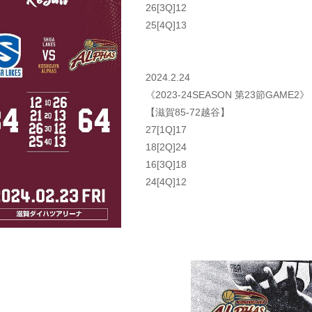
26[3Q]12
25[4Q]13
2024.2.24
《2023-24SEASON 第23節GAME2》
【滋賀85-72越谷】
27[1Q]17
18[2Q]24
16[3Q]18
24[4Q]12