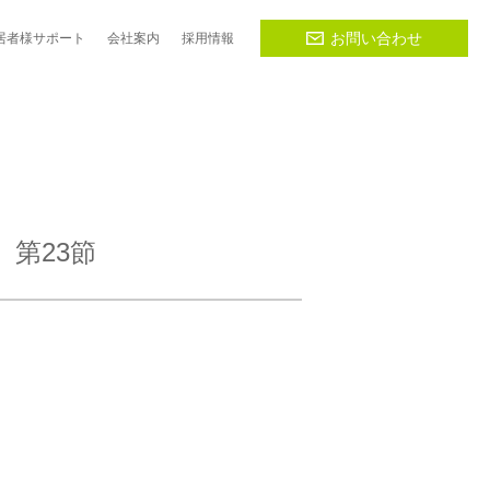
お問い合わせ
居者様
サポート
会社
案内
採用
情報
 第23節