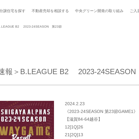
分譲住宅を探す
不動産売却を
相談する
中央グリーン開発の
取り組み
ご入
AGUE B2 2023-24SEASON 第23節
ポート制度「マチトモ！®」
のポラスの分譲住宅
会社概要
新卒採用
棟下式
B.LEAGUE B2 2023-24SEASON
らしの
のポラスの分譲住宅
スタッフ紹介
貸し会議室
職種紹介
ンシェルジュ
ファーズ応援サイト
今週のチラシ
2024.2.23
地図から探す
《2023-24SEASON 第23節GAME1》
【滋賀84-64越谷】
工実績を見る
12[1Q]26
21[2Q]13
スのメルマガ登録