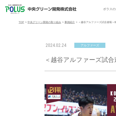
ポラスの
TOP
>
中央グリーン開発の取り組み
>
事例紹介
>
＜越谷アルファーズ試合速報＞B.LE
ポラスの分譲住宅を探す
中央グリーン開発の取り組み
ご入居者様サポート
会社案内
採用情報
2024.02.24
アルファーズ
分譲地コミュニティ
トップメッセージ
入居者交流会
採用TOP
物件一覧
コミュニティサ
埼玉県
＜越谷アルファーズ試合速報＞
暮
暮らし情報マガジン「スマイリング」
千葉県のポラスの分譲住宅
キャリア採用
事例紹介
アクセス
東京都
コ
暮らしステキセミナー＆カルチャー
ハートフルご紹介制度
今週の現地見学会
受賞実績
越谷アル
ブランドから探す
特集から探す
施
ご入居までの流れ
ポラ