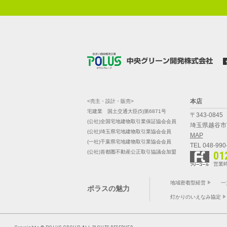
本店
<売主・設計・販売>
宅建業 国土交通大臣(5)第6871号
〒343-0845
(公社)全国宅地建物取引業保証協会会員
埼玉県越谷市南
(公社)埼玉県宅地建物取引業協会会員
MAP
(一社)千葉県宅地建物取引業協会会員
TEL 048-990
(公社)首都圏不動産公正取引協議会加盟
01
営業時
地域密着型経営
一
ポラスの魅力
灯かりのいえなみ協定