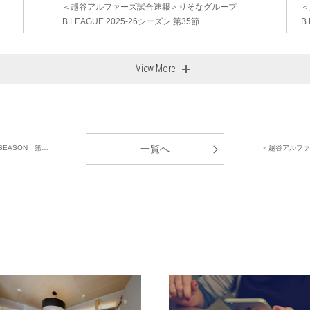
＜越谷アルファーズ試合速報＞りそなグループ
＜
B.LEAGUE 2025-26シーズン 第35節
B
View More
一覧へ
SEASON 第…
＜越谷アルファー