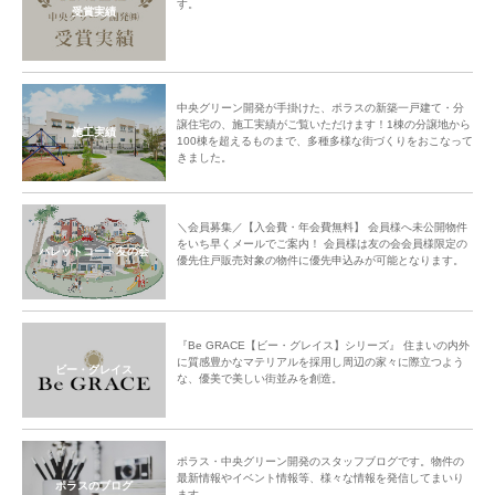
す。
受賞実績
中央グリーン開発が手掛けた、ポラスの新築一戸建て・分
譲住宅の、施工実績がご覧いただけます！1棟の分譲地から
施工実績
100棟を超えるものまで、多種多様な街づくりをおこなって
きました。
＼会員募集／【入会費・年会費無料】 会員様へ未公開物件
をいち早くメールでご案内！ 会員様は友の会会員様限定の
パレットコート友の会
優先住戸販売対象の物件に優先申込みが可能となります。
『Be GRACE【ビー・グレイス】シリーズ』 住まいの内外
に質感豊かなマテリアルを採用し周辺の家々に際立つよう
ビー・グレイス
な、優美で美しい街並みを創造。
ポラス・中央グリーン開発のスタッフブログです。物件の
最新情報やイベント情報等、様々な情報を発信してまいり
ポラスのブログ
ます。