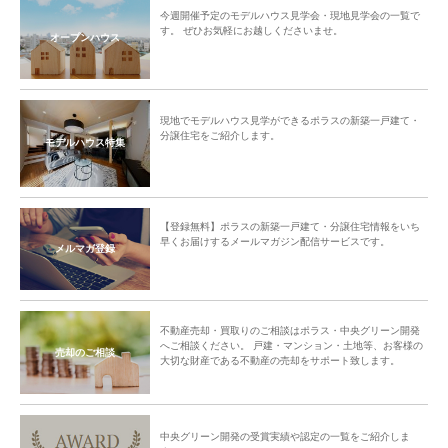
今週開催予定のモデルハウス見学会・現地見学会の一覧で
す。 ぜひお気軽にお越しくださいませ。
オープンハウス
現地でモデルハウス見学ができるポラスの新築一戸建て・
分譲住宅をご紹介します。
モデルハウス特集
【登録無料】ポラスの新築一戸建て・分譲住宅情報をいち
早くお届けするメールマガジン配信サービスです。
メルマガ登録
不動産売却・買取りのご相談はポラス・中央グリーン開発
へご相談ください。 戸建・マンション・土地等、お客様の
売却のご相談
大切な財産である不動産の売却をサポート致します。
中央グリーン開発の受賞実績や認定の一覧をご紹介しま