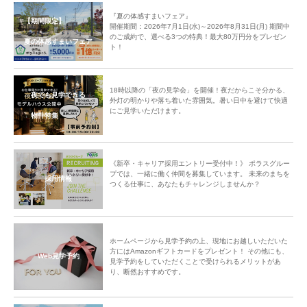
『夏の体感すまいフェア』
【期間限定】
開催期間：2026年7月1日(水)～2026年8月31日(月) 期間中
のご成約で、選べる3つの特典！最大80万円分をプレゼン
夏の体感すまいフェア
ト！
18時以降の「夜の見学会」を開催！夜だからこそ分かる、
夜でも見学できる
外灯の明かりや落ち着いた雰囲気。暑い日中を避けて快適
にご見学いただけます。
物件特集
《新卒・キャリア採用エントリー受付中！》 ポラスグルー
プでは、一緒に働く仲間を募集しています。 未来のまちを
採用情報
つくる仕事に、あなたもチャレンジしませんか？
ホームページから見学予約の上、現地にお越しいただいた
方にはAmazonギフトカードをプレゼント！ その他にも、
Web見学予約
見学予約をしていただくことで受けられるメリットがあ
り、断然おすすめです。