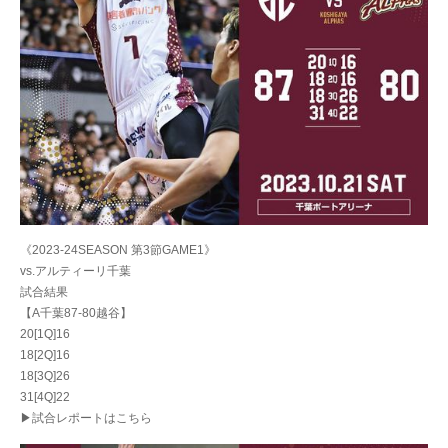
《2023-24SEASON 第3節GAME1》
vs.アルティーリ千葉
試合結果
【A千葉87-80越谷】
20[1Q]16
18[2Q]16
18[3Q]26
31[4Q]22
▶試合レポートはこちら