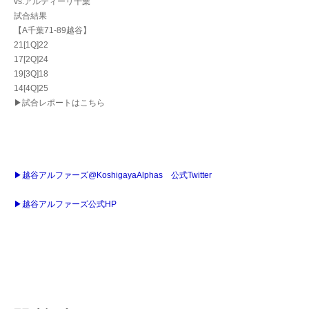
vs.アルティーリ千葉
試合結果
【A千葉71-89越谷】
21[1Q]22
17[2Q]24
19[3Q]18
14[4Q]25
▶試合レポートはこちら
▶越谷アルファーズ@KoshigayaAlphas 公式Twitter
▶越谷アルファーズ公式HP