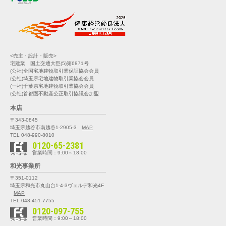
<売主・設計・販売>
宅建業 国土交通大臣(5)第6871号
(公社)全国宅地建物取引業保証協会会員
(公社)埼玉県宅地建物取引業協会会員
(一社)千葉県宅地建物取引業協会会員
(公社)首都圏不動産公正取引協議会加盟
本店
〒343-0845
埼玉県越谷市南越谷1-2905-3
MAP
TEL 048-990-8010
0120-65-2381
営業時間：9:00～18:00
和光事業所
〒351-0112
埼玉県和光市丸山台1-4-3
ヴェルデ和光4F
MAP
TEL 048-451-7755
0120-097-755
営業時間：9:00～18:00