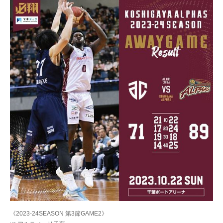
《2023-24SEASON 第3節GAME2》