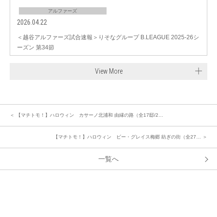
アルファーズ
2026.04.22
＜越谷アルファーズ試合速報＞りそなグループ B.LEAGUE 2025-26シ
ーズン 第34節
View More
＜ 【マチトモ！】ハロウィン カサーノ北浦和 由縁の路（全17邸/2…
【マチトモ！】ハロウィン ビー・グレイス梅郷 紡ぎの街（全27… ＞
一覧へ