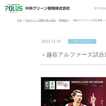
ポラスの
TOP
>
中央グリーン開発の取り組み
>
事例紹介
>
＜越谷アルファーズ試合速報＞りそな
ポラスの分譲住宅を探す
中央グリーン開発の取り組み
ご入居者様サポート
会社案内
採用情報
2025.12.10
アルファーズ
分譲地コミュニティ
トップメッセージ
入居者交流会
採用TOP
物件一覧
コミュニティサ
埼玉県
＜越谷アルファーズ試合速報＞
暮
暮らし情報マガジン「スマイリング」
千葉県のポラスの分譲住宅
キャリア採用
事例紹介
アクセス
東京都
コ
暮らしステキセミナー＆カルチャー
ハートフルご紹介制度
今週の現地見学会
受賞実績
越谷アル
ブランドから探す
特集から探す
施
ご入居までの流れ
ポラ