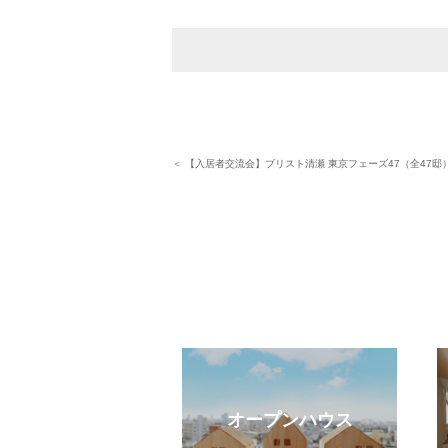
＜ 【入居者交流会】ブリスト清瀬 東京フェーズ47（全47邸
eb見学予約
オープンハウス