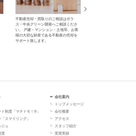
不動産売却・買取りのご相談はポラ
中央グリーン開発の受賞
ス・中央グリーン開発へご相談くださ
一覧をご紹介します。
い。 戸建・マンション・土地等、お客
様の大切な財産である不動産の売却を
サポート致します。
ト
会社案内
トップメッセージ
ート制度「マチトモ！®」
会社概要
ン「スマイリング」
アクセス
ルジュ
スタッフ紹介
制度
受賞実績