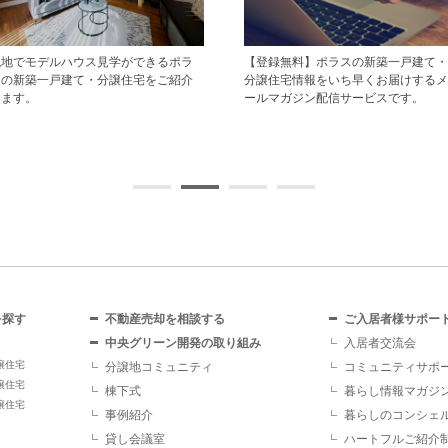
現地でモデルハウス見学ができるポラ
【登録無料】ポラスの新築一戸建て・
スの新築一戸建て・分譲住宅をご紹介
分譲住宅情報をいち早くお届けするメ
します。
ールマガジン配信サービスです。
を探す
不動産売却を相談する
ご入居者様サポー
中央グリーン開発の取り組み
入居者交流会
譲住宅
分譲地コミュニティ
コミュニティサポ
譲住宅
棟下式
暮らし情報マガジ
譲住宅
事例紹介
暮らしのコンシェ
貸し会議室
ハートフルご紹介