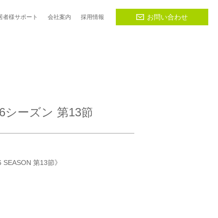
お問い合わせ
居者様
サポート
会社
案内
採用
情報
6シーズン 第13節
6 SEASON 第13節》