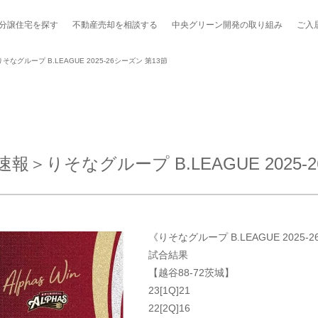
分譲住宅を探す
不動産売却を
相談する
中央グリーン開発の
取り組み
ご入
グループ B.LEAGUE 2025-26シーズン 第13節
ポート制度「マチトモ！®」
のポラスの分譲住宅
会社概要
新卒採用
棟下式
りそなグループ B.LEAGUE 2025-2
らしの
のポラスの分譲住宅
スタッフ紹介
貸し会議室
職種紹介
ンシェルジュ
ファーズ応援サイト
今週のチラシ
《りそなグループ B.LEAGUE 2025-2
地図から探す
試合結果
【越谷88-72茨城】
工実績を見る
23[1Q]21
22[2Q]16
スのメルマガ登録