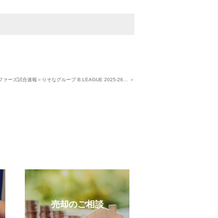
ァーズ試合速報＞りそなグループ B.LEAGUE 2025-26… ＞
売却のご相談
受賞実