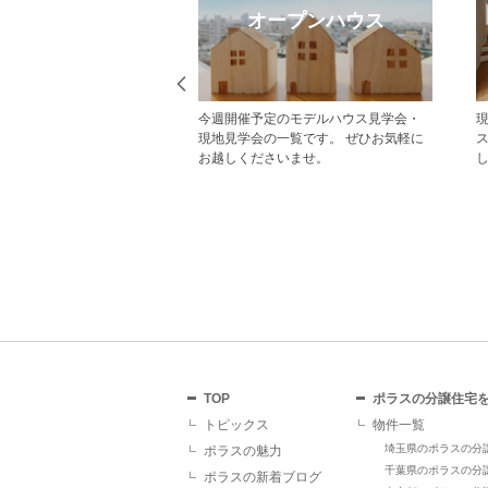
eb見学予約
オープンハウス
から見学予約の上、現地
今週開催予定のモデルハウス見学会・
だいた方にはAmazonギフ
現地見学会の一覧です。 ぜひお気軽に
レゼント！ その他にも、
お越しくださいませ。
ていただくことで受けら
があり、断然おすすめで
TOP
ポラスの分譲住宅
トピックス
物件一覧
埼玉県のポラスの分
ポラスの魅力
千葉県のポラスの分
ポラスの新着ブログ