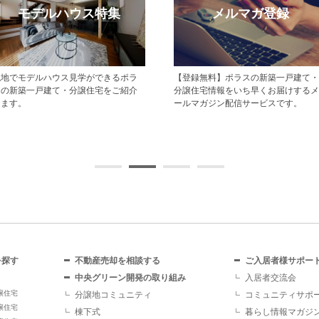
モデルハウス特集
メルマガ登録
現地でモデルハウス見学ができるポラ
【登録無料】ポラスの新築一戸建て・
スの新築一戸建て・分譲住宅をご紹介
分譲住宅情報をいち早くお届けするメ
します。
ールマガジン配信サービスです。
を探す
不動産売却を相談する
ご入居者様サポー
中央グリーン開発の取り組み
入居者交流会
譲住宅
分譲地コミュニティ
コミュニティサポ
譲住宅
棟下式
暮らし情報マガジ