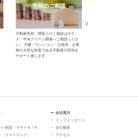
売却のご相談
受賞実
不動産売却・買取りのご相談はポラ
中央グリーン開発の受賞
ス・中央グリーン開発へご相談くださ
一覧をご紹介します。
い。 戸建・マンション・土地等、お客
様の大切な財産である不動産の売却を
サポート致します。
ト
会社案内
トップメッセージ
ート制度「マチトモ！®」
会社概要
ン「スマイリング」
アクセス