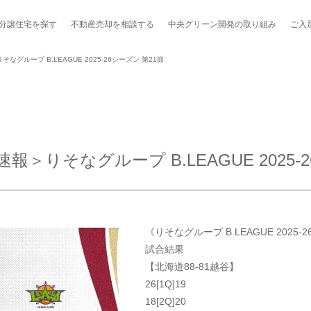
分譲住宅を探す
不動産売却を
相談する
中央グリーン開発の
取り組み
ご入
グループ B.LEAGUE 2025-26シーズン 第21節
ポート制度「マチトモ！®」
のポラスの分譲住宅
会社概要
新卒採用
棟下式
りそなグループ B.LEAGUE 2025-2
らしの
のポラスの分譲住宅
スタッフ紹介
貸し会議室
職種紹介
ンシェルジュ
ファーズ応援サイト
今週のチラシ
《りそなグループ B.LEAGUE 2025-26
地図から探す
試合結果
【北海道88-81越谷】
工実績を見る
26[1Q]19
18[2Q]20
スのメルマガ登録