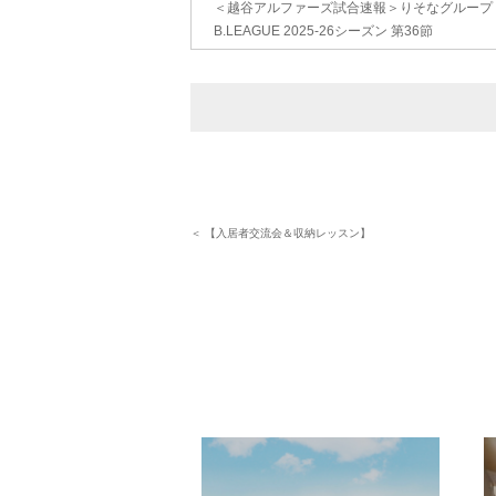
＜越谷アルファーズ試合速報＞りそなグループ
B.LEAGUE 2025-26シーズン 第36節
＜ 【入居者交流会＆収納レッスン】