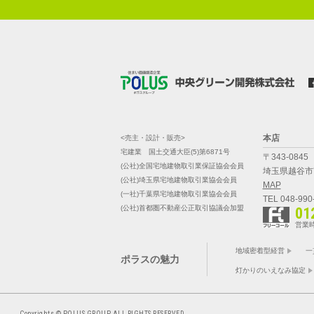
本店
<売主・設計・販売>
宅建業 国土交通大臣(5)第6871号
〒343-0845
(公社)全国宅地建物取引業保証協会会員
埼玉県越谷市南
(公社)埼玉県宅地建物取引業協会会員
MAP
(一社)千葉県宅地建物取引業協会会員
TEL 048-990
(公社)首都圏不動産公正取引協議会加盟
01
営業時
地域密着型経営
一
ポラスの魅力
灯かりのいえなみ協定
Copyrights © POLUS GROUP ALL RIGHTS RESERVED