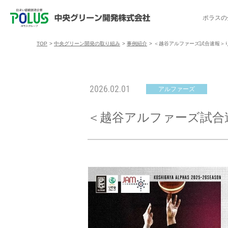
ポラスの
TOP
>
中央グリーン開発の取り組み
>
事例紹介
>
＜越谷アルファーズ試合速報＞りそな
ポラスの分譲住宅を探す
中央グリーン開発の取り組み
ご入居者様サポート
会社案内
採用情報
2026.02.01
アルファーズ
分譲地コミュニティ
トップメッセージ
入居者交流会
採用TOP
物件一覧
コミュニティサ
埼玉県
＜越谷アルファーズ試合速報＞
暮
暮らし情報マガジン「スマイリング」
千葉県のポラスの分譲住宅
キャリア採用
事例紹介
アクセス
東京都
コ
暮らしステキセミナー＆カルチャー
ハートフルご紹介制度
今週の現地見学会
受賞実績
越谷アル
ブランドから探す
特集から探す
施
ご入居までの流れ
ポラ