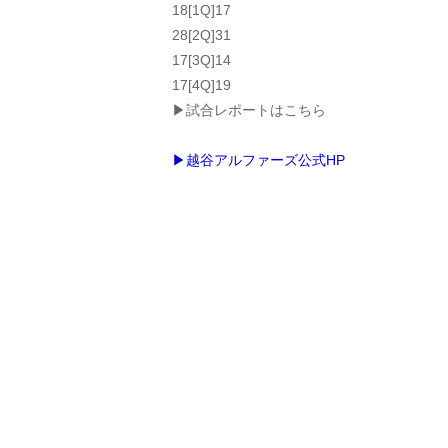
18[1Q]17
28[2Q]31
17[3Q]14
17[4Q]19
▶試合レポートはこちら
▶越谷アルファーズ公式HP