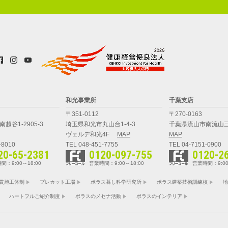
和光事業所
千葉支店
〒351-0112
〒270-0163
越谷1-2905-3
埼玉県和光市丸山台1-4-3
千葉県流山市南流山三
ヴェルデ和光4F
MAP
MAP
-8010
TEL 048-451-7755
TEL 04-7151-0900
20-65-2381
0120-097-755
0120-2
間：9:00～18:00
営業時間：9:00～18:00
営業時間：9:00
貫施工体制
プレカット工場
ポラス暮し科学研究所
ポラス建築技術訓練校
地
ハートフルご紹介制度
ポラスのメセナ活動
ポラスのインテリア