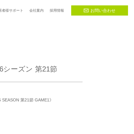
お問い合わせ
居者様
サポート
会社
案内
採用
情報
6シーズン 第21節
 SEASON 第21節 GAME1》