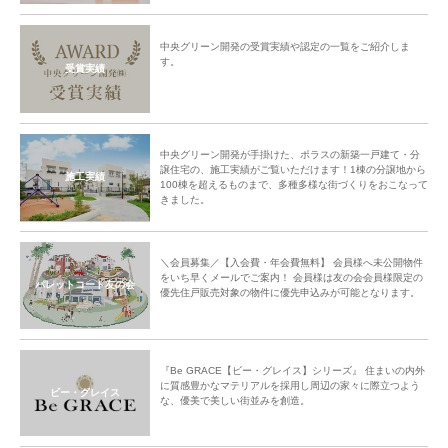
中央グリーン開発の受賞実績や認定の一覧をご紹介しま
す。
受賞実績
中央グリーン開発が手掛けた、ポラスの新築一戸建て・分
譲住宅の、施工実績がご覧いただけます！1棟の分譲地から
施工実績
100棟を超えるものまで、多種多様な街づくりをおこなって
きました。
＼会員募集／【入会費・年会費無料】 会員様へ未公開物件
をいち早くメールでご案内！ 会員様は友の会会員様限定の
パレットコート友の会
優先住戸販売対象の物件に優先申込みが可能となります。
『Be GRACE【ビー・グレイス】シリーズ』 住まいの内外
に質感豊かなマテリアルを採用し周辺の家々に際立つよう
ビー・グレイス
な、優美で美しい街並みを創造。