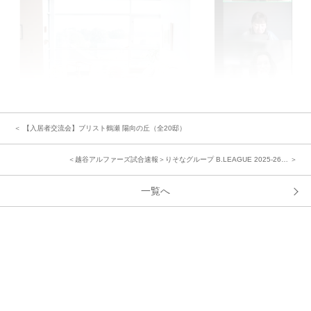
＜ 【入居者交流会】ブリスト鶴瀬 陽向の丘（全20邸）
本日習得していただいたポイントを楽しみながら日々の暮らしに取り入れて
いただけそうです。
＜越谷アルファーズ試合速報＞りそなグループ B.LEAGUE 2025-26… ＞
中央グリーン開発㈱では、これからの街の成長を楽しみにしつつ、今後も
「ご入居者様間のコミュニティ形成」のサポートをしてまいります。
一覧へ