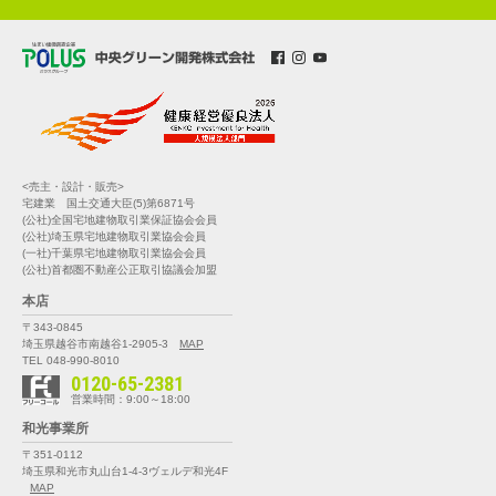
<売主・設計・販売>
宅建業 国土交通大臣(5)第6871号
(公社)全国宅地建物取引業保証協会会員
(公社)埼玉県宅地建物取引業協会会員
(一社)千葉県宅地建物取引業協会会員
(公社)首都圏不動産公正取引協議会加盟
本店
〒343-0845
埼玉県越谷市南越谷1-2905-3
MAP
TEL 048-990-8010
0120-65-2381
営業時間：9:00～18:00
和光事業所
〒351-0112
埼玉県和光市丸山台1-4-3
ヴェルデ和光4F
MAP