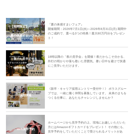
『夏の体感すまいフェア』
【期間限定】
開催期間：2026年7月1日(水)～2026年8月31日(月) 期間中
のご成約で、選べる3つの特典！最大80万円分をプレゼン
夏の体感すまいフェア
ト！
18時以降の「夜の見学会」を開催！夜だからこそ分かる、
夜でも見学できる
外灯の明かりや落ち着いた雰囲気。暑い日中を避けて快適
にご見学いただけます。
物件特集
《新卒・キャリア採用エントリー受付中！》 ポラスグルー
プでは、一緒に働く仲間を募集しています。 未来のまちを
採用情報
つくる仕事に、あなたもチャレンジしませんか？
ホームページから見学予約の上、現地にお越しいただいた
方にはAmazonギフトカードをプレゼント！ その他にも、
Web見学予約
見学予約をしていただくことで受けられるメリットがあ