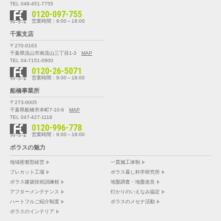
TEL 048-451-7755
0120-097-755
営業時間：9:00～18:00
千葉支店
〒270-0163
千葉県流山市南流山三丁目1-3
MAP
TEL 04-7151-0900
0120-26-5071
営業時間：9:00～18:00
船橋事業所
〒273-0005
千葉県船橋市本町7-10-6
MAP
TEL 047-427-1118
0120-996-778
営業時間：9:00～18:00
ポラスの魅力
地域密着型経営
一貫施工体制
プレカット工場
ポラス暮し科学研究所
ポラス建築技術訓練校
地盤調査・地盤改良
アフターメンテナンス
灯かりのいえなみ協定
ハートフルご紹介制度
ポラスのメセナ活動
ポラスのインテリア