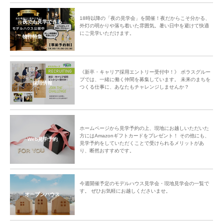
18時以降の「夜の見学会」を開催！夜だからこそ分かる、
夜でも見学できる
外灯の明かりや落ち着いた雰囲気。暑い日中を避けて快適
にご見学いただけます。
物件特集
《新卒・キャリア採用エントリー受付中！》 ポラスグルー
プでは、一緒に働く仲間を募集しています。 未来のまちを
採用情報
つくる仕事に、あなたもチャレンジしませんか？
ホームページから見学予約の上、現地にお越しいただいた
方にはAmazonギフトカードをプレゼント！ その他にも、
Web見学予約
見学予約をしていただくことで受けられるメリットがあ
り、断然おすすめです。
今週開催予定のモデルハウス見学会・現地見学会の一覧で
す。 ぜひお気軽にお越しくださいませ。
オープンハウス