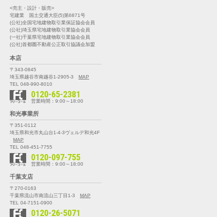
<売主・設計・販売>
宅建業 国土交通大臣(5)第6871号
(公社)全国宅地建物取引業保証協会会員
(公社)埼玉県宅地建物取引業協会会員
(一社)千葉県宅地建物取引業協会会員
(公社)首都圏不動産公正取引協議会加盟
本店
〒343-0845
埼玉県越谷市南越谷1-2905-3
MAP
TEL 048-990-8010
0120-65-2381
営業時間：9:00～18:00
和光事業所
〒351-0112
埼玉県和光市丸山台1-4-3
ヴェルデ和光4F
MAP
TEL 048-451-7755
0120-097-755
営業時間：9:00～18:00
千葉支店
〒270-0163
千葉県流山市南流山三丁目1-3
MAP
TEL 04-7151-0900
0120-26-5071