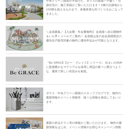
中央グリーン開発が手掛けた、ポラスの新築一戸建て・分
譲住宅の、施工実績がご覧いただけます！1棟の分譲地から
施工実績
100棟を超えるものまで、多種多様な街づくりをおこなって
きました。
＼会員募集／【入会費・年会費無料】 会員様へ未公開物件
をいち早くメールでご案内！ 会員様は友の会会員様限定の
パレットコート友の会
優先住戸販売対象の物件に優先申込みが可能となります。
『Be GRACE【ビー・グレイス】シリーズ』 住まいの内外
に質感豊かなマテリアルを採用し周辺の家々に際立つよう
ビー・グレイス
な、優美で美しい街並みを創造。
ポラス・中央グリーン開発のスタッフブログです。物件の
最新情報やイベント情報等、様々な情報を発信してまいり
ポラスのブログ
ます。
最新の折込チラシ等の情報がご覧いただけます。 物件の最
新情報をはじめ、イベント情報やお得なキャンペーン情報