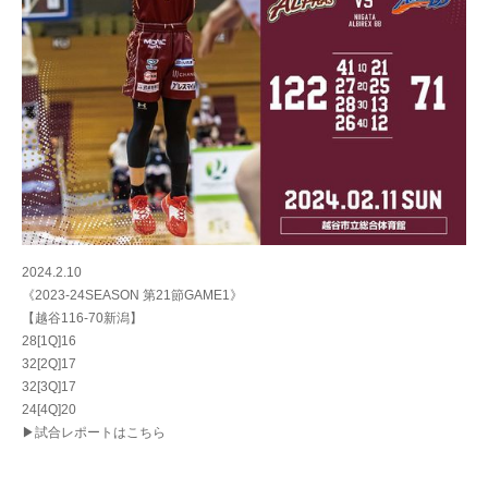
2024.2.10
《2023-24SEASON 第21節GAME1》
【越谷116-70新潟】
28[1Q]16
32[2Q]17
32[3Q]17
24[4Q]20
▶試合レポートはこちら