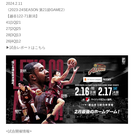
2024.2.11
《2023-24SEASON 第21節GAME2》
【越谷122-71新潟】
41[1Q]21
27[2Q]25
28[3Q]13
26[4Q]12
▶試合レポートはこちら
<試合開催情報>