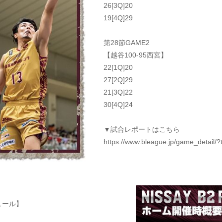
26[3Q]20
19[4Q]29
第28節GAME2
【越谷100-95西宮】
22[1Q]20
27[2Q]29
21[3Q]22
30[4Q]24
▼試合レポートはこちら
https://www.bleague.jp/game_detail
ュール】