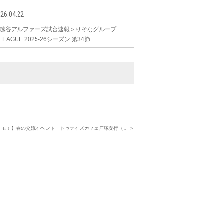
26.04.22
越谷アルファーズ試合速報＞りそなグループ
.LEAGUE 2025-26シーズン 第34節
トモ！】春の交流イベント トゥデイズカフェ戸塚安行（… ＞