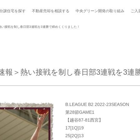
分譲住宅を探す
不動産売却を
相談する
中央グリーン開発の
取り組み
ご入
熱い接戦を制し春日部3連戦を3連勝で締めくくりました！
ポート制度「マチトモ！®」
のポラスの分譲住宅
会社概要
新卒採用
棟下式
速報＞熱い接戦を制し春日部3連戦を3連
らしの
のポラスの分譲住宅
スタッフ紹介
貸し会議室
職種紹介
ンシェルジュ
ファーズ応援サイト
今週のチラシ
B.LEAGUE B2 2022-23SEASON
地図から探す
第28節GAME1
【越谷87-81西宮】
工実績を見る
17[1Q]19
25[2Q]13
スのメルマガ登録