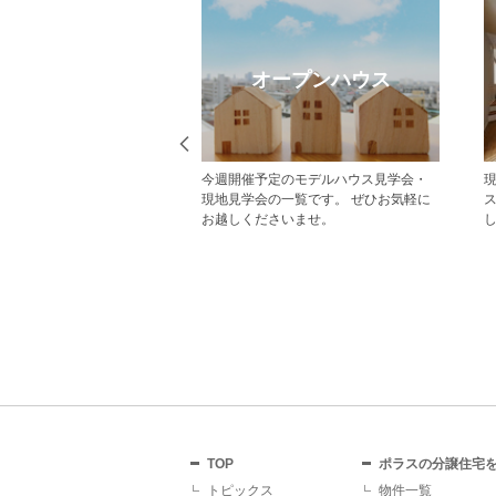
eb見学予約
オープンハウス
から見学予約の上、現地
今週開催予定のモデルハウス見学会・
だいた方にはAmazonギフ
現地見学会の一覧です。 ぜひお気軽に
レゼント！ その他にも、
お越しくださいませ。
ていただくことで受けら
があり、断然おすすめで
TOP
ポラスの分譲住宅
トピックス
物件一覧