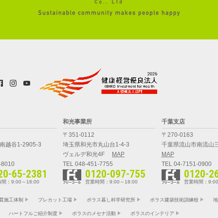
和光事業所
千葉支店
〒351-0112
〒270-0163
越谷1-2905-3
埼玉県和光市丸山台1-4-3
千葉県流山市南流山三
ヴェルデ和光4F
MAP
MAP
-8010
TEL 048-451-7755
TEL 04-7151-0900
20-65-2381
0120-097-755
0120-2
間：9:00～18:00
営業時間：9:00～18:00
営業時間：9:00
貫施工体制
プレカット工場
ポラス暮し科学研究所
ポラス建築技術訓練校
地
ハートフルご紹介制度
ポラスのメセナ活動
ポラスのインテリア