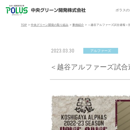
ポラスの
TOP
>
中央グリーン開発の取り組み
>
事例紹介
>
＜越谷アルファーズ試合速報＞
ポラスの分譲住宅を探す
中央グリーン開発の取り組み
ご入居者様サポート
会社案内
採用情報
2023.03.30
アルファーズ
分譲地コミュニティ
トップメッセージ
入居者交流会
採用TOP
物件一覧
コミュニティサ
埼玉県
＜越谷アルファーズ試合
暮
暮らし情報マガジン「スマイリング」
千葉県のポラスの分譲住宅
キャリア採用
事例紹介
アクセス
東京都
コ
暮らしステキセミナー＆カルチャー
ハートフルご紹介制度
今週の現地見学会
受賞実績
越谷アル
ブランドから探す
特集から探す
施
ご入居までの流れ
ポラ