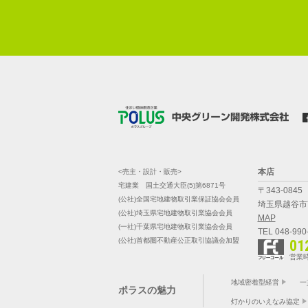
本店
<売主・設計・販売>
宅建業 国土交通大臣(5)第6871号
〒343-0845
(公社)全国宅地建物取引業保証協会会員
埼玉県越谷市南
(公社)埼玉県宅地建物取引業協会会員
MAP
(一社)千葉県宅地建物取引業協会会員
TEL 048-990
(公社)首都圏不動産公正取引協議会加盟
01
営業時
地域密着型経営
一
ポラスの魅力
灯かりのいえなみ協定