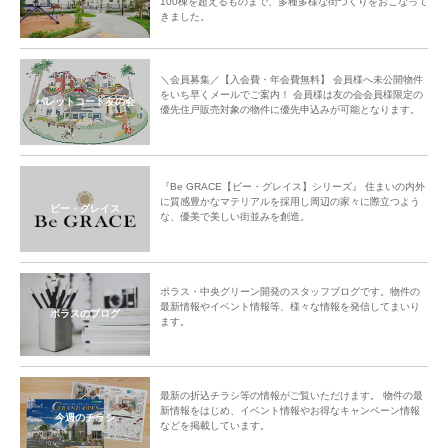
100棟を超えるものまで、多種多様な街づくりをおこなって
きました。
＼会員募集／【入会費・年会費無料】 会員様へ未公開物件
をいち早くメールでご案内！ 会員様は友の会会員様限定の
パレットコート友の会
優先住戸販売対象の物件に優先申込みが可能となります。
『Be GRACE【ビー・グレイス】シリーズ』 住まいの内外
に質感豊かなマテリアルを採用し周辺の家々に際立つよう
ビー・グレイス
な、優美で美しい街並みを創造。
ポラス・中央グリーン開発のスタッフブログです。物件の
最新情報やイベント情報等、様々な情報を発信してまいり
ポラスのブログ
ます。
最新の折込チラシ等の情報がご覧いただけます。 物件の最
新情報をはじめ、イベント情報やお得なキャンペーン情報
今週のチラシ
などを掲載しています。