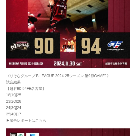
《りそなグループ B.LEAGUE 2024-25シーズン 第9節GAME1》
試合結果
【越谷90-94FE名古屋】
18[1Q]25
23[2Q]28
24[3Q]24
25[4Q]17
▶試合レポートはこちら