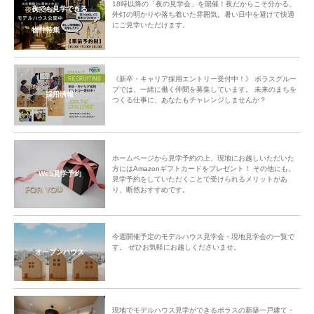
18時以降の「夜の見学会」を開催！夜だからこそ分かる、
夜でも見学できる
外灯の明かりや落ち着いた雰囲気。暑い日中を避けて快適
にご見学いただけます。
物件特集
《新卒・キャリア採用エントリー受付中！》 ポラスグルー
プでは、一緒に働く仲間を募集しています。 未来のまちを
採用情報
つくる仕事に、あなたもチャレンジしませんか？
ホームページから見学予約の上、現地にお越しいただいた
方にはAmazonギフトカードをプレゼント！ その他にも、
Web見学予約
見学予約をしていただくことで受けられるメリットがあ
り、断然おすすめです。
今週開催予定のモデルハウス見学会・現地見学会の一覧で
す。 ぜひお気軽にお越しくださいませ。
オープンハウス
現地でモデルハウス見学ができるポラスの新築一戸建て・