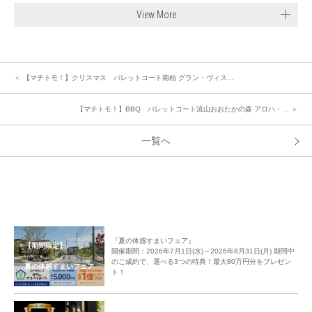
View More
＜ 【マチトモ！】クリスマス パレットコート南柏 グラン・ヴィス…
【マチトモ！】BBQ パレットコート流山おおたかの森 アロハ・… ＞
一覧へ
『夏の体感すまいフェア』
【期間限定】
開催期間：2026年7月1日(水)～2026年8月31日(月) 期間中
のご成約で、選べる3つの特典！最大80万円分をプレゼン
夏の体感すまいフェア
ト！