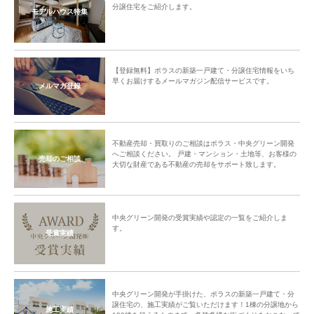
分譲住宅をご紹介します。
モデルハウス特集
【登録無料】ポラスの新築一戸建て・分譲住宅情報をいち
早くお届けするメールマガジン配信サービスです。
メルマガ登録
不動産売却・買取りのご相談はポラス・中央グリーン開発
へご相談ください。 戸建・マンション・土地等、お客様の
売却のご相談
大切な財産である不動産の売却をサポート致します。
中央グリーン開発の受賞実績や認定の一覧をご紹介しま
す。
受賞実績
中央グリーン開発が手掛けた、ポラスの新築一戸建て・分
譲住宅の、施工実績がご覧いただけます！1棟の分譲地から
施工実績