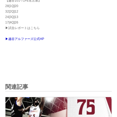
【越谷101-71FE名古屋】
28[1Q]20
32[2Q]12
24[3Q]13
17[4Q]26
▶試合レポートはこちら
▶越谷アルファーズ公式HP
関連記事