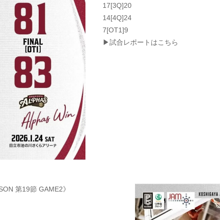
17[3Q]20
14[4Q]24
7[OT1]9
▶試合レポートはこちら
SON 第19節 GAME2》