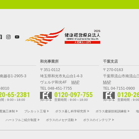
和光事業所
千葉支店
〒351-0112
〒270-0163
越谷1-2905-3
埼玉県和光市丸山台1-4-3
千葉県流山市南流山三
ヴェルデ和光4F
MAP
MAP
-8010
TEL 048-451-7755
TEL 04-7151-0900
20-65-2381
0120-097-755
0120-2
間：9:00～18:00
営業時間：9:00～18:00
営業時間：9:00
貫施工体制
プレカット工場
ポラス暮し科学研究所
ポラス建築技術訓練校
地
ハートフルご紹介制度
ポラスのメセナ活動
ポラスのインテリア