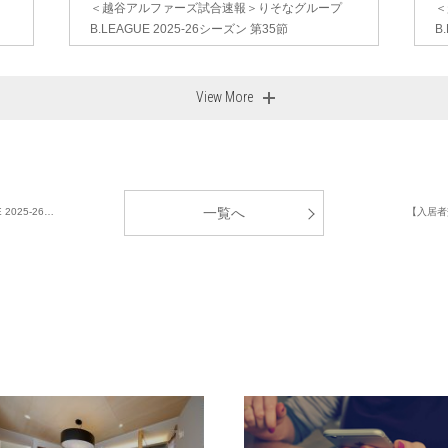
＜越谷アルファーズ試合速報＞りそなグループ
＜
B.LEAGUE 2025-26シーズン 第35節
B
View More
一覧へ
025-26…
【入居者