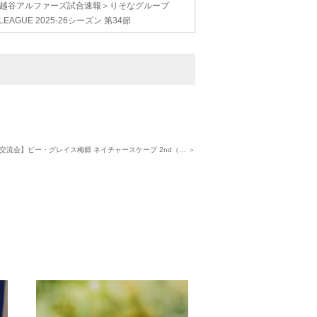
越谷アルファーズ試合速報＞りそなグループ
.LEAGUE 2025-26シーズン 第34節
交流会】ビー・グレイス梅郷 ネイチャースケープ 2nd（… ＞