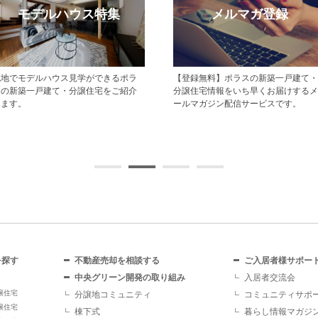
モデルハウス特集
メルマガ登録
現地でモデルハウス見学ができるポラ
【登録無料】ポラスの新築一戸建て・
スの新築一戸建て・分譲住宅をご紹介
分譲住宅情報をいち早くお届けするメ
します。
ールマガジン配信サービスです。
を探す
不動産売却を相談する
ご入居者様サポー
中央グリーン開発の取り組み
入居者交流会
譲住宅
分譲地コミュニティ
コミュニティサポ
譲住宅
棟下式
暮らし情報マガジ