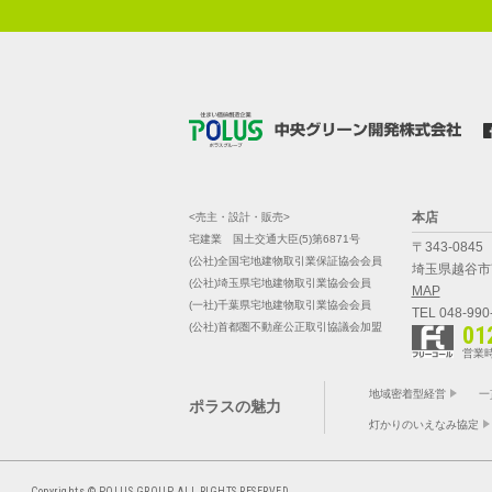
本店
<売主・設計・販売>
宅建業 国土交通大臣(5)第6871号
〒343-0845
(公社)全国宅地建物取引業保証協会会員
埼玉県越谷市南
(公社)埼玉県宅地建物取引業協会会員
MAP
(一社)千葉県宅地建物取引業協会会員
TEL 048-990
(公社)首都圏不動産公正取引協議会加盟
01
営業時
地域密着型経営
一
ポラスの魅力
灯かりのいえなみ協定
Copyrights © POLUS GROUP ALL RIGHTS RESERVED