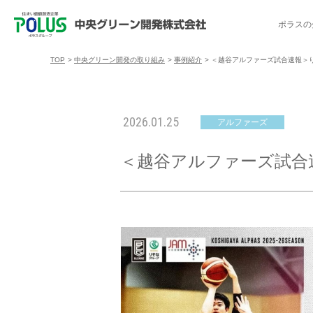
ポラスの
TOP
>
中央グリーン開発の取り組み
>
事例紹介
>
＜越谷アルファーズ試合速報＞りそな
ポラスの分譲住宅を探す
中央グリーン開発の取り組み
ご入居者様サポート
会社案内
採用情報
2026.01.25
アルファーズ
分譲地コミュニティ
トップメッセージ
入居者交流会
採用TOP
物件一覧
コミュニティサ
埼玉県
＜越谷アルファーズ試合速報＞
暮
暮らし情報マガジン「スマイリング」
千葉県のポラスの分譲住宅
キャリア採用
事例紹介
アクセス
東京都
コ
暮らしステキセミナー＆カルチャー
ハートフルご紹介制度
今週の現地見学会
受賞実績
越谷アル
ブランドから探す
特集から探す
施
ご入居までの流れ
ポラ