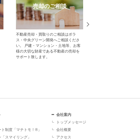
売却のご相談
受賞実
不動産売却・買取りのご相談はポラ
中央グリーン開発の受賞
ス・中央グリーン開発へご相談くださ
一覧をご紹介します。
い。 戸建・マンション・土地等、お客
様の大切な財産である不動産の売却を
サポート致します。
ト
会社案内
トップメッセージ
ート制度「マチトモ！®」
会社概要
ン「スマイリング」
アクセス