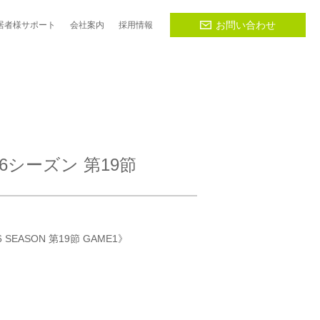
お問い合わせ
居者様
サポート
会社
案内
採用
情報
6シーズン 第19節
 SEASON 第19節 GAME1》