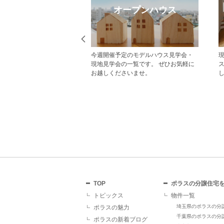
eb見学予約
オープンハウス
から見学予約の上、現地
今週開催予定のモデルハウス見学会・
だいた方にはAmazonギフ
現地見学会の一覧です。 ぜひお気軽に
レゼント！ その他にも、
お越しくださいませ。
ていただくことで受けら
があり、断然おすすめで
TOP
ポラスの分譲住宅
トピックス
物件一覧
埼玉県のポラスの分
ポラスの魅力
千葉県のポラスの分
ポラスの新着ブログ