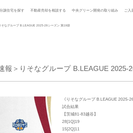
分譲住宅を探す
不動産売却を
相談する
中央グリーン開発の
取り組み
ご入
グループ B.LEAGUE 2025-26シーズン 第19節
ポート制度「マチトモ！®」
のポラスの分譲住宅
会社概要
新卒採用
棟下式
りそなグループ B.LEAGUE 2025-2
らしの
のポラスの分譲住宅
スタッフ紹介
貸し会議室
職種紹介
ンシェルジュ
ファーズ応援サイト
今週のチラシ
《りそなグループ B.LEAGUE 2025-26
地図から探す
試合結果
【茨城81-83越谷】
工実績を見る
28[1Q]19
15[2Q]11
スのメルマガ登録