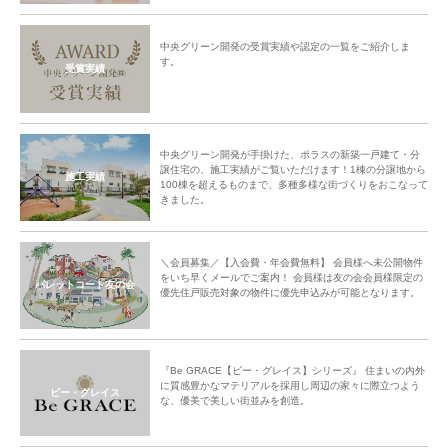
中央グリーン開発の受賞実績や認定の一覧をご紹介しま
す。
受賞実績
中央グリーン開発が手掛けた、ポラスの新築一戸建て・分
譲住宅の、施工実績がご覧いただけます！1棟の分譲地から
施工実績
100棟を超えるものまで、多種多様な街づくりをおこなって
きました。
＼会員募集／【入会費・年会費無料】 会員様へ未公開物件
をいち早くメールでご案内！ 会員様は友の会会員様限定の
パレットコート友の会
優先住戸販売対象の物件に優先申込みが可能となります。
『Be GRACE【ビー・グレイス】シリーズ』 住まいの内外
に質感豊かなマテリアルを採用し周辺の家々に際立つよう
ビー・グレイス
な、優美で美しい街並みを創造。