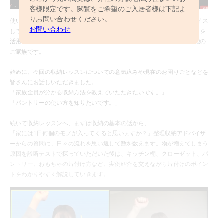
客様限定です。閲覧をご希望のご入居者様は下記よ
りお問い合わせください。
使い方次第で大きく変わる収納の活用方法を、整理収納のプロがアドバイス
お問い合わせ
してくれる、収納コンシェルジュサービス。ビデオ会議ツール「Zoom」を
活用したオンラインでの講習へ、当日ご参加いただいたのは3つの分譲地の
ご家族です。
始めに、今回の収納レッスンについての意気込みや現在のお困りごとなどを
皆さんにお話しいただきました。
「家族全員が分かる収納方法を教えていただきたいです。」
「パントリーの使い方を知りたいです。」
続いて収納レッスンへ、まずは収納の基本の話から。
「家には1日何個のモノが入ってくると思いますか？」整理収納アドバイザ
ーからの質問に、日々の流れを思い返して数を数えます。物が増えてしまう
原因を診断テストで探っていただいた後は、キッチン棚、クローゼット、パ
ントリー、おもちゃの片付け方など、実例紹介を交えながら片付けのポイン
トをわかりやすく解説していきます。