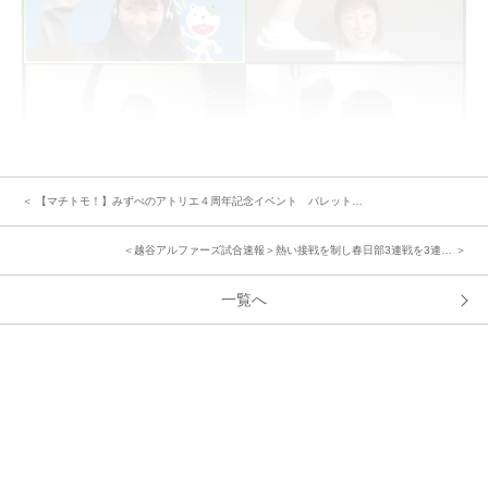
＜ 【マチトモ！】みずべのアトリエ４周年記念イベント パレット…
設けられた質疑応答の時間では、「子供が書いた絵の収納方法は？」「プラ
イべートレッスンを受けるベストなタイミングは？」などの問いに、丁寧に
＜越谷アルファーズ試合速報＞熱い接戦を制し春日部3連戦を3連… ＞
アドバイスを。皆さまを相槌をうたれながら熱心に耳を傾けられ、整理・収
納のテクニックを学ばれました。
一覧へ
「大変参考になりました。入居してからだいぶ経過してしまいましたが、こ
れから収納がんばります。」
「すぐ実行できるもの等、具体的なアドバイスがとても良かったです。
新居はきれい且つ、わかりやすく維持したいので、持っていく物は引越し前
に思い切って減らそうと思いました。」
「収納用品のおすすめもあるとのことで、先に聞いておいてよかったと思い
ました。」