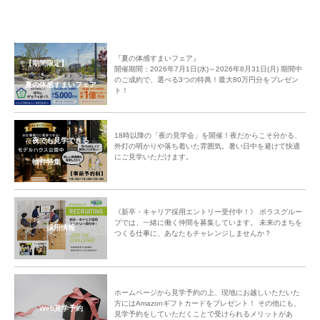
『夏の体感すまいフェア』
【期間限定】
開催期間：2026年7月1日(水)～2026年8月31日(月) 期間中
のご成約で、選べる3つの特典！最大80万円分をプレゼン
夏の体感すまいフェア
ト！
18時以降の「夜の見学会」を開催！夜だからこそ分かる、
夜でも見学できる
外灯の明かりや落ち着いた雰囲気。暑い日中を避けて快適
にご見学いただけます。
物件特集
《新卒・キャリア採用エントリー受付中！》 ポラスグルー
プでは、一緒に働く仲間を募集しています。 未来のまちを
採用情報
つくる仕事に、あなたもチャレンジしませんか？
ホームページから見学予約の上、現地にお越しいただいた
方にはAmazonギフトカードをプレゼント！ その他にも、
Web見学予約
見学予約をしていただくことで受けられるメリットがあ