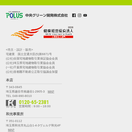
<売主・設計・販売>
宅建業 国土交通大臣(5)第6871号
(公社)全国宅地建物取引業保証協会会員
(公社)埼玉県宅地建物取引業協会会員
(一社)千葉県宅地建物取引業協会会員
(公社)首都圏不動産公正取引協議会加盟
本店
〒343-0845
埼玉県越谷市南越谷1-2905-3
MAP
TEL 048-990-8010
0120-65-2381
営業時間：9:00～18:00
和光事業所
〒351-0112
埼玉県和光市丸山台1-4-3
ヴェルデ和光4F
MAP