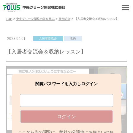
TOP
>
中央グリーン開発の取り組み
>
事例紹介
>
【入居者交流会＆収納レッスン】
2023.04.01
入居者交流会
収納
【入居者交流会＆収納レッスン】
閲覧パスワードを入力しログイン
ログイン
ここから先の閲覧は、弊社の分譲地にお住まいのお