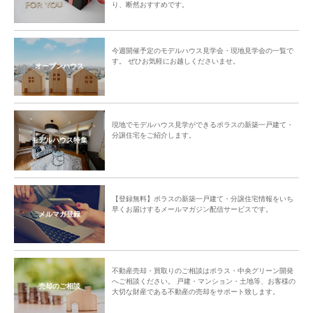
り、断然おすすめです。
今週開催予定のモデルハウス見学会・現地見学会の一覧で
す。 ぜひお気軽にお越しくださいませ。
オープンハウス
現地でモデルハウス見学ができるポラスの新築一戸建て・
分譲住宅をご紹介します。
モデルハウス特集
【登録無料】ポラスの新築一戸建て・分譲住宅情報をいち
早くお届けするメールマガジン配信サービスです。
メルマガ登録
不動産売却・買取りのご相談はポラス・中央グリーン開発
へご相談ください。 戸建・マンション・土地等、お客様の
売却のご相談
大切な財産である不動産の売却をサポート致します。