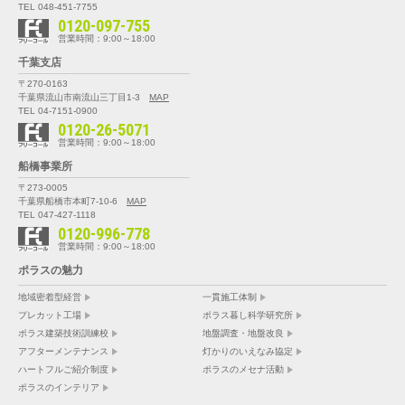
TEL 048-451-7755
0120-097-755
営業時間：9:00～18:00
千葉支店
〒270-0163
千葉県流山市南流山三丁目1-3
MAP
TEL 04-7151-0900
0120-26-5071
営業時間：9:00～18:00
船橋事業所
〒273-0005
千葉県船橋市本町7-10-6
MAP
TEL 047-427-1118
0120-996-778
営業時間：9:00～18:00
ポラスの魅力
地域密着型経営
一貫施工体制
プレカット工場
ポラス暮し科学研究所
ポラス建築技術訓練校
地盤調査・地盤改良
アフターメンテナンス
灯かりのいえなみ協定
ハートフルご紹介制度
ポラスのメセナ活動
ポラスのインテリア