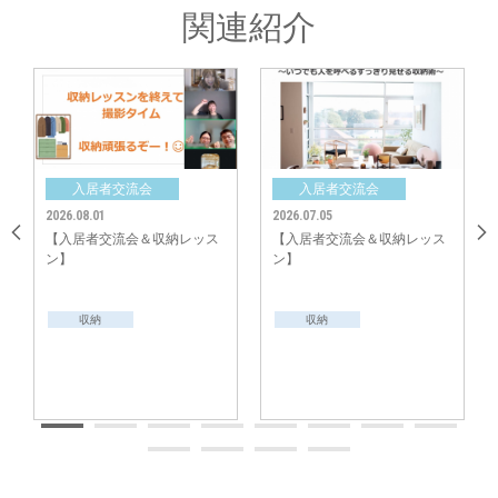
関連紹介
最後に、これからのご自宅の整理収納の意気込みを発表していだだき、みな
さんでファイトポーズを☆本日習得していただいたポイントを楽しく実践し
ていたただけそうです。
中央グリーン開発㈱では、これからの街の成長を楽しみにしつつ、今後も
「ご入居者様間のコミュニティ形成」のサポートをしてまいります。
入居者交流会
入居者交流会
2026.08.01
2026.07.05
【入居者交流会＆収納レッス
【入居者交流会＆収納レッス
ン】
ン】
収納
収納