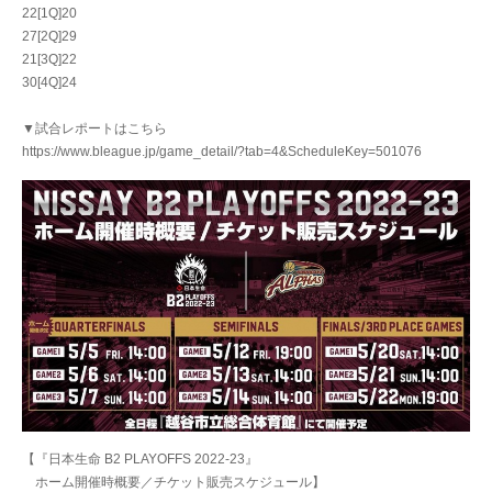
22[1Q]20
27[2Q]29
21[3Q]22
30[4Q]24
▼試合レポートはこちら
https://www.bleague.jp/game_detail/?tab=4&ScheduleKey=501076
【『日本生命 B2 PLAYOFFS 2022-23』
ホーム開催時概要／チケット販売スケジュール】