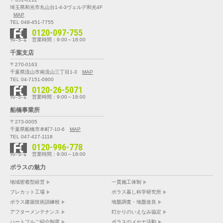
埼玉県和光市丸山台1-4-3
ヴェルデ和光4F
MAP
TEL 048-451-7755
0120-097-755
営業時間：9:00～18:00
千葉支店
〒270-0163
千葉県流山市南流山三丁目1-3
MAP
TEL 04-7151-0900
0120-26-5071
営業時間：9:00～18:00
船橋事業所
〒273-0005
千葉県船橋市本町7-10-6
MAP
TEL 047-427-1118
0120-996-778
営業時間：9:00～18:00
ポラスの魅力
地域密着型経営
一貫施工体制
プレカット工場
ポラス暮し科学研究所
ポラス建築技術訓練校
地盤調査・地盤改良
アフターメンテナンス
灯かりのいえなみ協定
ハートフルご紹介制度
ポラスのメセナ活動