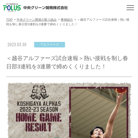
TOP
>
中央グリーン開発の取り組み
>
事例紹介
>
＜越谷アルファーズ試合速報＞熱い接
戦を制し春日部3連戦を3連勝で締めくくりました！
2023.03.30
アルファーズ
＜越谷アルファーズ試合速報＞熱い接戦を制し春
日部3連戦を3連勝で締めくくりました！