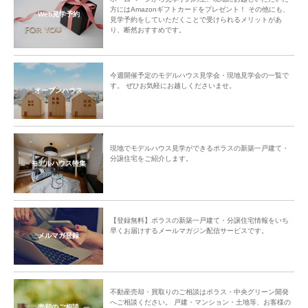
方にはAmazonギフトカードをプレゼント！ その他にも、
Web見学予約
見学予約をしていただくことで受けられるメリットがあ
り、断然おすすめです。
今週開催予定のモデルハウス見学会・現地見学会の一覧で
す。 ぜひお気軽にお越しくださいませ。
オープンハウス
現地でモデルハウス見学ができるポラスの新築一戸建て・
分譲住宅をご紹介します。
モデルハウス特集
【登録無料】ポラスの新築一戸建て・分譲住宅情報をいち
早くお届けするメールマガジン配信サービスです。
メルマガ登録
不動産売却・買取りのご相談はポラス・中央グリーン開発
へご相談ください。 戸建・マンション・土地等、お客様の
売却のご相談