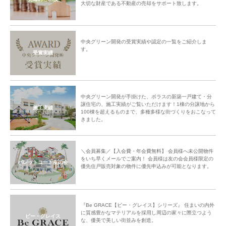
大切な財産である不動産の売却をサポート致します。
中央グリーン開発の受賞実績や認定の一覧をご紹介しま
す。
受賞実績
中央グリーン開発が手掛けた、ポラスの新築一戸建て・分
譲住宅の、施工実績がご覧いただけます！1棟の分譲地から
施工実績
100棟を超えるものまで、多種多様な街づくりをおこなって
きました。
＼会員募集／【入会費・年会費無料】 会員様へ未公開物件
をいち早くメールでご案内！ 会員様は友の会会員様限定の
パレットコート友の会
優先住戸販売対象の物件に優先申込みが可能となります。
『Be GRACE【ビー・グレイス】シリーズ』 住まいの内外
に質感豊かなマテリアルを採用し周辺の家々に際立つよう
ビー・グレイス
な、優美で美しい街並みを創造。