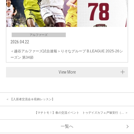
アルファーズ
2026.04.22
＜越谷アルファーズ試合速報＞りそなグループ B.LEAGUE 2025-26シ
ーズン 第34節
View More
＜ 【入居者交流会＆収納レッスン】
【マチトモ！】春の交流イベント トゥデイズカフェ戸塚安行（… ＞
一覧へ