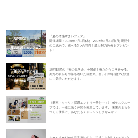
『夏の体感すまいフェア』
【期間限定】
開催期間：2026年7月1日(水)～2026年8月31日(月) 期間中
のご成約で、選べる3つの特典！最大80万円分をプレゼン
夏の体感すまいフェア
ト！
18時以降の「夜の見学会」を開催！夜だからこそ分かる、
夜でも見学できる
外灯の明かりや落ち着いた雰囲気。暑い日中を避けて快適
にご見学いただけます。
物件特集
《新卒・キャリア採用エントリー受付中！》 ポラスグルー
プでは、一緒に働く仲間を募集しています。 未来のまちを
採用情報
つくる仕事に、あなたもチャレンジしませんか？
ホームページから見学予約の上、現地にお越しいただいた