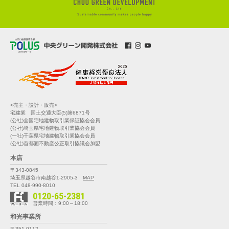
<売主・設計・販売>
宅建業 国土交通大臣(5)第6871号
(公社)全国宅地建物取引業保証協会会員
(公社)埼玉県宅地建物取引業協会会員
(一社)千葉県宅地建物取引業協会会員
(公社)首都圏不動産公正取引協議会加盟
本店
〒343-0845
埼玉県越谷市南越谷1-2905-3
MAP
TEL 048-990-8010
0120-65-2381
営業時間：9:00～18:00
和光事業所
〒351-0112