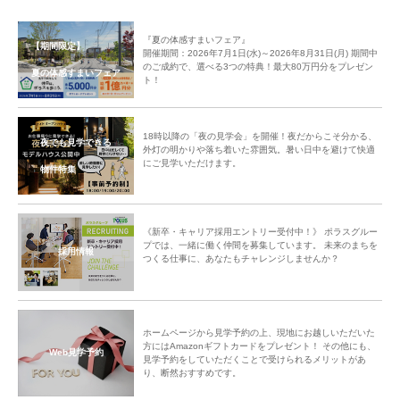
『夏の体感すまいフェア』
【期間限定】
開催期間：2026年7月1日(水)～2026年8月31日(月) 期間中
のご成約で、選べる3つの特典！最大80万円分をプレゼン
夏の体感すまいフェア
ト！
18時以降の「夜の見学会」を開催！夜だからこそ分かる、
夜でも見学できる
外灯の明かりや落ち着いた雰囲気。暑い日中を避けて快適
にご見学いただけます。
物件特集
《新卒・キャリア採用エントリー受付中！》 ポラスグルー
プでは、一緒に働く仲間を募集しています。 未来のまちを
採用情報
つくる仕事に、あなたもチャレンジしませんか？
ホームページから見学予約の上、現地にお越しいただいた
方にはAmazonギフトカードをプレゼント！ その他にも、
Web見学予約
見学予約をしていただくことで受けられるメリットがあ
り、断然おすすめです。