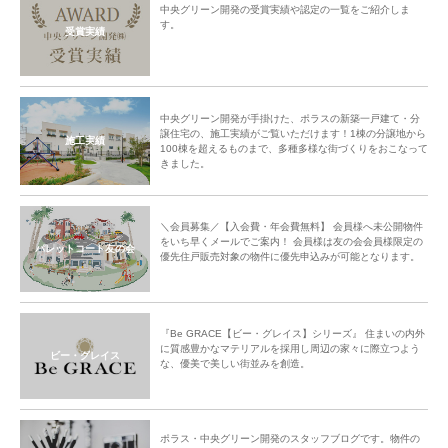
中央グリーン開発の受賞実績や認定の一覧をご紹介しま
す。
受賞実績
中央グリーン開発が手掛けた、ポラスの新築一戸建て・分
譲住宅の、施工実績がご覧いただけます！1棟の分譲地から
施工実績
100棟を超えるものまで、多種多様な街づくりをおこなって
きました。
＼会員募集／【入会費・年会費無料】 会員様へ未公開物件
をいち早くメールでご案内！ 会員様は友の会会員様限定の
パレットコート友の会
優先住戸販売対象の物件に優先申込みが可能となります。
『Be GRACE【ビー・グレイス】シリーズ』 住まいの内外
に質感豊かなマテリアルを採用し周辺の家々に際立つよう
ビー・グレイス
な、優美で美しい街並みを創造。
ポラス・中央グリーン開発のスタッフブログです。物件の