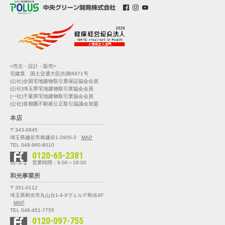
<売主・設計・販売>
宅建業 国土交通大臣(5)第6871号
(公社)全国宅地建物取引業保証協会会員
(公社)埼玉県宅地建物取引業協会会員
(一社)千葉県宅地建物取引業協会会員
(公社)首都圏不動産公正取引協議会加盟
本店
〒343-0845
埼玉県越谷市南越谷1-2905-3
MAP
TEL 048-990-8010
0120-65-2381
営業時間：9:00～18:00
和光事業所
〒351-0112
埼玉県和光市丸山台1-4-3
ヴェルデ和光4F
MAP
TEL 048-451-7755
0120-097-755