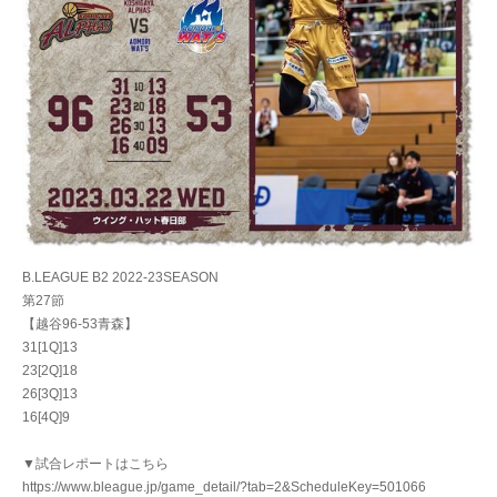
B.LEAGUE B2 2022-23SEASON
第27節
【越谷96-53青森】
31[1Q]13
23[2Q]18
26[3Q]13
16[4Q]9
▼試合レポートはこちら
https://www.bleague.jp/game_detail/?tab=2&ScheduleKey=501066