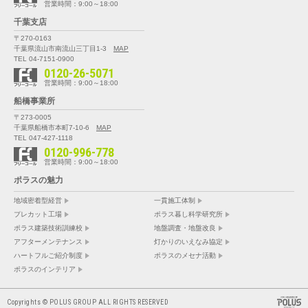
営業時間：9:00～18:00
千葉支店
〒270-0163
千葉県流山市南流山三丁目1-3
MAP
TEL 04-7151-0900
0120-26-5071
営業時間：9:00～18:00
船橋事業所
〒273-0005
千葉県船橋市本町7-10-6
MAP
TEL 047-427-1118
0120-996-778
営業時間：9:00～18:00
ポラスの魅力
地域密着型経営
一貫施工体制
プレカット工場
ポラス暮し科学研究所
ポラス建築技術訓練校
地盤調査・地盤改良
アフターメンテナンス
灯かりのいえなみ協定
ハートフルご紹介制度
ポラスのメセナ活動
ポラスのインテリア
Copyrights © POLUS GROUP ALL RIGHTS RESERVED