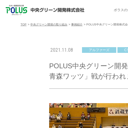
ポラスの
TOP
>
中央グリーン開発の取り組み
>
事例紹介
>
POLUS中央グリーン開発株式会社
ポラスの分譲住宅を探す
中央グリーン開発の取り組み
ご入居者様サポート
会社案内
採用情報
2021.11.08
アルファーズ
C
分譲地コミュニティ
トップメッセージ
入居者交流会
採用TOP
物件一覧
コミュニティサ
埼玉県
POLUS中央グリーン開発株
暮
暮らし情報マガジン「スマイリング」
千葉県のポラスの分譲住宅
キャリア採用
事例紹介
アクセス
東京都
青森ワッツ」戦が行われ
コ
暮らしステキセミナー＆カルチャー
ハートフルご紹介制度
今週の現地見学会
受賞実績
越谷アル
ブランドから探す
特集から探す
施
ご入居までの流れ
ポラ