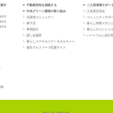
を探す
不動産売却を相談する
ご入居者様サポー
中央グリーン開発の取り組み
入居者交流会
譲住宅
分譲地コミュニティ
コミュニティサポ
譲住宅
棟下式
暮らし情報マガジ
譲住宅
事例紹介
暮らしのコンシェ
貸し会議室
ハートフルご紹介
暮らしステキセミナー＆カルチャー
越谷アルファーズ応援サイト
す
登録