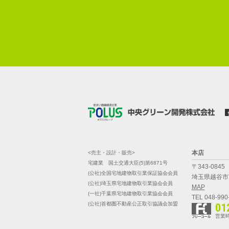
本店
<売主・設計・販売>
宅建業 国土交通大臣(5)第6871号
〒343-0845
(公社)全国宅地建物取引業保証協会会員
埼玉県越谷市南
(公社)埼玉県宅地建物取引業協会会員
MAP
(一社)千葉県宅地建物取引業協会会員
TEL 048-990
(公社)首都圏不動産公正取引協議会加盟
01
営業時