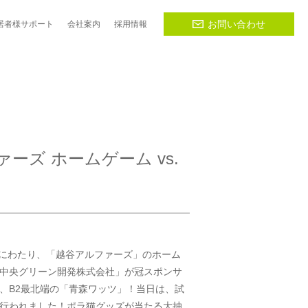
お問い合わせ
居者様
サポート
会社
案内
採用
情報
ァーズ ホームゲーム vs.
間にわたり、「越谷アルファーズ」のホーム
中央グリーン開発株式会社」が冠スポンサ
、B2最北端の「青森ワッツ」！当日は、試
行われました！ポラ猫グッズが当たる大抽