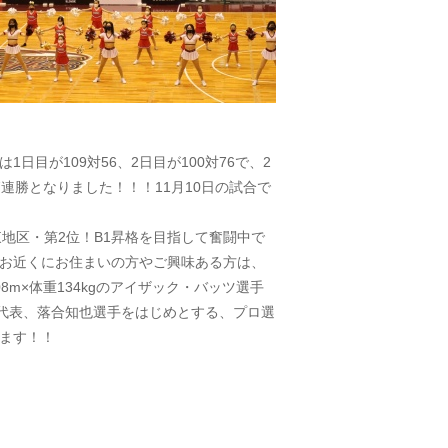
日目が109対56、2日目が100対76で、2
連勝となりました！！！11月10日の試合で
地区・第2位！B1昇格を目指して奮闘中で
お近くにお住まいの方やご興味ある方は、
m×体重134kgのアイザック・バッツ選手
本代表、落合知也選手をはじめとする、プロ選
ます！！