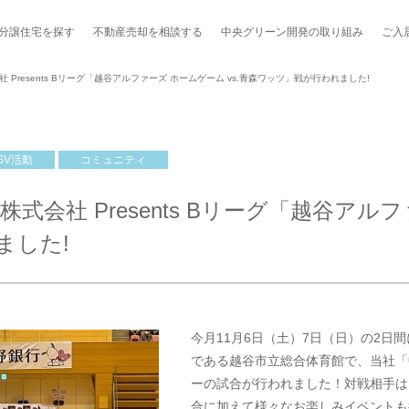
分譲住宅を探す
不動産売却を
相談する
中央グリーン開発の
取り組み
ご入
 Presents Bリーグ「越谷アルファーズ ホームゲーム vs.青森ワッツ」戦が行われました!
SV活動
コミュニティ
ポート制度「マチトモ！®」
のポラスの分譲住宅
会社概要
新卒採用
棟下式
式会社 Presents Bリーグ「越谷アルフ
らしの
のポラスの分譲住宅
スタッフ紹介
貸し会議室
職種紹介
ました!
ンシェルジュ
ファーズ応援サイト
今週のチラシ
地図から探す
今月11月6日（土）7日（日）の2日
である越谷市立総合体育館で、当社「
工実績を見る
ーの試合が行われました！対戦相手は
スのメルマガ登録
合に加えて様々なお楽しみイベントも