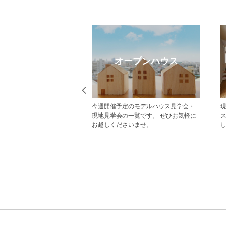
eb見学予約
オープンハウス
から見学予約の上、現地
今週開催予定のモデルハウス見学会・
だいた方にはAmazonギフ
現地見学会の一覧です。 ぜひお気軽に
レゼント！ その他にも、
お越しくださいませ。
ていただくことで受けら
があり、断然おすすめで