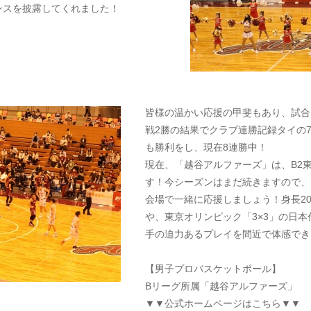
ンスを披露してくれました！
皆様の温かい応援の甲斐もあり、試合は1
戦2勝の結果でクラブ連勝記録タイの7
も勝利をし、現在8連勝中！
現在、「越谷アルファーズ」は、B2東
す！今シーズンはまだ続きますので、
会場で一緒に応援しましょう！身長208
や、東京オリンピック「3×3」の日
手の迫力あるプレイを間近で体感でき
【男子プロバスケットボール】
Bリーグ所属「越谷アルファーズ」
▼▼公式ホームページはこちら▼▼