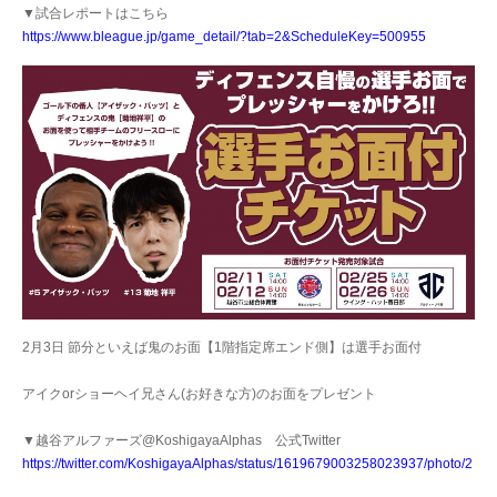
▼試合レポートはこちら
https://www.bleague.jp/game_detail/?tab=2&ScheduleKey=500955
2月3日 節分といえば鬼のお面【1階指定席エンド側】は選手お面付
アイクorショーヘイ兄さん(お好きな方)のお面をプレゼント
▼越谷アルファーズ@KoshigayaAlphas 公式Twitter
https://twitter.com/KoshigayaAlphas/status/1619679003258023937/photo/2