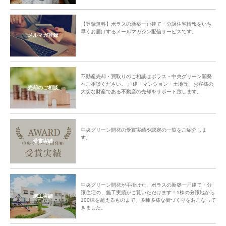
【登録無料】ポラスの新築一戸建て・分譲住宅情報をいち
早くお届けするメールマガジン配信サービスです。
メルマガ登録
不動産売却・買取りのご相談はポラス・中央グリーン開発
へご相談ください。 戸建・マンション・土地等、お客様の
売却のご相談
大切な財産である不動産の売却をサポート致します。
中央グリーン開発の受賞実績や認定の一覧をご紹介しま
す。
受賞実績
中央グリーン開発が手掛けた、ポラスの新築一戸建て・分
譲住宅の、施工実績がご覧いただけます！1棟の分譲地から
施工実績
100棟を超えるものまで、多種多様な街づくりをおこなって
きました。