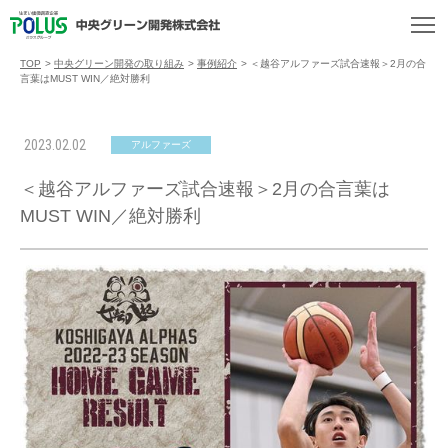
TOP
>
中央グリーン開発の取り組み
>
事例紹介
>
＜越谷アルファーズ試合速報＞2月の合
言葉はMUST WIN／絶対勝利
2023.02.02
アルファーズ
＜越谷アルファーズ試合速報＞2月の合言葉は
MUST WIN／絶対勝利