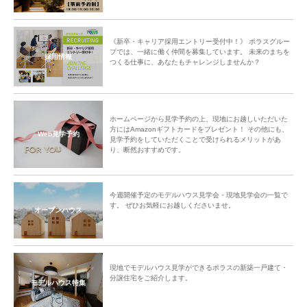
《新卒・キャリア採用エントリー受付中！》 ポラスグルー
プでは、一緒に働く仲間を募集しています。 未来のまちを
採用情報
つくる仕事に、あなたもチャレンジしませんか？
ホームページから見学予約の上、現地にお越しいただいた
方にはAmazonギフトカードをプレゼント！ その他にも、
Web見学予約
見学予約をしていただくことで受けられるメリットがあ
り、断然おすすめです。
今週開催予定のモデルハウス見学会・現地見学会の一覧で
す。 ぜひお気軽にお越しくださいませ。
オープンハウス
現地でモデルハウス見学ができるポラスの新築一戸建て・
分譲住宅をご紹介します。
モデルハウス特集