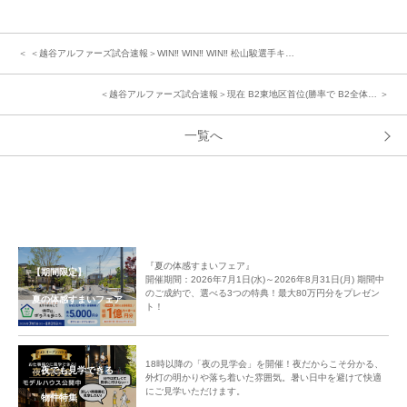
＜ ＜越谷アルファーズ試合速報＞WIN‼️ WIN‼️ WIN‼️ 松山駿選手キ…
＜越谷アルファーズ試合速報＞現在 B2東地区首位(勝率で B2全体… ＞
一覧へ
『夏の体感すまいフェア』
【期間限定】
開催期間：2026年7月1日(水)～2026年8月31日(月) 期間中
のご成約で、選べる3つの特典！最大80万円分をプレゼン
夏の体感すまいフェア
ト！
18時以降の「夜の見学会」を開催！夜だからこそ分かる、
夜でも見学できる
外灯の明かりや落ち着いた雰囲気。暑い日中を避けて快適
にご見学いただけます。
物件特集