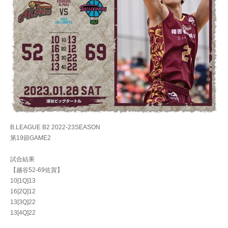
B.LEAGUE B2 2022-23SEASON
第19節GAME2
試合結果
【越谷52-69佐賀】
10[1Q]13
16[2Q]12
13[3Q]22
13[4Q]22