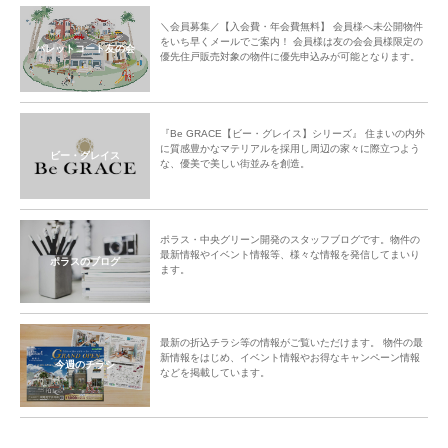
＼会員募集／【入会費・年会費無料】 会員様へ未公開物件
をいち早くメールでご案内！ 会員様は友の会会員様限定の
パレットコート友の会
優先住戸販売対象の物件に優先申込みが可能となります。
『Be GRACE【ビー・グレイス】シリーズ』 住まいの内外
に質感豊かなマテリアルを採用し周辺の家々に際立つよう
ビー・グレイス
な、優美で美しい街並みを創造。
ポラス・中央グリーン開発のスタッフブログです。物件の
最新情報やイベント情報等、様々な情報を発信してまいり
ポラスのブログ
ます。
最新の折込チラシ等の情報がご覧いただけます。 物件の最
新情報をはじめ、イベント情報やお得なキャンペーン情報
今週のチラシ
などを掲載しています。