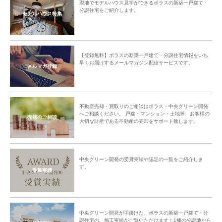
現地でモデルハウス見学ができるポラスの新築一戸建て・
分譲住宅をご紹介します。
モデルハウス特集
【登録無料】ポラスの新築一戸建て・分譲住宅情報をいち
早くお届けするメールマガジン配信サービスです。
メルマガ登録
不動産売却・買取りのご相談はポラス・中央グリーン開発
へご相談ください。 戸建・マンション・土地等、お客様の
売却のご相談
大切な財産である不動産の売却をサポート致します。
中央グリーン開発の受賞実績や認定の一覧をご紹介しま
す。
受賞実績
中央グリーン開発が手掛けた、ポラスの新築一戸建て・分
譲住宅の、施工実績がご覧いただけます！1棟の分譲地から