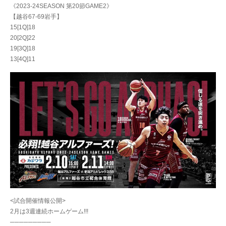
《2023-24SEASON 第20節GAME2》
【越谷67-69岩手】
15[1Q]18
20[2Q]22
19[3Q]18
13[4Q]11
<試合開催情報公開>
2月は3週連続ホームゲーム!!!
─────────