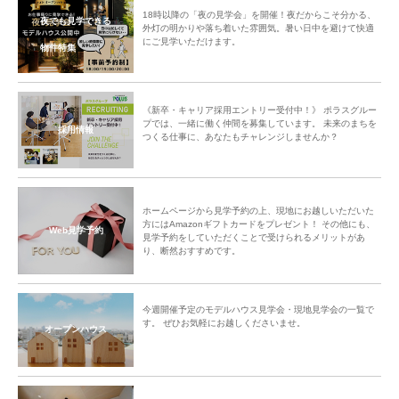
18時以降の「夜の見学会」を開催！夜だからこそ分かる、
夜でも見学できる
外灯の明かりや落ち着いた雰囲気。暑い日中を避けて快適
にご見学いただけます。
物件特集
《新卒・キャリア採用エントリー受付中！》 ポラスグルー
プでは、一緒に働く仲間を募集しています。 未来のまちを
採用情報
つくる仕事に、あなたもチャレンジしませんか？
ホームページから見学予約の上、現地にお越しいただいた
方にはAmazonギフトカードをプレゼント！ その他にも、
Web見学予約
見学予約をしていただくことで受けられるメリットがあ
り、断然おすすめです。
今週開催予定のモデルハウス見学会・現地見学会の一覧で
す。 ぜひお気軽にお越しくださいませ。
オープンハウス