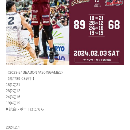
《2023-24SEASON 第20節GAME1》
【越谷89-68岩手】
18[1Q]21
28[2Q]12
24[3Q]16
19[4Q]19
▶試合レポートはこちら
2024.2.4