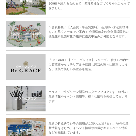
施工実績
100棟を超えるものまで、多種多様な街づくりをおこなって
きました。
＼会員募集／【入会費・年会費無料】 会員様へ未公開物件
をいち早くメールでご案内！ 会員様は友の会会員様限定の
パレットコート友の会
優先住戸販売対象の物件に優先申込みが可能となります。
『Be GRACE【ビー・グレイス】シリーズ』 住まいの内外
に質感豊かなマテリアルを採用し周辺の家々に際立つよう
ビー・グレイス
な、優美で美しい街並みを創造。
ポラス・中央グリーン開発のスタッフブログです。物件の
最新情報やイベント情報等、様々な情報を発信してまいり
ポラスのブログ
ます。
最新の折込チラシ等の情報がご覧いただけます。 物件の最
新情報をはじめ、イベント情報やお得なキャンペーン情報
今週のチラシ
などを掲載しています。