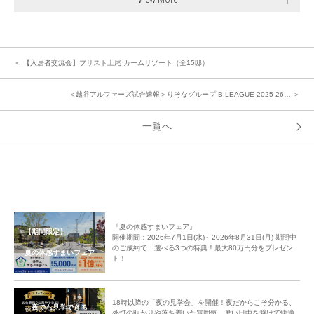
＜ 【入居者交流会】ブリスト上尾 カームリゾート（全15邸）
＜越谷アルファーズ試合速報＞りそなグループ B.LEAGUE 2025-26… ＞
一覧へ
『夏の体感すまいフェア』
【期間限定】
開催期間：2026年7月1日(水)～2026年8月31日(月) 期間中
のご成約で、選べる3つの特典！最大80万円分をプレゼン
夏の体感すまいフェア
ト！
18時以降の「夜の見学会」を開催！夜だからこそ分かる、
夜でも見学できる
外灯の明かりや落ち着いた雰囲気。暑い日中を避けて快適