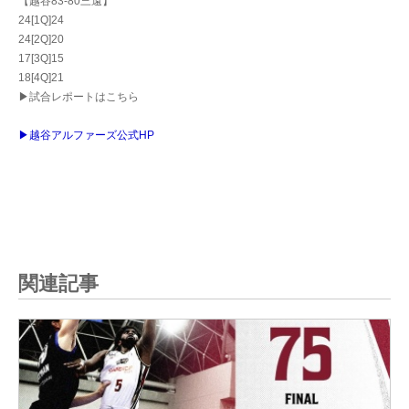
【越谷83-80三遠】
24[1Q]24
24[2Q]20
17[3Q]15
18[4Q]21
▶試合レポートはこちら
▶越谷アルファーズ公式HP
関連記事