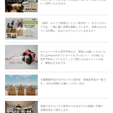
にご見学いただけます。
物件特集
《新卒・キャリア採用エントリー受付中！》 ポラスグルー
プでは、一緒に働く仲間を募集しています。 未来のまちを
採用情報
つくる仕事に、あなたもチャレンジしませんか？
ホームページから見学予約の上、現地にお越しいただいた
方にはAmazonギフトカードをプレゼント！ その他にも、
Web見学予約
見学予約をしていただくことで受けられるメリットがあ
り、断然おすすめです。
今週開催予定のモデルハウス見学会・現地見学会の一覧で
す。 ぜひお気軽にお越しくださいませ。
オープンハウス
現地でモデルハウス見学ができるポラスの新築一戸建て・
分譲住宅をご紹介します。
モデルハウス特集