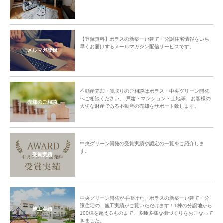
【登録無料】ポラスの新築一戸建て・分譲住宅情報をいち
早くお届けするメールマガジン配信サービスです。
メルマガ登録
不動産売却・買取りのご相談はポラス・中央グリーン開発
へご相談ください。 戸建・マンション・土地等、お客様の
売却のご相談
大切な財産である不動産の売却をサポート致します。
中央グリーン開発の受賞実績や認定の一覧をご紹介しま
す。
受賞実績
中央グリーン開発が手掛けた、ポラスの新築一戸建て・分
譲住宅の、施工実績がご覧いただけます！1棟の分譲地から
施工実績
100棟を超えるものまで、多種多様な街づくりをおこなって
きました。