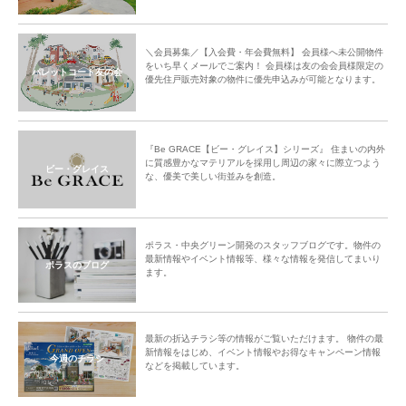
＼会員募集／【入会費・年会費無料】 会員様へ未公開物件
をいち早くメールでご案内！ 会員様は友の会会員様限定の
パレットコート友の会
優先住戸販売対象の物件に優先申込みが可能となります。
『Be GRACE【ビー・グレイス】シリーズ』 住まいの内外
に質感豊かなマテリアルを採用し周辺の家々に際立つよう
ビー・グレイス
な、優美で美しい街並みを創造。
ポラス・中央グリーン開発のスタッフブログです。物件の
最新情報やイベント情報等、様々な情報を発信してまいり
ポラスのブログ
ます。
最新の折込チラシ等の情報がご覧いただけます。 物件の最
新情報をはじめ、イベント情報やお得なキャンペーン情報
今週のチラシ
などを掲載しています。