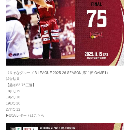
《りそなグループ B.LEAGUE 2025-26 SEASON 第11節 GAME1》
試合結果
【越谷83-75三遠】
18[1Q]19
19[2Q]18
19[3Q]26
27[4Q]12
▶試合レポートはこちら