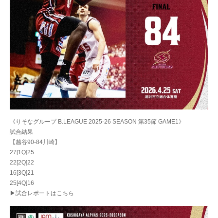
《りそなグループ B.LEAGUE 2025-26 SEASON 第35節 GAME1》
試合結果
【越谷90-84川崎】
27[1Q]25
22[2Q]22
16[3Q]21
25[4Q]16
▶試合レポートはこちら