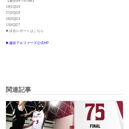
【越谷89-79川崎】
19[1Q]19
27[2Q]19
28[3Q]14
15[4Q]27
▶試合レポートはこちら
▶越谷アルファーズ公式HP
関連記事