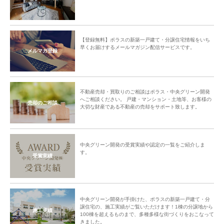
【登録無料】ポラスの新築一戸建て・分譲住宅情報をいち
早くお届けするメールマガジン配信サービスです。
メルマガ登録
不動産売却・買取りのご相談はポラス・中央グリーン開発
へご相談ください。 戸建・マンション・土地等、お客様の
売却のご相談
大切な財産である不動産の売却をサポート致します。
中央グリーン開発の受賞実績や認定の一覧をご紹介しま
す。
受賞実績
中央グリーン開発が手掛けた、ポラスの新築一戸建て・分
譲住宅の、施工実績がご覧いただけます！1棟の分譲地から
施工実績
100棟を超えるものまで、多種多様な街づくりをおこなって
きました。