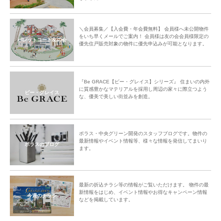
＼会員募集／【入会費・年会費無料】 会員様へ未公開物件
をいち早くメールでご案内！ 会員様は友の会会員様限定の
パレットコート友の会
優先住戸販売対象の物件に優先申込みが可能となります。
『Be GRACE【ビー・グレイス】シリーズ』 住まいの内外
に質感豊かなマテリアルを採用し周辺の家々に際立つよう
ビー・グレイス
な、優美で美しい街並みを創造。
ポラス・中央グリーン開発のスタッフブログです。物件の
最新情報やイベント情報等、様々な情報を発信してまいり
ポラスのブログ
ます。
最新の折込チラシ等の情報がご覧いただけます。 物件の最
新情報をはじめ、イベント情報やお得なキャンペーン情報
今週のチラシ
などを掲載しています。