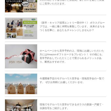
にご見学いただけます。
物件特集
《新卒・キャリア採用エントリー受付中！》 ポラスグルー
プでは、一緒に働く仲間を募集しています。 未来のまちを
採用情報
つくる仕事に、あなたもチャレンジしませんか？
ホームページから見学予約の上、現地にお越しいただいた
方にはAmazonギフトカードをプレゼント！ その他にも、
Web見学予約
見学予約をしていただくことで受けられるメリットがあ
り、断然おすすめです。
今週開催予定のモデルハウス見学会・現地見学会の一覧で
す。 ぜひお気軽にお越しくださいませ。
オープンハウス
現地でモデルハウス見学ができるポラスの新築一戸建て・
分譲住宅をご紹介します。
モデルハウス特集