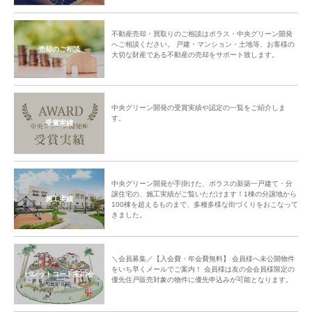
不動産売却・買取りのご相談はポラス・中央グリーン開発
へご相談ください。 戸建・マンション・土地等、お客様の
売却のご相談
大切な財産である不動産の売却をサポート致します。
中央グリーン開発の受賞実績や認定の一覧をご紹介しま
す。
受賞実績
中央グリーン開発が手掛けた、ポラスの新築一戸建て・分
譲住宅の、施工実績がご覧いただけます！1棟の分譲地から
施工実績
100棟を超えるものまで、多種多様な街づくりをおこなって
きました。
＼会員募集／【入会費・年会費無料】 会員様へ未公開物件
をいち早くメールでご案内！ 会員様は友の会会員様限定の
パレットコート友の会
優先住戸販売対象の物件に優先申込みが可能となります。