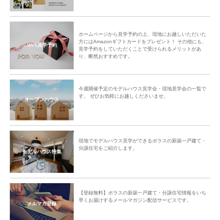
ホームページから見学予約の上、現地にお越しいただいた
方にはAmazonギフトカードをプレゼント！ その他にも、
Web見学予約
見学予約をしていただくことで受けられるメリットがあ
り、断然おすすめです。
今週開催予定のモデルハウス見学会・現地見学会の一覧で
す。 ぜひお気軽にお越しくださいませ。
オープンハウス
現地でモデルハウス見学ができるポラスの新築一戸建て・
分譲住宅をご紹介します。
モデルハウス特集
【登録無料】ポラスの新築一戸建て・分譲住宅情報をいち
早くお届けするメールマガジン配信サービスです。
メルマガ登録