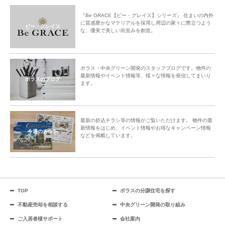
『Be GRACE【ビー・グレイス】シリーズ』 住まいの内外
に質感豊かなマテリアルを採用し周辺の家々に際立つよう
ビー・グレイス
な、優美で美しい街並みを創造。
ポラス・中央グリーン開発のスタッフブログです。物件の
最新情報やイベント情報等、様々な情報を発信してまいり
ポラスのブログ
ます。
最新の折込チラシ等の情報がご覧いただけます。 物件の最
新情報をはじめ、イベント情報やお得なキャンペーン情報
今週のチラシ
などを掲載しています。
TOP
ポラスの分譲住宅を探す
不動産売却を相談する
中央グリーン開発の取り組み
ご入居者様サポート
会社案内