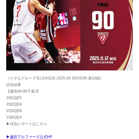
《りそなグループ B.LEAGUE 2025-26 SEASON 第10節》
試合結果
【越谷89-90千葉J】
24[1Q]25
25[2Q]18
25[3Q]28
15[4Q]19
▶試合レポートはこちら
▶越谷アルファーズ公式HP