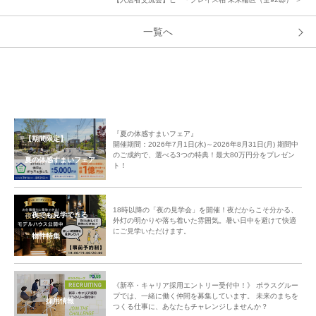
一覧へ
『夏の体感すまいフェア』
【期間限定】
開催期間：2026年7月1日(水)～2026年8月31日(月) 期間中
のご成約で、選べる3つの特典！最大80万円分をプレゼン
夏の体感すまいフェア
ト！
18時以降の「夜の見学会」を開催！夜だからこそ分かる、
夜でも見学できる
外灯の明かりや落ち着いた雰囲気。暑い日中を避けて快適
にご見学いただけます。
物件特集
《新卒・キャリア採用エントリー受付中！》 ポラスグルー
プでは、一緒に働く仲間を募集しています。 未来のまちを
採用情報
つくる仕事に、あなたもチャレンジしませんか？