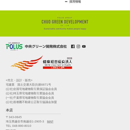
採用情報
<売主・設計・販売>
宅建業 国土交通大臣(5)第6871号
(公社)全国宅地建物取引業保証協会会員
(公社)埼玉県宅地建物取引業協会会員
(一社)千葉県宅地建物取引業協会会員
(公社)首都圏不動産公正取引協議会加盟
本店
〒343-0845
埼玉県越谷市南越谷1-2905-3
MAP
TEL 048-990-8010