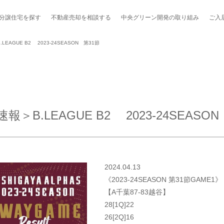
分譲住宅を探す
不動産売却を
相談する
中央グリーン開発の
取り組み
ご入
AGUE B2 2023-24SEASON 第31節
ポート制度「マチトモ！®」
のポラスの分譲住宅
会社概要
新卒採用
棟下式
B.LEAGUE B2 2023-24SEASON
らしの
のポラスの分譲住宅
スタッフ紹介
貸し会議室
職種紹介
ンシェルジュ
ファーズ応援サイト
今週のチラシ
2024.04.13
地図から探す
《2023-24SEASON 第31節GAME1》
【A千葉87-83越谷】
工実績を見る
28[1Q]22
26[2Q]16
スのメルマガ登録