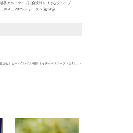
越谷アルファーズ試合速報＞りそなグループ
.LEAGUE 2025-26シーズン 第34節
交流会】ビー・グレイス梅郷 ネイチャースケープ（全21… ＞