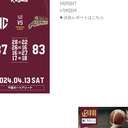
16[3Q]27
17[4Q]18
▶試合レポートはこちら