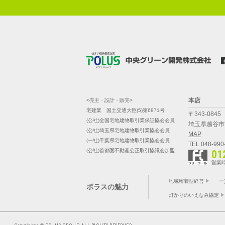
本店
<売主・設計・販売>
宅建業 国土交通大臣(5)第6871号
〒343-0845
(公社)全国宅地建物取引業保証協会会員
埼玉県越谷市南
(公社)埼玉県宅地建物取引業協会会員
MAP
(一社)千葉県宅地建物取引業協会会員
TEL 048-990
(公社)首都圏不動産公正取引協議会加盟
01
営業時
地域密着型経営
一
ポラスの魅力
灯かりのいえなみ協定