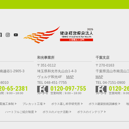
和光事業所
千葉支店
〒351-0112
〒270-0163
越谷1-2905-3
埼玉県和光市丸山台1-4-3
千葉県流山市南流山三
ヴェルデ和光4F
MAP
MAP
-8010
TEL 048-451-7755
TEL 04-7151-0900
20-65-2381
0120-097-755
0120-2
間：9:00～18:00
営業時間：9:00～18:00
営業時間：9:00
貫施工体制
プレカット工場
ポラス暮し科学研究所
ポラス建築技術訓練校
地
ハートフルご紹介制度
ポラスのメセナ活動
ポラスのインテリア