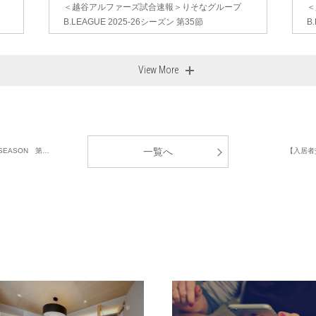
＜越谷アルファーズ試合速報＞りそなグループ
＜
B.LEAGUE 2025-26シーズン 第35節
B
View More
一覧へ
SEASON 第…
【入居者