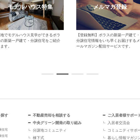
モデルハウス特集
メルマガ登録
現地でモデルハウス見学ができるポラ
【登録無料】ポラスの新築一戸建て・
スの新築一戸建て・分譲住宅をご紹介
分譲住宅情報をいち早くお届けするメ
します。
ールマガジン配信サービスです。
を探す
不動産売却を相談する
ご入居者様サポー
中央グリーン開発の取り組み
入居者交流会
譲住宅
分譲地コミュニティ
コミュニティサポ
譲住宅
棟下式
暮らし情報マガジ