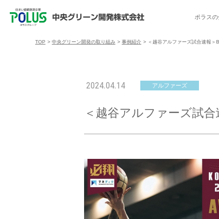
ポラスの
TOP
>
中央グリーン開発の取り組み
>
事例紹介
>
＜越谷アルファーズ試合速報＞B.LE
ポラスの分譲住宅を探す
中央グリーン開発の取り組み
ご入居者様サポート
会社案内
採用情報
2024.04.14
アルファーズ
分譲地コミュニティ
トップメッセージ
入居者交流会
採用TOP
物件一覧
コミュニティサ
埼玉県
＜越谷アルファーズ試合速報＞
暮
暮らし情報マガジン「スマイリング」
千葉県のポラスの分譲住宅
キャリア採用
事例紹介
アクセス
東京都
コ
暮らしステキセミナー＆カルチャー
ハートフルご紹介制度
今週の現地見学会
受賞実績
越谷アル
ブランドから探す
特集から探す
施
ご入居までの流れ
ポラ