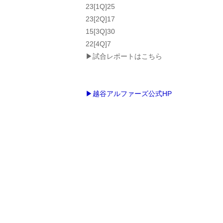
23[1Q]25
23[2Q]17
15[3Q]30
22[4Q]7
▶試合レポートはこちら
▶越谷アルファーズ公式HP