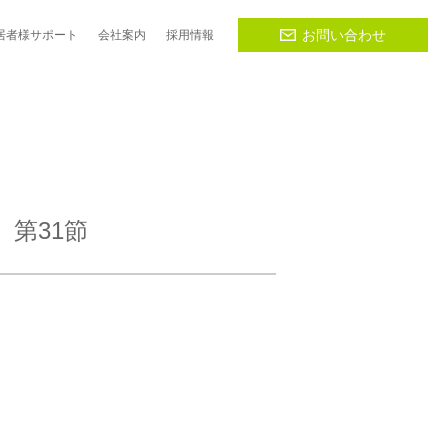
お問い合わせ
居者様
サポート
会社
案内
採用
情報
 第31節