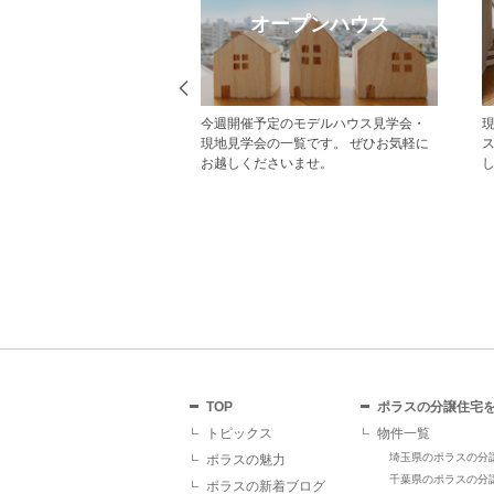
eb見学予約
オープンハウス
から見学予約の上、現地
今週開催予定のモデルハウス見学会・
だいた方にはAmazonギフ
現地見学会の一覧です。 ぜひお気軽に
レゼント！ その他にも、
お越しくださいませ。
ていただくことで受けら
があり、断然おすすめで
TOP
ポラスの分譲住宅
トピックス
物件一覧
埼玉県のポラスの分
ポラスの魅力
千葉県のポラスの分
ポラスの新着ブログ