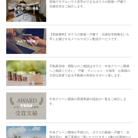
現地でモデルハウス見学ができるポラスの新築一戸建て・
分譲住宅をご紹介します。
モデルハウス特集
【登録無料】ポラスの新築一戸建て・分譲住宅情報をいち
早くお届けするメールマガジン配信サービスです。
メルマガ登録
不動産売却・買取りのご相談はポラス・中央グリーン開発
へご相談ください。 戸建・マンション・土地等、お客様の
売却のご相談
大切な財産である不動産の売却をサポート致します。
中央グリーン開発の受賞実績や認定の一覧をご紹介しま
す。
受賞実績
中央グリーン開発が手掛けた、ポラスの新築一戸建て・分
譲住宅の、施工実績がご覧いただけます！1棟の分譲地から