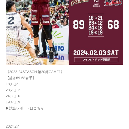
《2023-24SEASON 第20節GAME1》
【越谷89-68岩手】
18[1Q]21
28[2Q]12
24[3Q]16
19[4Q]19
▶試合レポートはこちら
2024.2.4