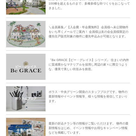
施工実績
100棟を超えるものまで、多種多様な街づくりをおこなって
きました。
＼会員募集／【入会費・年会費無料】 会員様へ未公開物件
をいち早くメールでご案内！ 会員様は友の会会員様限定の
パレットコート友の会
優先住戸販売対象の物件に優先申込みが可能となります。
『Be GRACE【ビー・グレイス】シリーズ』 住まいの内外
に質感豊かなマテリアルを採用し周辺の家々に際立つよう
ビー・グレイス
な、優美で美しい街並みを創造。
ポラス・中央グリーン開発のスタッフブログです。物件の
最新情報やイベント情報等、様々な情報を発信してまいり
ポラスのブログ
ます。
最新の折込チラシ等の情報がご覧いただけます。 物件の最
新情報をはじめ、イベント情報やお得なキャンペーン情報
今週のチラシ
などを掲載しています。