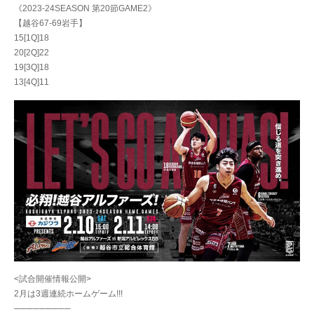
《2023-24SEASON 第20節GAME2》
【越谷67-69岩手】
15[1Q]18
20[2Q]22
19[3Q]18
13[4Q]11
<試合開催情報公開>
2月は3週連続ホームゲーム!!!
─────────