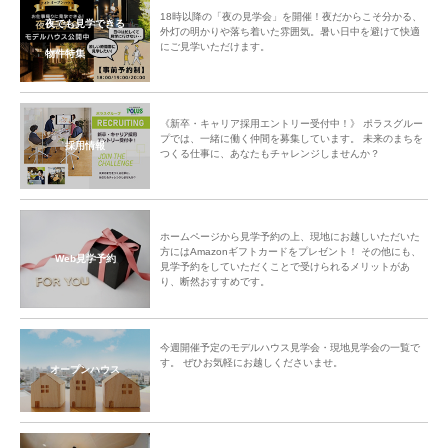
18時以降の「夜の見学会」を開催！夜だからこそ分かる、
夜でも見学できる
外灯の明かりや落ち着いた雰囲気。暑い日中を避けて快適
にご見学いただけます。
物件特集
《新卒・キャリア採用エントリー受付中！》 ポラスグルー
プでは、一緒に働く仲間を募集しています。 未来のまちを
採用情報
つくる仕事に、あなたもチャレンジしませんか？
ホームページから見学予約の上、現地にお越しいただいた
方にはAmazonギフトカードをプレゼント！ その他にも、
Web見学予約
見学予約をしていただくことで受けられるメリットがあ
り、断然おすすめです。
今週開催予定のモデルハウス見学会・現地見学会の一覧で
す。 ぜひお気軽にお越しくださいませ。
オープンハウス