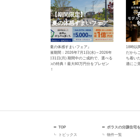
eb見学予約
オープンハウス
から見学予約の上、現地
今週開催予定のモデルハウス見学会・
だいた方にはAmazonギフ
現地見学会の一覧です。 ぜひお気軽に
レゼント！ その他にも、
お越しくださいませ。
ていただくことで受けら
があり、断然おすすめで
TOP
ポラスの分譲住宅
トピックス
物件一覧