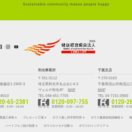
和光事業所
千葉支店
〒351-0112
〒270-0163
越谷1-2905-3
埼玉県和光市丸山台1-4-3
千葉県流山市南流山三
ヴェルデ和光4F
MAP
MAP
-8010
TEL 048-451-7755
TEL 04-7151-0900
20-65-2381
0120-097-755
0120-2
間：9:00～18:00
営業時間：9:00～18:00
営業時間：9:00
貫施工体制
プレカット工場
ポラス暮し科学研究所
ポラス建築技術訓練校
地
ハートフルご紹介制度
ポラスのメセナ活動
ポラスのインテリア