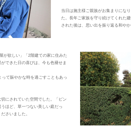
当日は施主様ご親族がお集まりになり
た。長年ご家族を守り続けてくれた建
された後は、思い出を振り返る和やか
屋が欲しい」「2階建ての家に住みた
屋ができた日の喜びは、今も色褪せま
まって賑やかな時を過ごすこともあっ
大切にされていた空間でした。「ピン
思うほど、草一つない美しい庭だっ
くださいました。