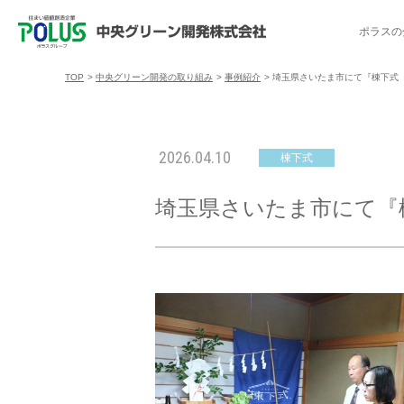
ポラスの
TOP
>
中央グリーン開発の取り組み
>
事例紹介
>
埼玉県さいたま市にて『棟下式
ポラスの分譲住宅を探す
中央グリーン開発の取り組み
ご入居者様サポート
会社案内
採用情報
2026.04.10
棟下式
分譲地コミュニティ
トップメッセージ
入居者交流会
採用TOP
物件一覧
コミュニティサ
埼玉県
埼玉県さいたま市にて『
暮
暮らし情報マガジン「スマイリング」
千葉県のポラスの分譲住宅
キャリア採用
事例紹介
アクセス
東京都
コ
暮らしステキセミナー＆カルチャー
ハートフルご紹介制度
今週の現地見学会
受賞実績
越谷アル
ブランドから探す
特集から探す
施
ご入居までの流れ
ポラ