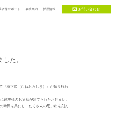
お問い合わせ
居者様
サポート
会社
案内
採用
情報
ました。
にて『棟下式（むねおろしき）』が執り行わ
前に施主様のお父様が建てられたお住まい。
の時間を共にし、たくさんの思い出を刻ん