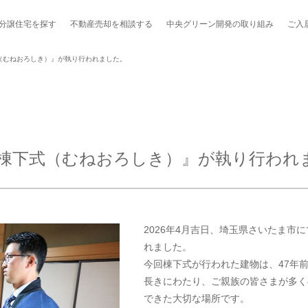
分譲住宅を探す
不動産売却を
相談する
中央グリーン開発の
取り組み
ご入
（むねおろしき）』が執り行われました。
ポート制度「マチトモ！®」
のポラスの分譲住宅
会社概要
新卒採用
棟下式
棟下式（むねおろしき）』が執り行われ
らしの
のポラスの分譲住宅
スタッフ紹介
貸し会議室
職種紹介
ンシェルジュ
ファーズ応援サイト
今週のチラシ
2026年4月吉日、埼玉県さいたま市
地図から探す
れました。
今回棟下式が行われた建物は、47年
工実績を見る
長きにわたり、ご親族の皆さまが多く
できた大切な場所です。
スのメルマガ登録