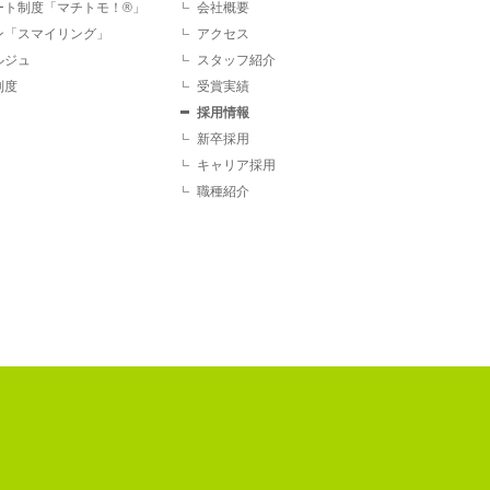
ート制度「マチトモ！®」
会社概要
ン「スマイリング」
アクセス
ルジュ
スタッフ紹介
制度
受賞実績
採用情報
新卒採用
キャリア採用
職種紹介