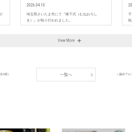
2026.04.10
20
が
埼玉県さいたま市にて『棟下式（むねおろし
千
き）』が執り行われました。
執
View More
一覧へ
全3邸）
＜越谷アルフ