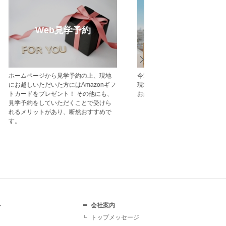
売却のご相談
受賞実
不動産売却・買取りのご相談はポラ
中央グリーン開発の受賞
ス・中央グリーン開発へご相談くださ
一覧をご紹介します。
い。 戸建・マンション・土地等、お客
様の大切な財産である不動産の売却を
サポート致します。
ト
会社案内
トップメッセージ