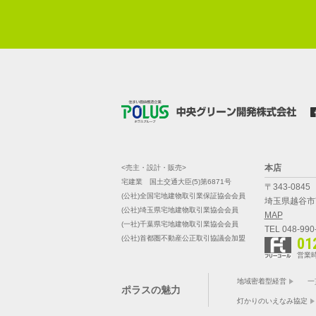
本店
<売主・設計・販売>
宅建業 国土交通大臣(5)第6871号
〒343-0845
(公社)全国宅地建物取引業保証協会会員
埼玉県越谷市南
(公社)埼玉県宅地建物取引業協会会員
MAP
(一社)千葉県宅地建物取引業協会会員
TEL 048-990
(公社)首都圏不動産公正取引協議会加盟
01
営業時
地域密着型経営
一
ポラスの魅力
灯かりのいえなみ協定