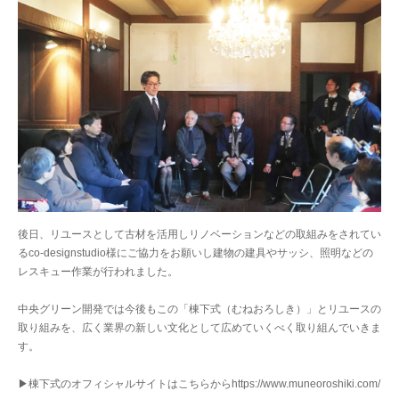
後日、リユースとして古材を活用しリノベーションなどの取組みをされてい
るco-designstudio様にご協力をお願いし建物の建具やサッシ、照明などの
レスキュー作業が行われました。
中央グリーン開発では今後もこの「棟下式（むねおろしき）」とリユースの
取り組みを、広く業界の新しい文化として広めていくべく取り組んでいきま
す。
▶︎棟下式のオフィシャルサイトはこちらからhttps://www.muneoroshiki.com/