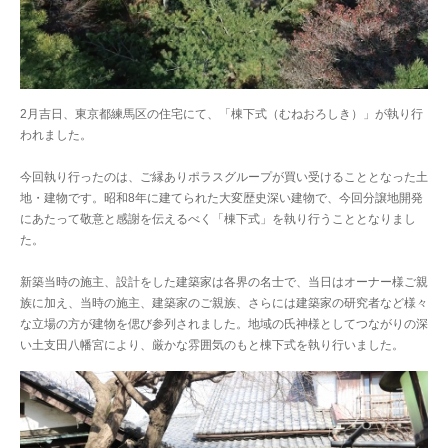
2月吉日、東京都練馬区の住宅にて、「棟下式（むねおろしき）」が執り行
われました。
今回執り行ったのは、ご縁ありポラスグループが買い受けることとなった土
地・建物です。昭和8年に建てられた大変歴史深い建物で、今回分譲地開発
にあたって敬意と感謝を伝えるべく「棟下式」を執り行うこととなりまし
た。
新築当時の施主、設計をした建築家は各界の名士で、当日はオーナー様ご親
族に加え、当時の施主、建築家のご親族、さらには建築家の研究者など様々
な立場の方が建物を偲び参列されました。地域の氏神様としてつながりの深
い土支田八幡宮により、厳かな雰囲気のもと棟下式を執り行いました。