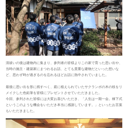
清祓いの後は建物内に集まり、参列者の皆様よりこの家で育った思い出や、
当時の施主・建築家にまつわるお話、とても貴重な建物だといった想いな
ど、思わず時が過ぎるのを忘れるほどお話に熱中されていました。
最後に思い出を形に残すべく、庭に植えられていたサクランボの木の枝をリ
メイクした色鉛筆を皆様にプレゼントさせていただきました。
今回、参列された皆様には大変お喜びいただき、「人生は一期一会。棟下式
というこのような機会をいただき本当に感謝しています。」といったお言葉
もいただきました。