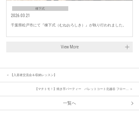
棟下式
2026.03.21
千葉県松戸市にて『棟下式（むねおろしき）』が執り行われました。
View More
＜ 【入居者交流会＆収納レッスン】
【マチトモ！】焼き芋パーティー パレットコート北越谷 フロー… ＞
一覧へ