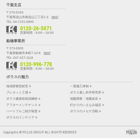
千葉支店
〒270-0163
千葉県流山市南流山三丁目1-3
MAP
TEL 04-7151-0900
0120-26-5071
営業時間：9:00～18:00
船橋事業所
〒273-0005
千葉県船橋市本町7-10-6
MAP
TEL 047-427-1118
0120-996-778
営業時間：9:00～18:00
ポラスの魅力
地域密着型経営
一貫施工体制
プレカット工場
ポラス暮し科学研究所
ポラス建築技術訓練校
地盤調査・地盤改良
アフターメンテナンス
灯かりのいえなみ協定
ハートフルご紹介制度
ポラスのメセナ活動
ポラスのインテリア
Copyrights © POLUS GROUP ALL RIGHTS RESERVED