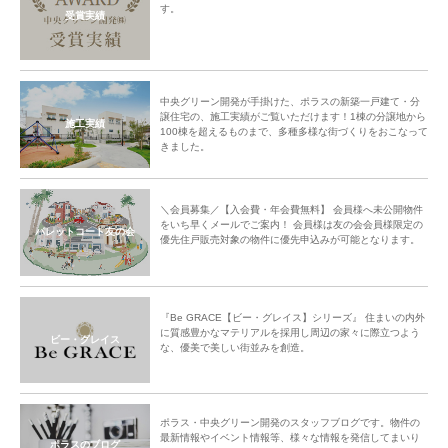
す。
受賞実績
中央グリーン開発が手掛けた、ポラスの新築一戸建て・分
譲住宅の、施工実績がご覧いただけます！1棟の分譲地から
施工実績
100棟を超えるものまで、多種多様な街づくりをおこなって
きました。
＼会員募集／【入会費・年会費無料】 会員様へ未公開物件
をいち早くメールでご案内！ 会員様は友の会会員様限定の
パレットコート友の会
優先住戸販売対象の物件に優先申込みが可能となります。
『Be GRACE【ビー・グレイス】シリーズ』 住まいの内外
に質感豊かなマテリアルを採用し周辺の家々に際立つよう
ビー・グレイス
な、優美で美しい街並みを創造。
ポラス・中央グリーン開発のスタッフブログです。物件の
最新情報やイベント情報等、様々な情報を発信してまいり
ポラスのブログ