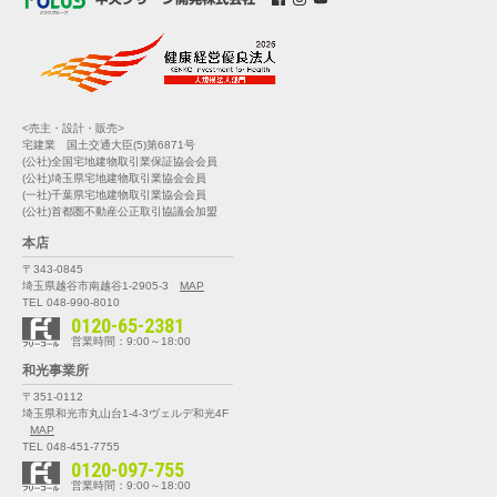
<売主・設計・販売>
宅建業 国土交通大臣(5)第6871号
(公社)全国宅地建物取引業保証協会会員
(公社)埼玉県宅地建物取引業協会会員
(一社)千葉県宅地建物取引業協会会員
(公社)首都圏不動産公正取引協議会加盟
本店
〒343-0845
埼玉県越谷市南越谷1-2905-3
MAP
TEL 048-990-8010
0120-65-2381
営業時間：9:00～18:00
和光事業所
〒351-0112
埼玉県和光市丸山台1-4-3
ヴェルデ和光4F
MAP
TEL 048-451-7755
0120-097-755
営業時間：9:00～18:00