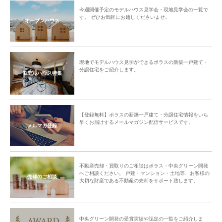
今週開催予定のモデルハウス見学会・現地見学会の一覧で
す。 ぜひお気軽にお越しくださいませ。
オープンハウス
現地でモデルハウス見学ができるポラスの新築一戸建て・
分譲住宅をご紹介します。
モデルハウス特集
【登録無料】ポラスの新築一戸建て・分譲住宅情報をいち
早くお届けするメールマガジン配信サービスです。
メルマガ登録
不動産売却・買取りのご相談はポラス・中央グリーン開発
へご相談ください。 戸建・マンション・土地等、お客様の
売却のご相談
大切な財産である不動産の売却をサポート致します。
中央グリーン開発の受賞実績や認定の一覧をご紹介しま