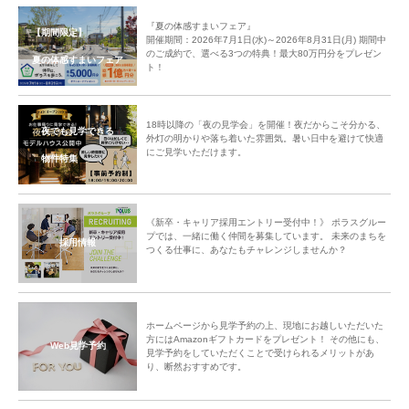
『夏の体感すまいフェア』
【期間限定】
開催期間：2026年7月1日(水)～2026年8月31日(月) 期間中
のご成約で、選べる3つの特典！最大80万円分をプレゼン
夏の体感すまいフェア
ト！
18時以降の「夜の見学会」を開催！夜だからこそ分かる、
夜でも見学できる
外灯の明かりや落ち着いた雰囲気。暑い日中を避けて快適
にご見学いただけます。
物件特集
《新卒・キャリア採用エントリー受付中！》 ポラスグルー
プでは、一緒に働く仲間を募集しています。 未来のまちを
採用情報
つくる仕事に、あなたもチャレンジしませんか？
ホームページから見学予約の上、現地にお越しいただいた
方にはAmazonギフトカードをプレゼント！ その他にも、
Web見学予約
見学予約をしていただくことで受けられるメリットがあ
り、断然おすすめです。