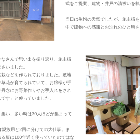
式をご提案、建物・井戸の清祓いを執
当日は生憎の天気でしたが、施主様を
中で建物への感謝とお別れのひと時を
みなさんで思い出を振り返り。施主様
ださいました。
盆栽などを作られておりました。敷地
や草花が育てられていて、お嬢様が手
が丹念にお野菜作りやお手入れをされ
んです」と仰っていました。
集い、多い時は30人ほどが集まって
は親族用と2回に分けての大仕事。ま
る板は100年近く使っていたのではな