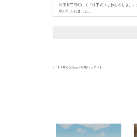
埼玉県三芳町にて『棟下式（むねおろしき）』
執り行われました。
＜ 【入居者交流会＆収納レッスン】