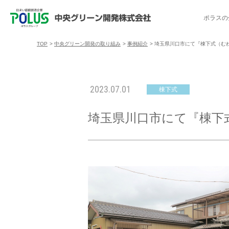
ポラスの
TOP
>
中央グリーン開発の取り組み
>
事例紹介
>
埼玉県川口市にて『棟下式（む
ポラスの分譲住宅を探す
中央グリーン開発の取り組み
ご入居者様サポート
会社案内
採用情報
2023.07.01
棟下式
分譲地コミュニティ
トップメッセージ
入居者交流会
採用TOP
物件一覧
コミュニティサ
埼玉県
埼玉県川口市にて『棟下
暮
暮らし情報マガジン「スマイリング」
千葉県のポラスの分譲住宅
キャリア採用
事例紹介
アクセス
東京都
コ
暮らしステキセミナー＆カルチャー
ハートフルご紹介制度
今週の現地見学会
受賞実績
越谷アル
ブランドから探す
特集から探す
施
ご入居までの流れ
ポラ