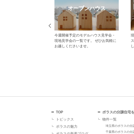
eb見学予約
オープンハウス
から見学予約の上、現地
今週開催予定のモデルハウス見学会・
だいた方にはAmazonギフ
現地見学会の一覧です。 ぜひお気軽に
レゼント！ その他にも、
お越しくださいませ。
ていただくことで受けら
があり、断然おすすめで
TOP
ポラスの分譲住宅
トピックス
物件一覧
埼玉県のポラスの分
ポラスの魅力
千葉県のポラスの分
ポラスの新着ブログ