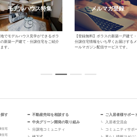
モデルハウス特集
メルマガ登録
現地でモデルハウス見学ができるポラ
【登録無料】ポラスの新築一戸建て・
スの新築一戸建て・分譲住宅をご紹介
分譲住宅情報をいち早くお届けするメ
します。
ールマガジン配信サービスです。
を探す
不動産売却を相談する
ご入居者様サポー
中央グリーン開発の取り組み
入居者交流会
譲住宅
分譲地コミュニティ
コミュニティサポ
譲住宅
棟下式
暮らし情報マガジ