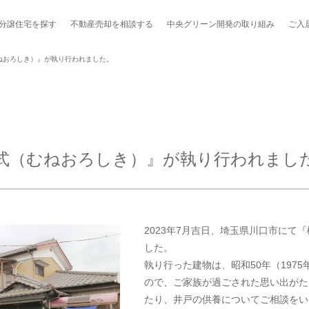
分譲住宅を探す
不動産売却を
相談する
中央グリーン開発の
取り組み
ご入
ねおろしき）』が執り行われました。
ポート制度「マチトモ！®」
のポラスの分譲住宅
会社概要
新卒採用
棟下式
式（むねおろしき）』が執り行われまし
らしの
のポラスの分譲住宅
スタッフ紹介
貸し会議室
職種紹介
ンシェルジュ
ファーズ応援サイト
今週のチラシ
2023年7月吉日、埼玉県川口市にて
地図から探す
した。
執り行った建物は、昭和50年（197
工実績を見る
ので、ご家族が過ごされた思い出がた
たり、井戸の供養についてご相談をい
スのメルマガ登録