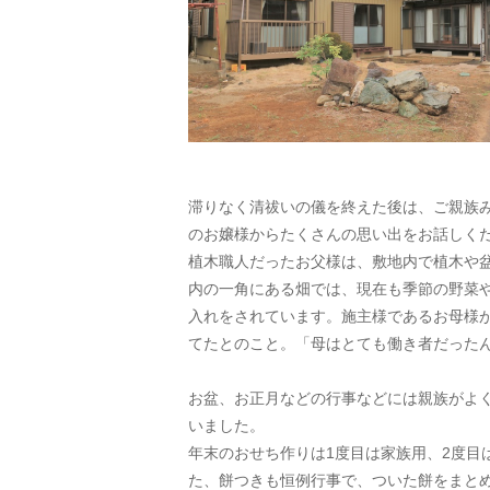
滞りなく清祓いの儀を終えた後は、ご親族
のお嬢様からたくさんの思い出をお話しく
植木職人だったお父様は、敷地内で植木や
内の一角にある畑では、現在も季節の野菜
入れをされています。施主様であるお母様
てたとのこと。「母はとても働き者だった
お盆、お正月などの行事などには親族がよく
いました。
年末のおせち作りは1度目は家族用、2度目
た、餅つきも恒例行事で、ついた餅をまとめ