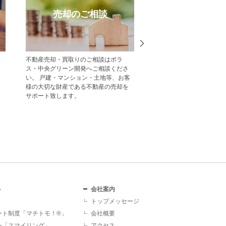
売却のご相談
受賞実
不動産売却・買取りのご相談はポラ
中央グリーン開発の受賞
ス・中央グリーン開発へご相談くださ
一覧をご紹介します。
い。 戸建・マンション・土地等、お客
様の大切な財産である不動産の売却を
サポート致します。
ト
会社案内
トップメッセージ
ート制度「マチトモ！®」
会社概要
ン「スマイリング」
アクセス