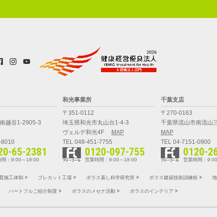
和光事業所
千葉支店
〒351-0112
〒270-0163
越谷1-2905-3
埼玉県和光市丸山台1-4-3
千葉県流山市南流山三
ヴェルデ和光4F
MAP
MAP
-8010
TEL 048-451-7755
TEL 04-7151-0900
20-65-2381
0120-097-755
0120-2
間：9:00～18:00
営業時間：9:00～18:00
営業時間：9:00
貫施工体制
プレカット工場
ポラス暮し科学研究所
ポラス建築技術訓練校
地
ハートフルご紹介制度
ポラスのメセナ活動
ポラスのインテリア