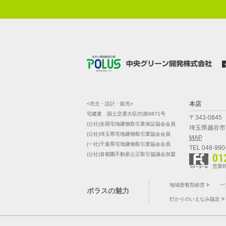
本店
<売主・設計・販売>
宅建業 国土交通大臣(5)第6871号
〒343-0845
(公社)全国宅地建物取引業保証協会会員
埼玉県越谷市南
(公社)埼玉県宅地建物取引業協会会員
MAP
(一社)千葉県宅地建物取引業協会会員
TEL 048-990
(公社)首都圏不動産公正取引協議会加盟
01
営業時
地域密着型経営
一
ポラスの魅力
灯かりのいえなみ協定