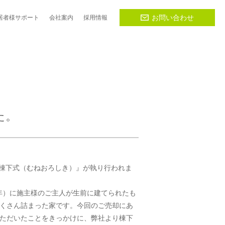
お問い合わせ
居者様
サポート
会社
案内
採用
情報
た。
『棟下式（むねおろしき）』が執り行われま
5年）に施主様のご主人が生前に建てられたも
くさん詰まった家です。今回のご売却にあ
ただいたことをきっかけに、弊社より棟下