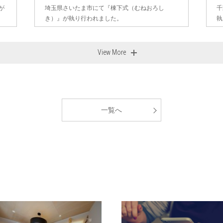
が
埼玉県さいたま市にて『棟下式（むねおろし
千
き）』が執り行われました。
執
View More
一覧へ