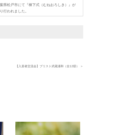
葉県松戸市にて『棟下式（むねおろしき）』が
り行われました。
【入居者交流会】ブリスト武蔵浦和（全12邸） ＞