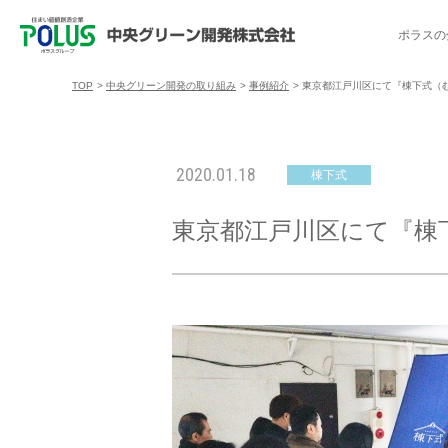
ポラスの
TOP
>
中央グリーン開発の取り組み
>
事例紹介
>
東京都江戸川区にて『棟下式（
ポラスの分譲住宅を探す
中央グリーン開発の取り組み
ご入居者様サポート
会社案内
採用情報
2020.01.18
棟下式
分譲地コミュニティ
トップメッセージ
入居者交流会
採用TOP
物件一覧
コミュニティサ
埼玉県
東京都江戸川区にて『棟
暮
暮らし情報マガジン「スマイリング」
千葉県のポラスの分譲住宅
キャリア採用
事例紹介
アクセス
東京都
コ
暮らしステキセミナー＆カルチャー
ハートフルご紹介制度
今週の現地見学会
受賞実績
越谷アル
ブランドから探す
特集から探す
施
ご入居までの流れ
ポラ