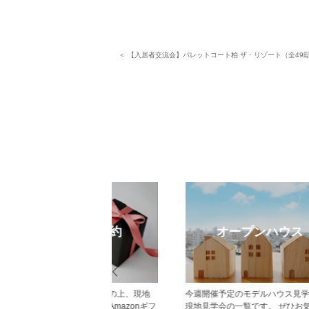
＜ 【入居者交流会】パレットコート柏 ザ・リゾート（全49
eb見学予約
オープンハウス
から見学予約の上、現地
今週開催予定のモデルハウス見学会・
だいた方にはAmazonギフ
現地見学会の一覧です。 ぜひお気軽に