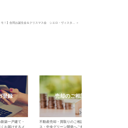
トモ！】合同お誕生会＆クリスマス会 シエロ・ヴィスタ… ＞
売却のご相談
受賞実
不動産売却・買取りのご相談はポラ
中央グリーン開発の受賞
ス・中央グリーン開発へご相談くださ
一覧をご紹介します。