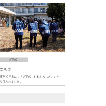
棟下式
26.03.21
葉県松戸市にて『棟下式（むねおろしき）』が
り行われました。