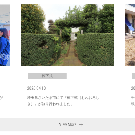
棟下式
2026.04.10
20
が
埼玉県さいたま市にて『棟下式（むねおろし
千
き）』が執り行われました。
執
View More