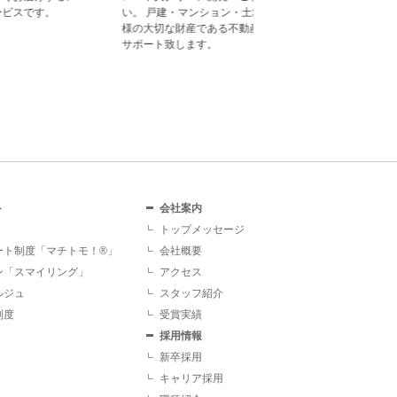
い。 戸建・マンション・土地等、お客
様の大切な財産である不動産の売却を
サポート致します。
ト
会社案内
トップメッセージ
ート制度「マチトモ！®」
会社概要
ン「スマイリング」
アクセス
ルジュ
スタッフ紹介
制度
受賞実績
採用情報
新卒採用
キャリア採用