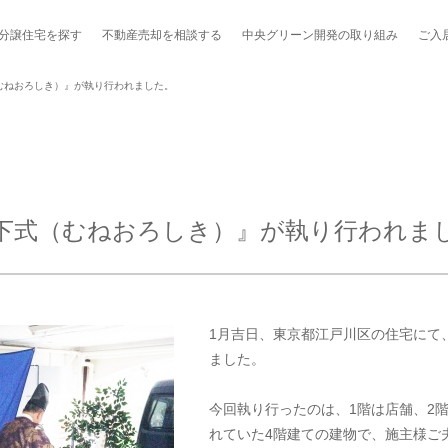
分譲住宅を探す
不動産売却を
相談する
中央グリーン開発の
取り組み
ご入
むねおろしき）』が執り行われました。
ポート制度「マチトモ！®」
のポラスの分譲住宅
会社概要
新卒採用
棟下式
下式（むねおろしき）』が執り行われま
らしの
のポラスの分譲住宅
スタッフ紹介
貸し会議室
職種紹介
ンシェルジュ
ファーズ応援サイト
今週のチラシ
1月吉日、東京都江戸川区の住宅にて
地図から探す
ました。
工実績を見る
今回執り行ったのは、1階は店舗、2
れていた4階建ての建物で、施主様ご
スのメルマガ登録