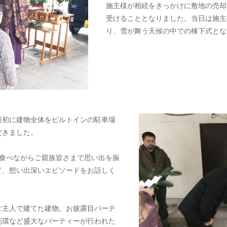
施主様が相続をきっかけに敷地の売却
受けることとなりました。当日は施主
り、雪が舞う天候の中での棟下式とな
最初に建物全体をビルトインの駐車場
だきました。
を食べながらご親族皆さまで思い出を振
て、想い出深いエピソードをお話しく
ご主人で建てた建物。お披露目パーテ
花環など盛大なパーティーが行われた