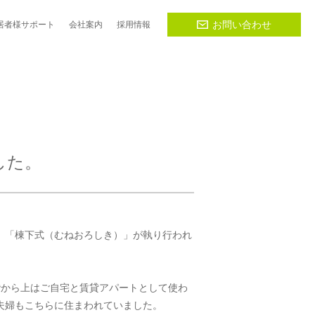
お問い合わせ
居者様
サポート
会社
案内
採用
情報
した。
、「棟下式（むねおろしき）」が執り行われ
階から上はご自宅と賃貸アパートとして使わ
夫婦もこちらに住まわれていました。