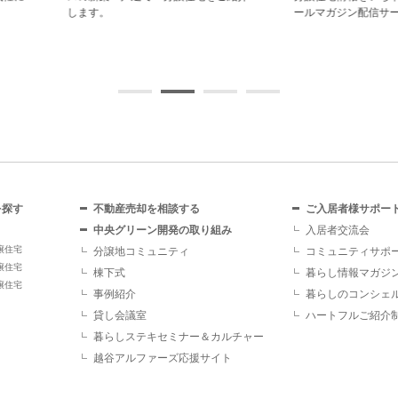
します。
ールマガジン配信サービスです。
を探す
不動産売却を相談する
ご入居者様サポー
中央グリーン開発の取り組み
入居者交流会
譲住宅
分譲地コミュニティ
コミュニティサポ
譲住宅
棟下式
暮らし情報マガジ
譲住宅
事例紹介
暮らしのコンシェ
貸し会議室
ハートフルご紹介
暮らしステキセミナー＆カルチャー
越谷アルファーズ応援サイト