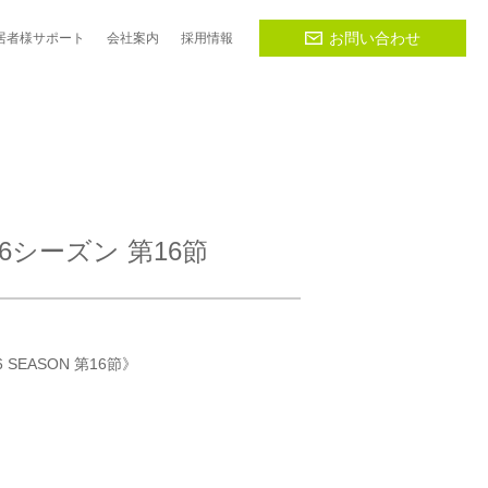
お問い合わせ
居者様
サポート
会社
案内
採用
情報
6シーズン 第16節
6 SEASON 第16節》