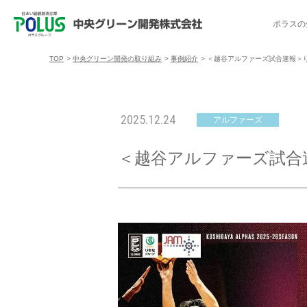
ポラスの
TOP
>
中央グリーン開発の取り組み
>
事例紹介
>
＜越谷アルファーズ試合速報＞りそな
ポラスの分譲住宅を探す
中央グリーン開発の取り組み
ご入居者様サポート
会社案内
採用情報
2025.12.24
アルファーズ
分譲地コミュニティ
トップメッセージ
入居者交流会
採用TOP
物件一覧
コミュニティサ
埼玉県
＜越谷アルファーズ試合速報＞
暮
暮らし情報マガジン「スマイリング」
千葉県のポラスの分譲住宅
キャリア採用
事例紹介
アクセス
東京都
コ
暮らしステキセミナー＆カルチャー
ハートフルご紹介制度
今週の現地見学会
受賞実績
越谷アル
ブランドから探す
特集から探す
施
ご入居までの流れ
ポラ