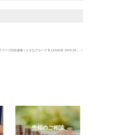
ァーズ試合速報＞りそなグループ B.LEAGUE 2025-26… ＞
売却のご相談
受賞実