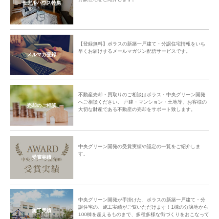
モデルハウス特集
【登録無料】ポラスの新築一戸建て・分譲住宅情報をいち
早くお届けするメールマガジン配信サービスです。
メルマガ登録
不動産売却・買取りのご相談はポラス・中央グリーン開発
へご相談ください。 戸建・マンション・土地等、お客様の
売却のご相談
大切な財産である不動産の売却をサポート致します。
中央グリーン開発の受賞実績や認定の一覧をご紹介しま
す。
受賞実績
中央グリーン開発が手掛けた、ポラスの新築一戸建て・分
譲住宅の、施工実績がご覧いただけます！1棟の分譲地から
施工実績
100棟を超えるものまで、多種多様な街づくりをおこなって