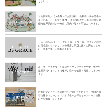
きました。
＼会員募集／【入会費・年会費無料】 会員様へ未公開物件
をいち早くメールでご案内！ 会員様は友の会会員様限定の
パレットコート友の会
優先住戸販売対象の物件に優先申込みが可能となります。
『Be GRACE【ビー・グレイス】シリーズ』 住まいの内外
に質感豊かなマテリアルを採用し周辺の家々に際立つよう
ビー・グレイス
な、優美で美しい街並みを創造。
ポラス・中央グリーン開発のスタッフブログです。物件の
最新情報やイベント情報等、様々な情報を発信してまいり
ポラスのブログ
ます。
最新の折込チラシ等の情報がご覧いただけます。 物件の最
新情報をはじめ、イベント情報やお得なキャンペーン情報
今週のチラシ
などを掲載しています。