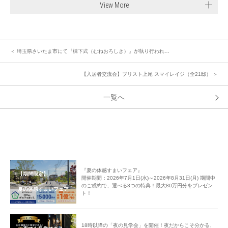
View More
＜ 埼玉県さいたま市にて『棟下式（むねおろしき）』が執り行われ…
【入居者交流会】ブリスト上尾 スマイレイジ（全21邸） ＞
一覧へ
『夏の体感すまいフェア』
【期間限定】
開催期間：2026年7月1日(水)～2026年8月31日(月) 期間中
のご成約で、選べる3つの特典！最大80万円分をプレゼン
夏の体感すまいフェア
ト！
18時以降の「夜の見学会」を開催！夜だからこそ分かる、