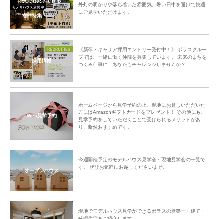
夜でも見学できる
外灯の明かりや落ち着いた雰囲気。暑い日中を避けて快適
にご見学いただけます。
物件特集
《新卒・キャリア採用エントリー受付中！》 ポラスグルー
プでは、一緒に働く仲間を募集しています。 未来のまちを
採用情報
つくる仕事に、あなたもチャレンジしませんか？
ホームページから見学予約の上、現地にお越しいただいた
方にはAmazonギフトカードをプレゼント！ その他にも、
Web見学予約
見学予約をしていただくことで受けられるメリットがあ
り、断然おすすめです。
今週開催予定のモデルハウス見学会・現地見学会の一覧で
す。 ぜひお気軽にお越しくださいませ。
オープンハウス
現地でモデルハウス見学ができるポラスの新築一戸建て・
分譲住宅をご紹介します。