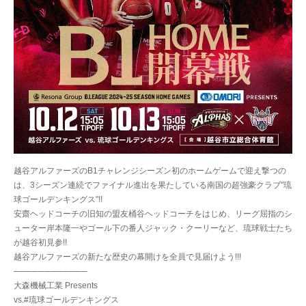
越谷アルファーズのB1チャレンジシーズン初のホームゲームで迎え撃つの
は、3シーズン連続でファイナル進出を果たしている南国の超強豪クラブ"琉
球ゴールデンキングス"!!
安齋ヘッドコーチの旧知の盟友桶谷ヘッドコーチをはじめ、リーグ屈指のシ
ューター岸本隆一やゴール下の番人ジャック・クーリーなど、琉球戦士たち
が越谷初見参!!
越谷アルファーズの新たな歴史の幕開けを全員で見届けよう!!!
────────────
大森機械工業 Presents
vs.#琉球ゴールデンキングス