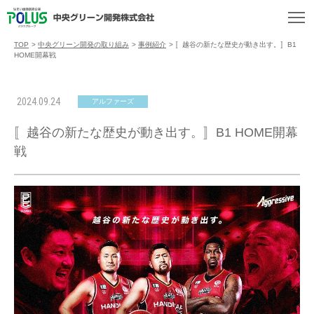
TOP
>
中央グリーン開発の取り組み
>
事例紹介
>
〚越谷の新たな歴史が動き出す。〛B1
HOME開幕戦
2024.09.24
アルファーズ
〚越谷の新たな歴史が動き出す。〛B1 HOME開幕
戦