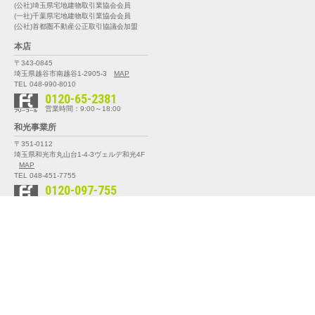
(公社)埼玉県宅地建物取引業協会会員
(一社)千葉県宅地建物取引業協会会員
(公社)首都圏不動産公正取引協議会加盟
本店
〒343-0845
埼玉県越谷市南越谷1-2905-3
MAP
TEL 048-990-8010
0120-65-2381
営業時間：9:00～18:00
和光事業所
〒351-0112
埼玉県和光市丸山台1-4-3
ヴェルデ和光4F
MAP
TEL 048-451-7755
0120-097-755
営業時間：9:00～18:00
千葉支店
〒270-0163
千葉県流山市南流山三丁目1-3
MAP
TEL 04-7151-0900
0120-26-5071
営業時間：9:00～18:00
船橋事業所