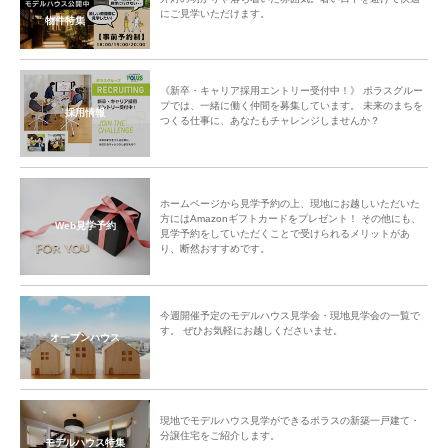
にご見学いただけます。
物件特集
《新卒・キャリア採用エントリー受付中！》 ポラスグルー
プでは、一緒に働く仲間を募集しています。 未来のまちを
採用情報
つくる仕事に、あなたもチャレンジしませんか？
ホームページから見学予約の上、現地にお越しいただいた
方にはAmazonギフトカードをプレゼント！ その他にも、
Web見学予約
見学予約をしていただくことで受けられるメリットがあ
り、断然おすすめです。
今週開催予定のモデルハウス見学会・現地見学会の一覧で
す。 ぜひお気軽にお越しくださいませ。
オープンハウス
現地でモデルハウス見学ができるポラスの新築一戸建て・
分譲住宅をご紹介します。
モデルハウス特集