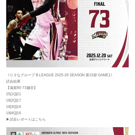
《りそなグループ B.LEAGUE 2025-26 SEASON 第15節 GAME1》
試合結果
【滋賀80-73越谷】
25[1Q]21
18[2Q]17
18[3Q]19
19[4Q]16
▶試合レポートはこちら