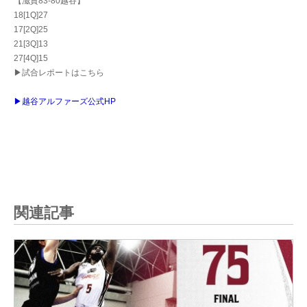
【滋賀83-80越谷】
18[1Q]27
17[2Q]25
21[3Q]13
27[4Q]15
▶試合レポートはこちら
▶越谷アルファーズ公式HP
関連記事