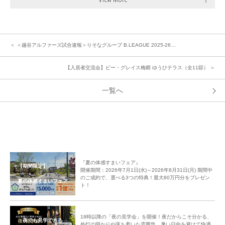
＜ ＜越谷アルファーズ試合速報＞りそなグループ B.LEAGUE 2025-26…
【入居者交流会】ビー・グレイス梅郷 ゆうひテラス（全11邸） ＞
一覧へ
『夏の体感すまいフェア』
【期間限定】
開催期間：2026年7月1日(水)～2026年8月31日(月) 期間中
のご成約で、選べる3つの特典！最大80万円分をプレゼン
夏の体感すまいフェア
ト！
18時以降の「夜の見学会」を開催！夜だからこそ分かる、
夜でも見学できる
外灯の明かりや落ち着いた雰囲気。暑い日中を避けて快適