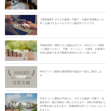
【登録無料】ポラスの新築一戸建て・分譲住宅情報をいち
早くお届けするメールマガジン配信サービスです。
メルマガ登録
不動産売却・買取りのご相談はポラス・中央グリーン開発
へご相談ください。 戸建・マンション・土地等、お客様の
売却のご相談
大切な財産である不動産の売却をサポート致します。
中央グリーン開発の受賞実績や認定の一覧をご紹介しま
す。
受賞実績
中央グリーン開発が手掛けた、ポラスの新築一戸建て・分
譲住宅の、施工実績がご覧いただけます！1棟の分譲地から
施工実績
100棟を超えるものまで、多種多様な街づくりをおこなって
きました。