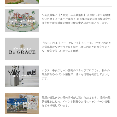
＼会員募集／【入会費・年会費無料】 会員様へ未公開物件
をいち早くメールでご案内！ 会員様は友の会会員様限定の
パレットコート友の会
優先住戸販売対象の物件に優先申込みが可能となります。
『Be GRACE【ビー・グレイス】シリーズ』 住まいの内外
に質感豊かなマテリアルを採用し周辺の家々に際立つよう
ビー・グレイス
な、優美で美しい街並みを創造。
ポラス・中央グリーン開発のスタッフブログです。物件の
最新情報やイベント情報等、様々な情報を発信してまいり
ポラスのブログ
ます。
最新の折込チラシ等の情報がご覧いただけます。 物件の最
新情報をはじめ、イベント情報やお得なキャンペーン情報
今週のチラシ
などを掲載しています。