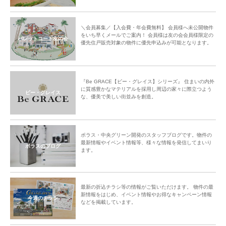
＼会員募集／【入会費・年会費無料】 会員様へ未公開物件
をいち早くメールでご案内！ 会員様は友の会会員様限定の
パレットコート友の会
優先住戸販売対象の物件に優先申込みが可能となります。
『Be GRACE【ビー・グレイス】シリーズ』 住まいの内外
に質感豊かなマテリアルを採用し周辺の家々に際立つよう
ビー・グレイス
な、優美で美しい街並みを創造。
ポラス・中央グリーン開発のスタッフブログです。物件の
最新情報やイベント情報等、様々な情報を発信してまいり
ポラスのブログ
ます。
最新の折込チラシ等の情報がご覧いただけます。 物件の最
新情報をはじめ、イベント情報やお得なキャンペーン情報
今週のチラシ
などを掲載しています。