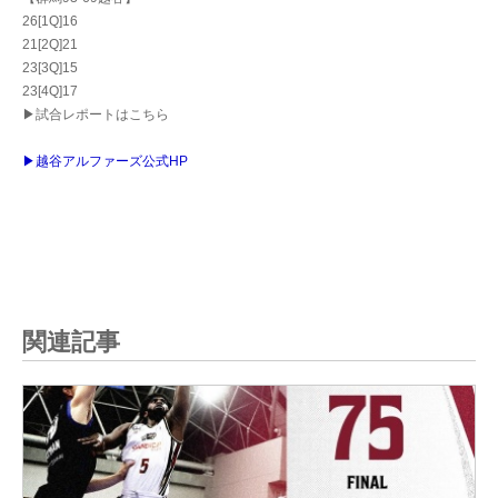
26[1Q]16
21[2Q]21
23[3Q]15
23[4Q]17
▶試合レポートはこちら
▶越谷アルファーズ公式HP
関連記事