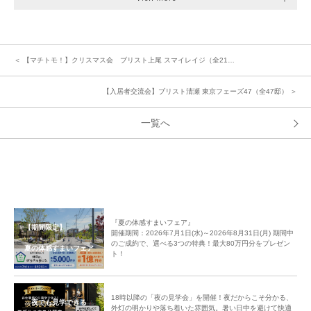
＜ 【マチトモ！】クリスマス会 ブリスト上尾 スマイレイジ（全21…
【入居者交流会】ブリスト清瀬 東京フェーズ47（全47邸） ＞
一覧へ
『夏の体感すまいフェア』
【期間限定】
開催期間：2026年7月1日(水)～2026年8月31日(月) 期間中
のご成約で、選べる3つの特典！最大80万円分をプレゼン
夏の体感すまいフェア
ト！
18時以降の「夜の見学会」を開催！夜だからこそ分かる、
夜でも見学できる
外灯の明かりや落ち着いた雰囲気。暑い日中を避けて快適