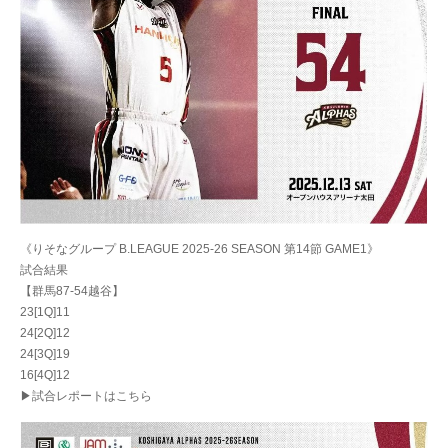
《りそなグループ B.LEAGUE 2025-26 SEASON 第14節 GAME1》
試合結果
【群馬87-54越谷】
23[1Q]11
24[2Q]12
24[3Q]19
16[4Q]12
▶試合レポートはこちら