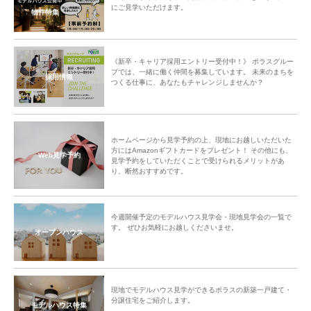
にご見学いただけます。
物件特集
《新卒・キャリア採用エントリー受付中！》 ポラスグルー
プでは、一緒に働く仲間を募集しています。 未来のまちを
採用情報
つくる仕事に、あなたもチャレンジしませんか？
ホームページから見学予約の上、現地にお越しいただいた
方にはAmazonギフトカードをプレゼント！ その他にも、
Web見学予約
見学予約をしていただくことで受けられるメリットがあ
り、断然おすすめです。
今週開催予定のモデルハウス見学会・現地見学会の一覧で
す。 ぜひお気軽にお越しくださいませ。
オープンハウス
現地でモデルハウス見学ができるポラスの新築一戸建て・
分譲住宅をご紹介します。
モデルハウス特集