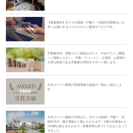
【登録無料】ポラスの新築一戸建て・分譲住宅情報をいち
早くお届けするメールマガジン配信サービスです。
メルマガ登録
不動産売却・買取りのご相談はポラス・中央グリーン開発
へご相談ください。 戸建・マンション・土地等、お客様の
売却のご相談
大切な財産である不動産の売却をサポート致します。
中央グリーン開発の受賞実績や認定の一覧をご紹介しま
す。
受賞実績
中央グリーン開発が手掛けた、ポラスの新築一戸建て・分
譲住宅の、施工実績がご覧いただけます！1棟の分譲地から
施工実績
100棟を超えるものまで、多種多様な街づくりをおこなって
きました。