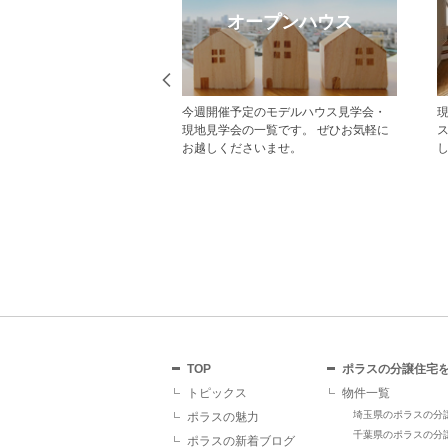
eb見学予約
オープンハウス
から見学予約の上、現地
今週開催予定のモデルハウス見学会・
だいた方にはAmazonギフ
現地見学会の一覧です。 ぜひお気軽に
レゼント！ その他にも、
お越しくださいませ。
ていただくことで受けら
があり、断然おすすめで
TOP
ポラスの分譲住宅
トピックス
物件一覧
埼玉県のポラスの分
ポラスの魅力
千葉県のポラスの分
ポラスの新着ブログ