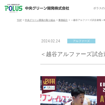
ポラスの
TOP
>
中央グリーン開発の取り組み
>
事例紹介
>
＜越谷アルファーズ試合速報＞B.LE
ポラスの分譲住宅を探す
中央グリーン開発の取り組み
ご入居者様サポート
会社案内
採用情報
2024.02.24
アルファーズ
分譲地コミュニティ
トップメッセージ
入居者交流会
採用TOP
物件一覧
コミュニティサ
埼玉県
＜越谷アルファーズ試合速報＞
暮
暮らし情報マガジン「スマイリング」
千葉県のポラスの分譲住宅
キャリア採用
事例紹介
アクセス
東京都
コ
暮らしステキセミナー＆カルチャー
ハートフルご紹介制度
今週の現地見学会
受賞実績
越谷アル
ブランドから探す
特集から探す
施
ご入居までの流れ
ポラ