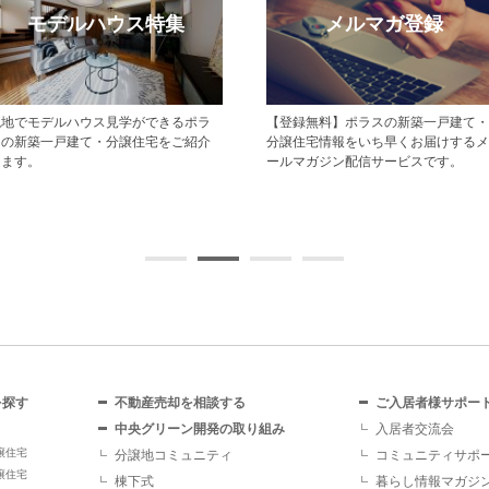
モデルハウス特集
メルマガ登録
現地でモデルハウス見学ができるポラ
【登録無料】ポラスの新築一戸建て・
スの新築一戸建て・分譲住宅をご紹介
分譲住宅情報をいち早くお届けするメ
します。
ールマガジン配信サービスです。
を探す
不動産売却を相談する
ご入居者様サポー
中央グリーン開発の取り組み
入居者交流会
譲住宅
分譲地コミュニティ
コミュニティサポ
譲住宅
棟下式
暮らし情報マガジ