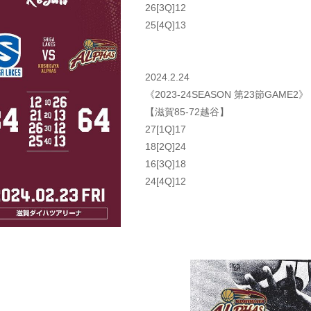
26[3Q]12
25[4Q]13
2024.2.24
《2023-24SEASON 第23節GAME2》
【滋賀85-72越谷】
27[1Q]17
18[2Q]24
16[3Q]18
24[4Q]12