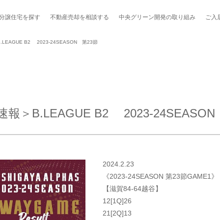
分譲住宅を探す
不動産売却を
相談する
中央グリーン開発の
取り組み
ご入
AGUE B2 2023-24SEASON 第23節
ポート制度「マチトモ！®」
のポラスの分譲住宅
会社概要
新卒採用
棟下式
B.LEAGUE B2 2023-24SEASON
らしの
のポラスの分譲住宅
スタッフ紹介
貸し会議室
職種紹介
ンシェルジュ
ファーズ応援サイト
今週のチラシ
2024.2.23
地図から探す
《2023-24SEASON 第23節GAME1》
【滋賀84-64越谷】
工実績を見る
12[1Q]26
21[2Q]13
スのメルマガ登録