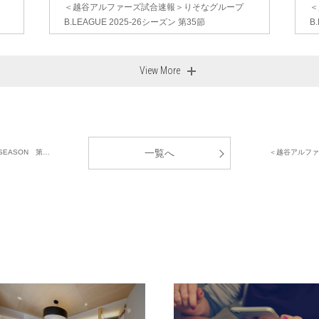
＜越谷アルファーズ試合速報＞りそなグループ
＜
B.LEAGUE 2025-26シーズン 第35節
B
View More
一覧へ
SEASON 第…
＜越谷アルファー