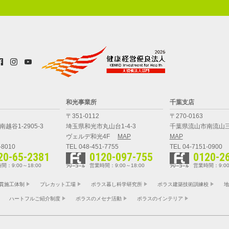
和光事業所
千葉支店
〒351-0112
〒270-0163
越谷1-2905-3
埼玉県和光市丸山台1-4-3
千葉県流山市南流山三
ヴェルデ和光4F
MAP
MAP
-8010
TEL 048-451-7755
TEL 04-7151-0900
20-65-2381
0120-097-755
0120-2
間：9:00～18:00
営業時間：9:00～18:00
営業時間：9:00
貫施工体制
プレカット工場
ポラス暮し科学研究所
ポラス建築技術訓練校
地
ハートフルご紹介制度
ポラスのメセナ活動
ポラスのインテリア