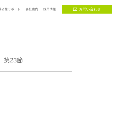
お問い合わせ
居者様
サポート
会社
案内
採用
情報
 第23節