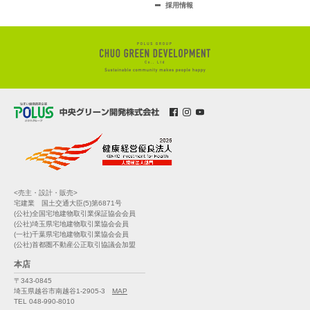
採用情報
<売主・設計・販売>
宅建業 国土交通大臣(5)第6871号
(公社)全国宅地建物取引業保証協会会員
(公社)埼玉県宅地建物取引業協会会員
(一社)千葉県宅地建物取引業協会会員
(公社)首都圏不動産公正取引協議会加盟
本店
〒343-0845
埼玉県越谷市南越谷1-2905-3
MAP
TEL 048-990-8010