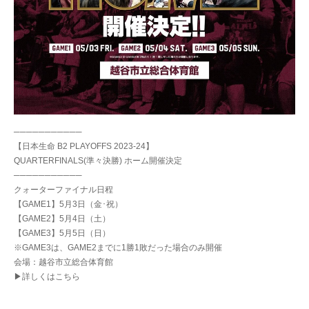
───────────
【日本生命 B2 PLAYOFFS 2023-24】
QUARTERFINALS(準々決勝) ホーム開催決定
───────────
クォーターファイナル日程
【GAME1】5月3日（金･祝）
【GAME2】5月4日（土）
【GAME3】5月5日（日）
※GAME3は、GAME2までに1勝1敗だった場合のみ開催
会場：越谷市立総合体育館
▶詳しくはこちら