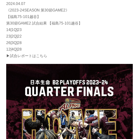
2024.04.07
《2023-24SEASON 第30節GAME2》
【福島75-101越谷】
第30節GAME2 試合結果 【福島75-101越谷】
14[1Q]23
23[2Q]22
26[3Q]28
12[4Q]28
▶試合レポートはこちら