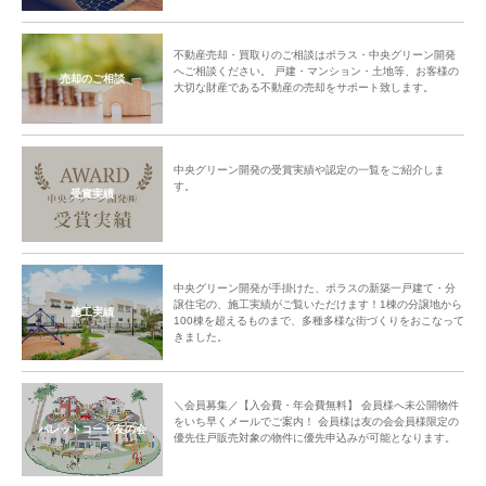
不動産売却・買取りのご相談はポラス・中央グリーン開発
へご相談ください。 戸建・マンション・土地等、お客様の
売却のご相談
大切な財産である不動産の売却をサポート致します。
中央グリーン開発の受賞実績や認定の一覧をご紹介しま
す。
受賞実績
中央グリーン開発が手掛けた、ポラスの新築一戸建て・分
譲住宅の、施工実績がご覧いただけます！1棟の分譲地から
施工実績
100棟を超えるものまで、多種多様な街づくりをおこなって
きました。
＼会員募集／【入会費・年会費無料】 会員様へ未公開物件
をいち早くメールでご案内！ 会員様は友の会会員様限定の
パレットコート友の会
優先住戸販売対象の物件に優先申込みが可能となります。