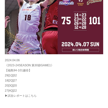
2024.04.06
《2023-24SEASON 第30節GAME1》
【福島94-101越谷】
29[1Q]32
18[2Q]27
20[3Q]20
27[4Q]22
▶試合レポートはこちら