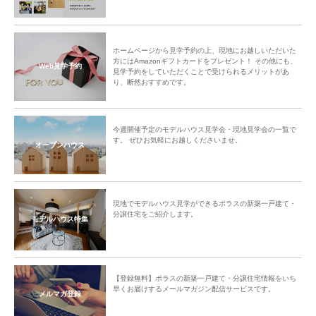
ホームページから見学予約の上、現地にお越しいただいた
方にはAmazonギフトカードをプレゼント！ その他にも、
Web見学予約
見学予約をしていただくことで受けられるメリットがあ
り、断然おすすめです。
今週開催予定のモデルハウス見学会・現地見学会の一覧で
す。 ぜひお気軽にお越しくださいませ。
オープンハウス
現地でモデルハウス見学ができるポラスの新築一戸建て・
分譲住宅をご紹介します。
モデルハウス特集
【登録無料】ポラスの新築一戸建て・分譲住宅情報をいち
早くお届けするメールマガジン配信サービスです。
メルマガ登録