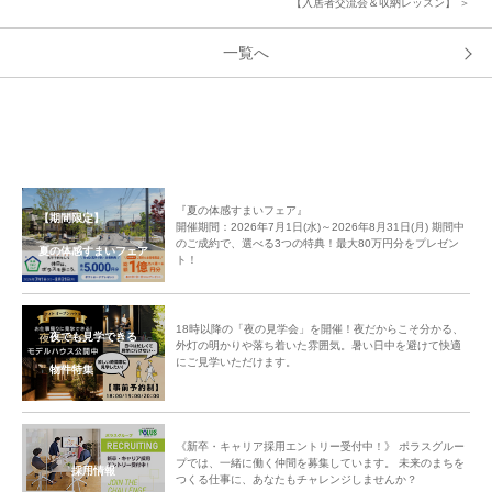
【入居者交流会＆収納レッスン】 ＞
一覧へ
『夏の体感すまいフェア』
【期間限定】
開催期間：2026年7月1日(水)～2026年8月31日(月) 期間中
のご成約で、選べる3つの特典！最大80万円分をプレゼン
夏の体感すまいフェア
ト！
18時以降の「夜の見学会」を開催！夜だからこそ分かる、
夜でも見学できる
外灯の明かりや落ち着いた雰囲気。暑い日中を避けて快適
にご見学いただけます。
物件特集
《新卒・キャリア採用エントリー受付中！》 ポラスグルー
プでは、一緒に働く仲間を募集しています。 未来のまちを
採用情報
つくる仕事に、あなたもチャレンジしませんか？