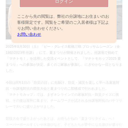
ログイン
ここから先の閲覧は、弊社の分譲地にお住まいのお
客様限定です。閲覧をご希望のご入居者様は下記よ
りお問い合わせください。
お問い合わせ
2025年8月30日（土）「ビー・グレイス船橋三咲 ブロッサムシーズン（全
19邸/2023年分譲）」にて、夏まつりが開催されました。分譲地で初めて
「マチトモ！」を活用した交流イベントとして、「マチトモカップ2025 夏
まつり」への参加が決定。多くのご家族が参加し、にぎやかな一日となりま
した。
今回は9月1日の「防災の日」に先駆け、防災・減災を楽しく学べる家族対
抗・分譲地対抗の競技大会と夏まつりの二部構成で行われました。
「マチトモカップ」では、まずオンラインでの家族対抗・防災クイズに挑
戦。その後は屋外に集まり、チームワークが試される分譲地対抗のバケツリ
レーで大いに盛り上がりました。
競技大会で盛り上がったあとは、お待ちかねの「夏まつりタイム」へ！
スーパーボールすくいや水遊びなど、子どもたちが夢中になる遊びが盛りだ