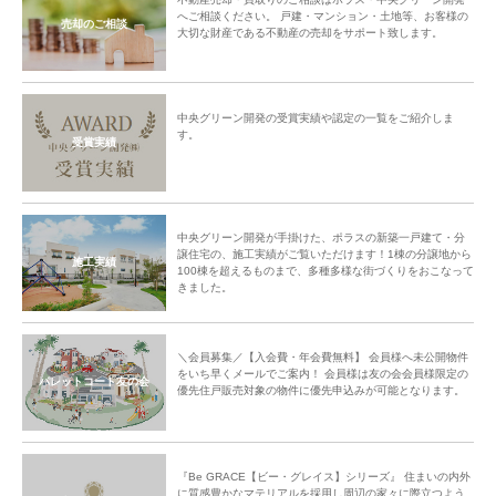
へご相談ください。 戸建・マンション・土地等、お客様の
売却のご相談
大切な財産である不動産の売却をサポート致します。
中央グリーン開発の受賞実績や認定の一覧をご紹介しま
す。
受賞実績
中央グリーン開発が手掛けた、ポラスの新築一戸建て・分
譲住宅の、施工実績がご覧いただけます！1棟の分譲地から
施工実績
100棟を超えるものまで、多種多様な街づくりをおこなって
きました。
＼会員募集／【入会費・年会費無料】 会員様へ未公開物件
をいち早くメールでご案内！ 会員様は友の会会員様限定の
パレットコート友の会
優先住戸販売対象の物件に優先申込みが可能となります。
『Be GRACE【ビー・グレイス】シリーズ』 住まいの内外
に質感豊かなマテリアルを採用し周辺の家々に際立つよう