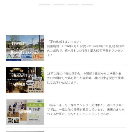
『夏の体感すまいフェア』
【期間限定】
開催期間：2026年7月1日(水)～2026年8月31日(月) 期間中
のご成約で、選べる3つの特典！最大80万円分をプレゼン
夏の体感すまいフェア
ト！
18時以降の「夜の見学会」を開催！夜だからこそ分かる、
夜でも見学できる
外灯の明かりや落ち着いた雰囲気。暑い日中を避けて快適
にご見学いただけます。
物件特集
《新卒・キャリア採用エントリー受付中！》 ポラスグルー
プでは、一緒に働く仲間を募集しています。 未来のまちを
採用情報
つくる仕事に、あなたもチャレンジしませんか？