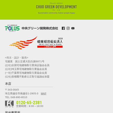
<売主・設計・販売>
宅建業 国土交通大臣(5)第6871号
(公社)全国宅地建物取引業保証協会会員
(公社)埼玉県宅地建物取引業協会会員
(一社)千葉県宅地建物取引業協会会員
(公社)首都圏不動産公正取引協議会加盟
本店
〒343-0845
埼玉県越谷市南越谷1-2905-3
MAP
TEL 048-990-8010
0120-65-2381
営業時間：9:00～18:00
和光事業所