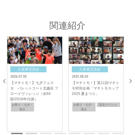
関連紹介
入居者交流会
入居者交流会
入居
025.08.30
2025.08.30
2025.08.3
【マチトモ！】第11回マチト
【マチトモ！】夏イベント
【マチト
モ特別企画「マチトモカップ
パレットコート流山セントラ
ー・グレ
025 夏まつり」
ルパーク フラグメンツ（全31
サムシーズ
邸/2019年分譲）
年分譲）
お祭り・七夕・
防災イベント
お祭り・七夕・
お祭り・
花火
花火
花