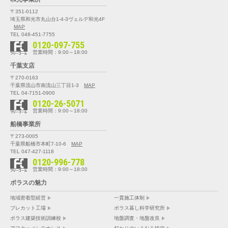
〒351-0112
埼玉県和光市丸山台1-4-3
ヴェルデ和光4F
MAP
TEL 048-451-7755
0120-097-755
営業時間：9:00～18:00
千葉支店
〒270-0163
千葉県流山市南流山三丁目1-3
MAP
TEL 04-7151-0900
0120-26-5071
営業時間：9:00～18:00
船橋事業所
〒273-0005
千葉県船橋市本町7-10-6
MAP
TEL 047-427-1118
0120-996-778
営業時間：9:00～18:00
ポラスの魅力
地域密着型経営
一貫施工体制
プレカット工場
ポラス暮し科学研究所
ポラス建築技術訓練校
地盤調査・地盤改良