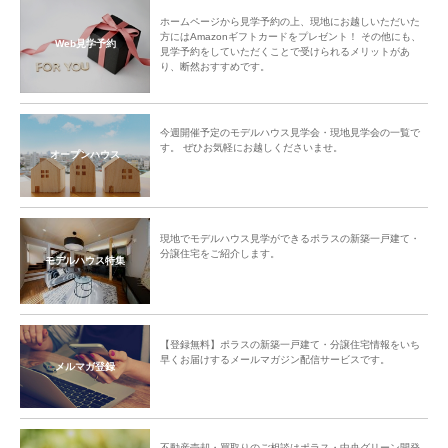
ホームページから見学予約の上、現地にお越しいただいた
方にはAmazonギフトカードをプレゼント！ その他にも、
Web見学予約
見学予約をしていただくことで受けられるメリットがあ
り、断然おすすめです。
今週開催予定のモデルハウス見学会・現地見学会の一覧で
す。 ぜひお気軽にお越しくださいませ。
オープンハウス
現地でモデルハウス見学ができるポラスの新築一戸建て・
分譲住宅をご紹介します。
モデルハウス特集
【登録無料】ポラスの新築一戸建て・分譲住宅情報をいち
早くお届けするメールマガジン配信サービスです。
メルマガ登録
不動産売却・買取りのご相談はポラス・中央グリーン開発