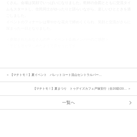
くさん。会場は笑顔でいっぱいになりました。乾杯の合図とともに交流タイ
ムもスタートし、住民同士がゆったりと語らいながら、楽しいひとときを過
ごしました。
イベントのフィナーレは華やかな花火で締めくくられ、笑顔と交流がさらに
深まった一日となりました。
＜参加されたみなさんの声・イベント企画メンバーのご感想＞
「子ども達が楽しめたようで良かったです。」
「普段、あまりお会いしない方ともお話できて良かったです。
防災意識を高められました。」
中央グリーン開発㈱では、これからの街の成長を楽しみにしつつ、今後も
＜ 【マチトモ！】夏イベント パレットコート流山セントラルパー…
「ご入居者様間のコミュニティ形成」のサポートをしてまいります。
【マチトモ！】夏まつり トゥデイズカフェ戸塚安行（全20邸/20… ＞
一覧へ