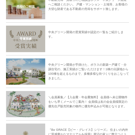
へご相談ください。 戸建・マンション・土地等、お客様の
売却のご相談
大切な財産である不動産の売却をサポート致します。
中央グリーン開発の受賞実績や認定の一覧をご紹介しま
す。
受賞実績
中央グリーン開発が手掛けた、ポラスの新築一戸建て・分
譲住宅の、施工実績がご覧いただけます！1棟の分譲地から
施工実績
100棟を超えるものまで、多種多様な街づくりをおこなって
きました。
＼会員募集／【入会費・年会費無料】 会員様へ未公開物件
をいち早くメールでご案内！ 会員様は友の会会員様限定の
パレットコート友の会
優先住戸販売対象の物件に優先申込みが可能となります。
『Be GRACE【ビー・グレイス】シリーズ』 住まいの内外
に質感豊かなマテリアルを採用し周辺の家々に際立つよう