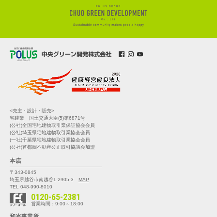
<売主・設計・販売>
宅建業 国土交通大臣(5)第6871号
(公社)全国宅地建物取引業保証協会会員
(公社)埼玉県宅地建物取引業協会会員
(一社)千葉県宅地建物取引業協会会員
(公社)首都圏不動産公正取引協議会加盟
本店
〒343-0845
埼玉県越谷市南越谷1-2905-3
MAP
TEL 048-990-8010
0120-65-2381
営業時間：9:00～18:00
和光事業所