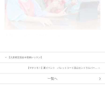
その後は、「家族対抗・防災減災クイズ大会」に突入！
「地震発生編」「大雨・洪水編」など、災害時に役立つ知識を三択クイズ形
式で出題しました。
「帰宅途中で地震が発生！家族への連絡手段として最も適しているのは？」
「線状降水帯による大雨発生！避難が必要となる警戒レベルは？」
＜ 【入居者交流会＆収納レッスン】
さらに、災害伝言ダイヤル「171」の体験や、近隣の避難場所の確認など、
実践的な学びも深まりました。
【マチトモ！】夏イベント パレットコート流山セントラルパー… ＞
クイズで知識を競い合ったあとは、屋外に場所を移し、いよいよ分譲地対抗
一覧へ
『バケツリレー』へ。各チーム8名が列を作り、ビニールプールを水で満た
すまでの速さを競う真剣勝負です。
合図とともに一斉にスタート！
子どもから大人まで真剣な表情でバケツをリレーする姿に、応援の声もヒー
トアップ！参加者の皆さんが一丸となって挑んだ熱い戦いに、会場は大盛り
上がり！みんなで息を合わせるこの競技は、まさに災害時の連携力を高める