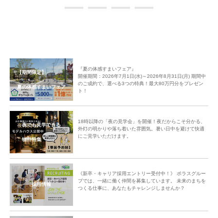
の1ページとなるイベントになったことを、心より嬉しく思います。
中央グリーン開発㈱では、これからの街の成長を楽しみにしつつ、今後も
「ご入居者様間のコミュニティ形成」のサポートをしてまいります。
・・・・・・・・・・・・・・・・・・・
＜参加分譲地の夏まつりの様子をご紹介＞
『夏の体感すまいフェア』
▷トゥデイズカフェ戸塚安行
【期間限定】
開催期間：2026年7月1日(水)～2026年8月31日(月) 期間中
▷アンパサンド大宮・大和田
のご成約で、選べる3つの特典！最大80万円分をプレゼン
夏の体感すまいフェア
▷カフェマチ鶴瀬シーサイドテイスト
ト！
▷カサーノ北浦和 由縁の路
▷ビー・グレイス船橋三咲 ブロッサムシーズン
18時以降の「夜の見学会」を開催！夜だからこそ分かる、
夜でも見学できる
外灯の明かりや落ち着いた雰囲気。暑い日中を避けて快適
にご見学いただけます。
物件特集
《新卒・キャリア採用エントリー受付中！》 ポラスグルー
プでは、一緒に働く仲間を募集しています。 未来のまちを
採用情報
つくる仕事に、あなたもチャレンジしませんか？