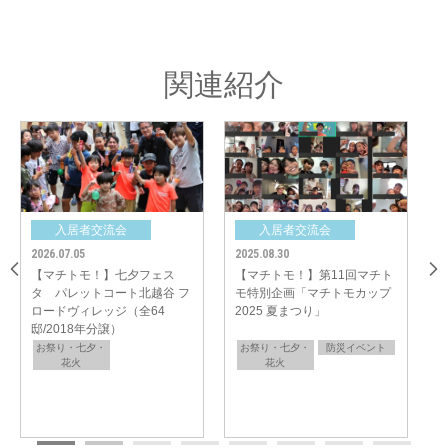
絶好の機会となりました。
関連紹介
者交流会
入居者交流会
入居者交流会
2025.08.30
2025.08.30
！】第11回マチト
【マチトモ！】夏イベント
【マチトモ！】夏
画「マチトモカップ
パレットコート流山セントラ
ー・グレイス船橋
まつり」
ルパーク フラグメンツ（全31
サムシーズン（全19
邸/2019年分譲）
年分譲）
バケツリレーの熱気冷めやらぬ中、いよいよお待ちかねの夏まつりへ。
夕・
防災イベント
お祭り・七夕・
お祭り・七夕・
スーパーボールすくいや花火など、夏まつりグッズを使って、分譲地ごとに
花火
花火
思い思いのひとときを楽しみました。
いざという時の備えを楽しみながら学び、夏の素敵な思い出をつくることが
できた今回の「マチトモカップ」。参加された皆さまにとって、夏の思い出