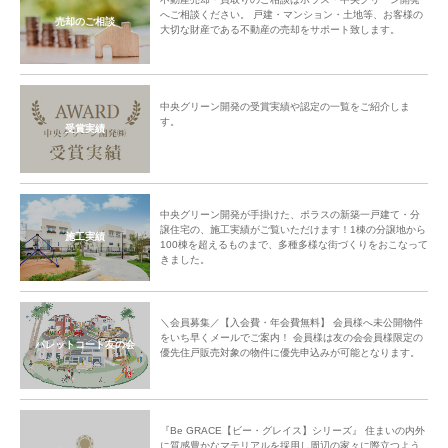
へご相談ください。 戸建・マンション・土地等、お客様の
売却のご相談
大切な財産である不動産の売却をサポート致します。
中央グリーン開発の受賞実績や認定の一覧をご紹介しま
す。
受賞実績
中央グリーン開発が手掛けた、ポラスの新築一戸建て・分
譲住宅の、施工実績がご覧いただけます！1棟の分譲地から
施工実績
100棟を超えるものまで、多種多様な街づくりをおこなって
きました。
＼会員募集／【入会費・年会費無料】 会員様へ未公開物件
をいち早くメールでご案内！ 会員様は友の会会員様限定の
パレットコート友の会
優先住戸販売対象の物件に優先申込みが可能となります。
『Be GRACE【ビー・グレイス】シリーズ』 住まいの内外
に質感豊かなマテリアルを採用し周辺の家々に際立つよう