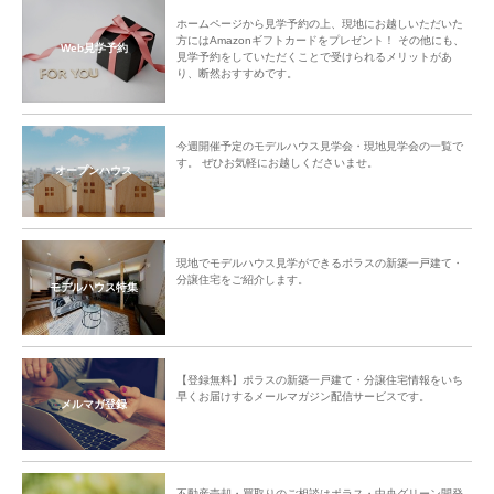
ホームページから見学予約の上、現地にお越しいただいた
方にはAmazonギフトカードをプレゼント！ その他にも、
Web見学予約
見学予約をしていただくことで受けられるメリットがあ
り、断然おすすめです。
今週開催予定のモデルハウス見学会・現地見学会の一覧で
す。 ぜひお気軽にお越しくださいませ。
オープンハウス
現地でモデルハウス見学ができるポラスの新築一戸建て・
分譲住宅をご紹介します。
モデルハウス特集
【登録無料】ポラスの新築一戸建て・分譲住宅情報をいち
早くお届けするメールマガジン配信サービスです。
メルマガ登録
不動産売却・買取りのご相談はポラス・中央グリーン開発