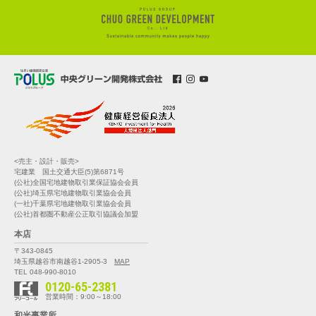
<売主・設計・販売>
宅建業 国土交通大臣(5)第6871号
(公社)全国宅地建物取引業保証協会会員
(公社)埼玉県宅地建物取引業協会会員
(一社)千葉県宅地建物取引業協会会員
(公社)首都圏不動産公正取引協議会加盟
本店
〒343-0845
埼玉県越谷市南越谷1-2905-3
MAP
TEL 048-990-8010
0120-65-2381
営業時間：9:00～18:00
和光事業所