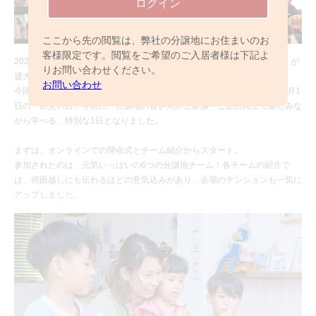
ログイン
ここから先の閲覧は、弊社の分譲地にお住まいのお
客様限定です。閲覧をご希望のご入居者様は下記よ
2025年8月30日（土）、待ちに待った「マチトモカップ2025 夏まつり」が
りお問い合わせください。
盛大に開催されました。
お問い合わせ
今回のテーマは、“夏まつり～楽しみながら防災・減災を学ぼう！～” 9月1
日の「防災の日」を前に、分譲地の皆さんがご家族・ご近所同士で楽しみな
がら学べる、特別な1日となりました。
まずは、オンラインでの開会式とチーム紹介からスタート。
参加されたのは、元気いっぱいの6つの分譲地チーム！各チームの紹介で
は、画面越しにも伝わるほどの意気込みがあり、会場のテンションも一気に
アップしました。