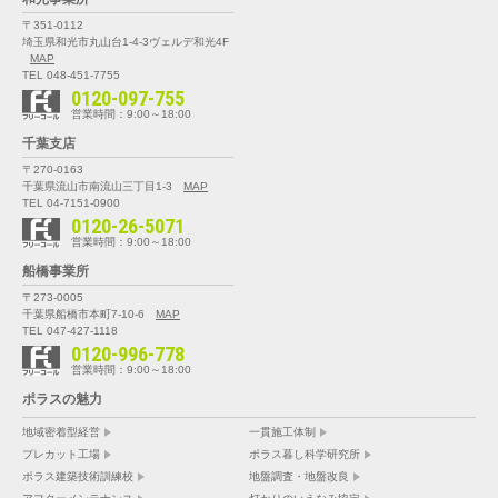
〒351-0112
埼玉県和光市丸山台1-4-3
ヴェルデ和光4F
MAP
TEL 048-451-7755
0120-097-755
営業時間：9:00～18:00
千葉支店
〒270-0163
千葉県流山市南流山三丁目1-3
MAP
TEL 04-7151-0900
0120-26-5071
営業時間：9:00～18:00
船橋事業所
〒273-0005
千葉県船橋市本町7-10-6
MAP
TEL 047-427-1118
0120-996-778
営業時間：9:00～18:00
ポラスの魅力
地域密着型経営
一貫施工体制
プレカット工場
ポラス暮し科学研究所
ポラス建築技術訓練校
地盤調査・地盤改良