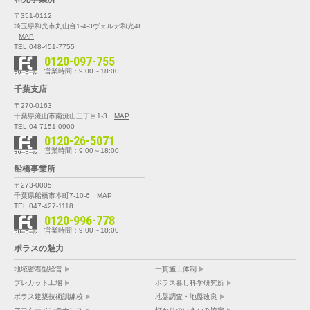
〒351-0112
埼玉県和光市丸山台1-4-3
ヴェルデ和光4F
MAP
TEL 048-451-7755
0120-097-755
営業時間：9:00～18:00
千葉支店
〒270-0163
千葉県流山市南流山三丁目1-3
MAP
TEL 04-7151-0900
0120-26-5071
営業時間：9:00～18:00
船橋事業所
〒273-0005
千葉県船橋市本町7-10-6
MAP
TEL 047-427-1118
0120-996-778
営業時間：9:00～18:00
ポラスの魅力
地域密着型経営
一貫施工体制
プレカット工場
ポラス暮し科学研究所
ポラス建築技術訓練校
地盤調査・地盤改良