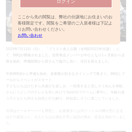
ログイン
ここから先の閲覧は、弊社の分譲地にお住まいのお
客様限定です。閲覧をご希望のご入居者様は下記よ
りお問い合わせください。
お問い合わせ
2025年7月13日（日）、「ブリスト舎人公園（全9邸/2022年分譲）」に
て、BBQが開催されました。住民有志メンバーが中心となり1ヶ月前から企
画を始め、準備段階から皆さんで協力し合い、当日を迎えました。
午前9時頃から準備を始め、各家庭が好きなタイミングで集まり、BBQとプ
ールからイベントがスタート。
子どもたちはひたすら水遊びを楽しみ、一段落すると流しそうめんを体験。
さらにリビングのテレビを外に向けてSwitch2でゲームに夢中に。年齢の違
う子どもたち同士も自然と打ち解け、終始楽しそうに過ごしていました。
今回はビールサーバーも用意し、お昼過ぎには10リットルの樽が空になる
ほどの盛況ぶり。大人たちはお酒を片手に会話が弾み、交流を深めていまし
た。