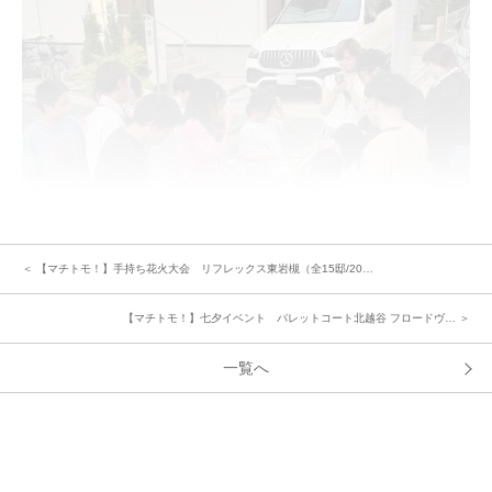
＜ 【マチトモ！】手持ち花火大会 リフレックス東岩槻（全15邸/20…
【マチトモ！】七夕イベント パレットコート北越谷 フロードヴ… ＞
夕暮れが近づくと、いよいよクライマックスの「花火タイム」。大人も子ど
一覧へ
もも一緒になって夏の夜を楽しみ、心に残るひとときとなりました。
＜参加された方のお声、イベントを企画された方のご感想＞
「毎年恒例になって今回3回目イベントでした。近所の方と交流してさらに
近所付き合いが深まった気がします」