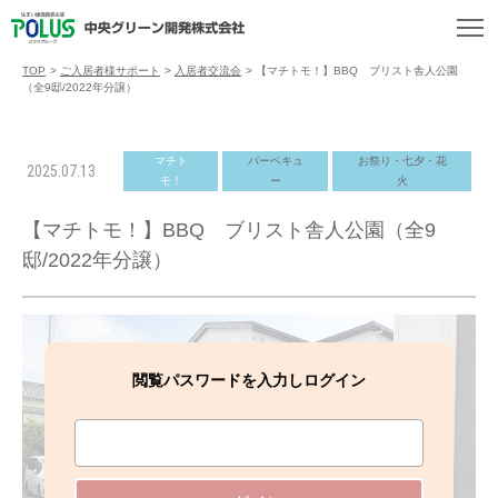
TOP
>
ご入居者様サポート
>
入居者交流会
>
【マチトモ！】BBQ ブリスト舎人公園
（全9邸/2022年分譲）
マチト
バーベキュ
お祭り・七夕・花
2025.07.13
モ！
ー
火
【マチトモ！】BBQ ブリスト舎人公園（全9
邸/2022年分譲）
閲覧パスワードを入力しログイン