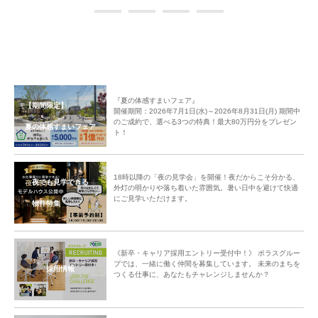
中央グリーン開発㈱では、これからの街の成長を楽しみにしつつ、今後も
「ご入居者様間のコミュニティ形成」のサポートをしてまいります。
『夏の体感すまいフェア』
【期間限定】
開催期間：2026年7月1日(水)～2026年8月31日(月) 期間中
のご成約で、選べる3つの特典！最大80万円分をプレゼン
夏の体感すまいフェア
ト！
18時以降の「夜の見学会」を開催！夜だからこそ分かる、
夜でも見学できる
外灯の明かりや落ち着いた雰囲気。暑い日中を避けて快適
にご見学いただけます。
物件特集
《新卒・キャリア採用エントリー受付中！》 ポラスグルー
プでは、一緒に働く仲間を募集しています。 未来のまちを
採用情報
つくる仕事に、あなたもチャレンジしませんか？