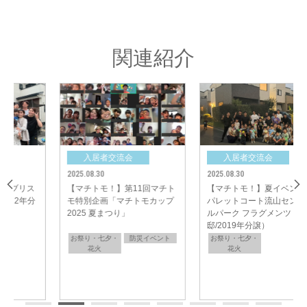
「今回は天気に恵まれていました。時々晴れで前回よりは暑すぎなかったの
はとても良かったです」
「近所との交流も深まり今後の住みやすさがより良くなりますのでおすすめ
です」
関連紹介
入居者交流会
入居者交流会
2025.08.30
2025.08.30
【マチトモ！】第11回マチト
【マチトモ！】夏イベント
モ特別企画「マチトモカップ
パレットコート流山セントラ
2025 夏まつり」
ルパーク フラグメンツ（全31
邸/2019年分譲）
お祭り・七夕・
防災イベント
お祭り・七夕・
花火
花火