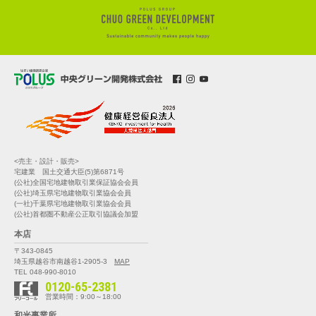
<売主・設計・販売>
宅建業 国土交通大臣(5)第6871号
(公社)全国宅地建物取引業保証協会会員
(公社)埼玉県宅地建物取引業協会会員
(一社)千葉県宅地建物取引業協会会員
(公社)首都圏不動産公正取引協議会加盟
本店
〒343-0845
埼玉県越谷市南越谷1-2905-3
MAP
TEL 048-990-8010
0120-65-2381
営業時間：9:00～18:00
和光事業所