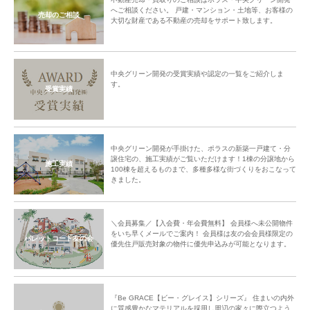
へご相談ください。 戸建・マンション・土地等、お客様の
売却のご相談
大切な財産である不動産の売却をサポート致します。
中央グリーン開発の受賞実績や認定の一覧をご紹介しま
す。
受賞実績
中央グリーン開発が手掛けた、ポラスの新築一戸建て・分
譲住宅の、施工実績がご覧いただけます！1棟の分譲地から
施工実績
100棟を超えるものまで、多種多様な街づくりをおこなって
きました。
＼会員募集／【入会費・年会費無料】 会員様へ未公開物件
をいち早くメールでご案内！ 会員様は友の会会員様限定の
パレットコート友の会
優先住戸販売対象の物件に優先申込みが可能となります。
『Be GRACE【ビー・グレイス】シリーズ』 住まいの内外
に質感豊かなマテリアルを採用し周辺の家々に際立つよう