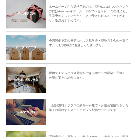
ホームページから見学予約の上、現地にお越しいただいた
方にはAmazonギフトカードをプレゼント！ その他にも、
Web見学予約
見学予約をしていただくことで受けられるメリットがあ
り、断然おすすめです。
今週開催予定のモデルハウス見学会・現地見学会の一覧で
す。 ぜひお気軽にお越しくださいませ。
オープンハウス
現地でモデルハウス見学ができるポラスの新築一戸建て・
分譲住宅をご紹介します。
モデルハウス特集
【登録無料】ポラスの新築一戸建て・分譲住宅情報をいち
早くお届けするメールマガジン配信サービスです。
メルマガ登録
不動産売却・買取りのご相談はポラス・中央グリーン開発