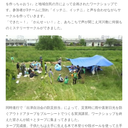
を作っちゃおう♪」と地域住民の方によって企画されたワークショップで
す。参加者が3チームに別れ「イッチニ、イッチニ」と声を合わせながらサ
ークルを作っていきます。
「できた～！」「かんせ～い！」と、あちこちで声が聞こえ河川敷に何個も
のミステリーサークルができました。
同時進行で「出津自治会の防災担当」によって、災害時に雨や直射日光を防
ぐアウトドアタープをブルーシートでつくる実演講習。ワークショップを終
えた皆さんが続々とタープに集まってきました。
タープ完成後、子供たちは土手に生える木で木登りや段ボールを使って土手