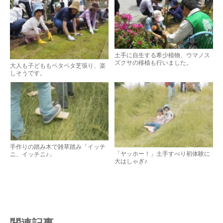
土手に自生する希少植物、ウマノス
ズクサの移植も行いました。
大人も子どももペタペタ芝張り、楽
しそうです。
手作りの踏み木で雑草踏み「イッチ
「ヤッホー！」土手すべり初体験に
ニ、イッチニ♪」
大はしゃぎ♪