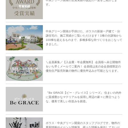
中央グリーン開発の受賞実績や認定の一覧をご紹介しま
す。
受賞実績
中央グリーン開発が手掛けた、ポラスの新築一戸建て・分
譲住宅の、施工実績がご覧いただけます！1棟の分譲地から
施工実績
100棟を超えるものまで、多種多様な街づくりをおこなって
きました。
＼会員募集／【入会費・年会費無料】 会員様へ未公開物件
をいち早くメールでご案内！ 会員様は友の会会員様限定の
パレットコート友の会
優先住戸販売対象の物件に優先申込みが可能となります。
『Be GRACE【ビー・グレイス】シリーズ』 住まいの内外
に質感豊かなマテリアルを採用し周辺の家々に際立つよう
ビー・グレイス
な、優美で美しい街並みを創造。
ポラス・中央グリーン開発のスタッフブログです。物件の
最新情報やイベント情報等、様々な情報を発信してまいり