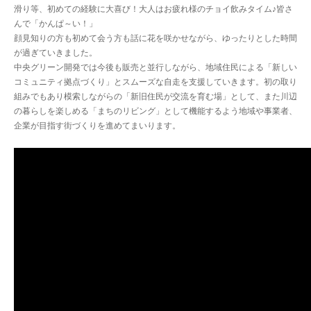
滑り等、初めての経験に大喜び！大人はお疲れ様のチョイ飲みタイム♪皆さ
んで「かんぱ～い！」
顔見知りの方も初めて会う方も話に花を咲かせながら、ゆったりとした時間
が過ぎていきました。
中央グリーン開発では今後も販売と並行しながら、地域住民による「新しい
コミュニティ拠点づくり」とスムーズな自走を支援していきます。初の取り
組みでもあり模索しながらの「新旧住民が交流を育む場」として、また川辺
の暮らしを楽しめる「まちのリビング」として機能するよう地域や事業者、
企業が目指す街づくりを進めてまいります。