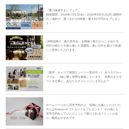
『夏の体感すまいフェア』
【期間限定】
開催期間：2026年7月1日(水)～2026年8月31日(月) 期間中
のご成約で、選べる3つの特典！最大80万円分をプレゼン
夏の体感すまいフェア
ト！
18時以降の「夜の見学会」を開催！夜だからこそ分かる、
夜でも見学できる
外灯の明かりや落ち着いた雰囲気。暑い日中を避けて快適
にご見学いただけます。
物件特集
《新卒・キャリア採用エントリー受付中！》 ポラスグルー
プでは、一緒に働く仲間を募集しています。 未来のまちを
採用情報
つくる仕事に、あなたもチャレンジしませんか？
ホームページから見学予約の上、現地にお越しいただいた
方にはAmazonギフトカードをプレゼント！ その他にも、
Web見学予約
見学予約をしていただくことで受けられるメリットがあ
り、断然おすすめです。