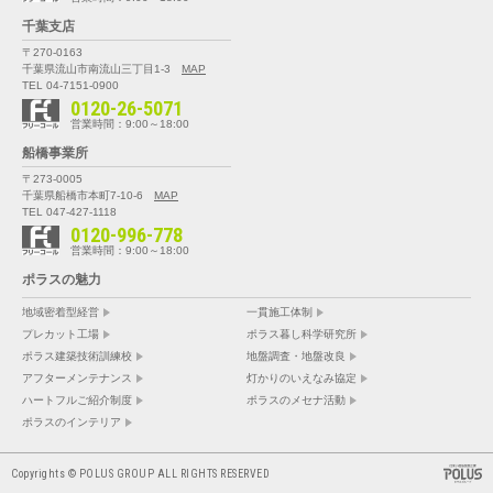
千葉支店
〒270-0163
千葉県流山市南流山三丁目1-3
MAP
TEL 04-7151-0900
0120-26-5071
営業時間：9:00～18:00
船橋事業所
〒273-0005
千葉県船橋市本町7-10-6
MAP
TEL 047-427-1118
0120-996-778
営業時間：9:00～18:00
ポラスの魅力
地域密着型経営
一貫施工体制
プレカット工場
ポラス暮し科学研究所
ポラス建築技術訓練校
地盤調査・地盤改良
アフターメンテナンス
灯かりのいえなみ協定
ハートフルご紹介制度
ポラスのメセナ活動
ポラスのインテリア
Copyrights © POLUS GROUP ALL RIGHTS RESERVED