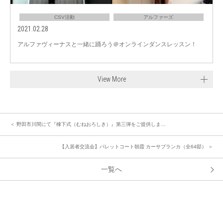
CSV活動
アルファーズ
2021.02.28
アルファヴィーナスと一緒に踊ろう＠オンラインダンスレッスン！
View More
＜ 野田市川間にて『棟下式（むねおろしき）』第三弾をご提供しま…
【入居者交流会】パレットコート朝霞 カーサブランカ（全64邸） ＞
一覧へ