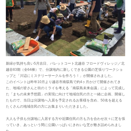
新緑が気持ち良い5月吉日、パレットコート北越谷 フロードヴィレッジ／北
越谷83期（全64棟）で、分譲地内に新しくできる公園の芝張りワークショ
ップと「川辺にミステリーサークルを作ろう！」が開催されました。
このイベントは昨年10月より越谷市南荻島で約4ヶ月かけて開催されてき
た、地域の皆さんと街のミライを考える「南荻島未来会議」によって完成し
た「まちの未来予想図」の実現に向けて地域住民の方と一緒に企画、開催し
たもので、当日は分譲地へ入居を予定されるお客様を含め、50名を超える
たくさんの地域住民の方にお集まりいただきました。
大人も子供も分譲地に入居する方や近隣住民の方も力を合わせ次々に芝を張
っていき、あっという間に公園いっぱいにきれいな芝が敷き詰められまし