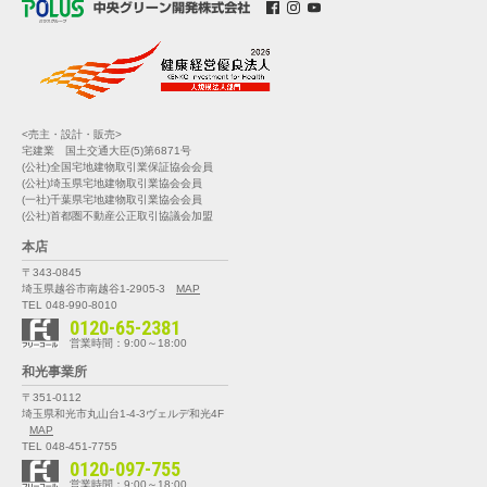
<売主・設計・販売>
宅建業 国土交通大臣(5)第6871号
(公社)全国宅地建物取引業保証協会会員
(公社)埼玉県宅地建物取引業協会会員
(一社)千葉県宅地建物取引業協会会員
(公社)首都圏不動産公正取引協議会加盟
本店
〒343-0845
埼玉県越谷市南越谷1-2905-3
MAP
TEL 048-990-8010
0120-65-2381
営業時間：9:00～18:00
和光事業所
〒351-0112
埼玉県和光市丸山台1-4-3
ヴェルデ和光4F
MAP
TEL 048-451-7755
0120-097-755
営業時間：9:00～18:00